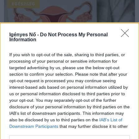
EGÉSZSÉG
Igényes Nő -
Do Not Process My Personal
Information
If you wish to opt-out of the sale, sharing to third parties, or
processing of your personal or sensitive information for
targeted advertising by us, please use the below opt-out
section to confirm your selection. Please note that after your
opt-out request is processed you may continue seeing
interest-based ads based on personal information utilized by
Milliárdos kártérítést fizethet az óriásvállalat
us or personal information disclosed to third parties prior to
a petefészekrákos megbetegedések miatt
your opt-out. You may separately opt-out of the further
disclosure of your personal information by third parties on the
KOVÁCS PATRIK | 2026.07.29
IAB’s list of downstream participants. This information may
also be disclosed by us to third parties on the
IAB’s List of
EGÉSZSÉG
Downstream Participants
that may further disclose it to other
third parties.