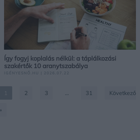
Így fogyj koplalás nélkül: a táplálkozási
szakértők 10 aranytszabálya
IGÉNYESNŐ.HU | 2026.07.22
1
2
3
…
31
Következő
»