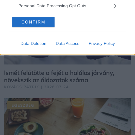
Personal Data Processing Opt Outs
CONFIRM
Data Deletion
Data Access
Privacy Policy
Ismét felütötte a fejét a halálos járvány,
növekszik az áldozatok száma
KOVÁCS PATRIK | 2026.07.24
EGÉSZSÉG