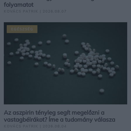
folyamatot
KOVÁCS PATRIK | 2026.08.07
EGÉSZSÉG
Az aszpirin tényleg segít megelőzni a
vastagbélrákot? Íme a tudomány válasza
KOVÁCS PATRIK | 2026.08.04