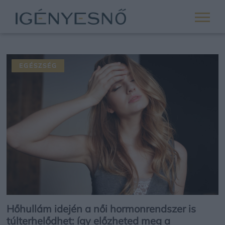
EGÉSZSÉG
Hőhullám idején a női hormonrendszer is
túlterhelődhet: így előzheted meg a