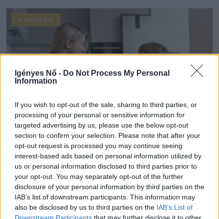
ANYASÁG
Igényes Nő -
Do Not Process My Personal
Information
If you wish to opt-out of the sale, sharing to third parties, or
processing of your personal or sensitive information for
targeted advertising by us, please use the below opt-out
section to confirm your selection. Please note that after your
opt-out request is processed you may continue seeing
interest-based ads based on personal information utilized by
Hatalmi harcok helyett határozottság – Miért
us or personal information disclosed to third parties prior to
ártasz a gyereknek, ha mindent megbeszélsz
your opt-out. You may separately opt-out of the further
vele?
disclosure of your personal information by third parties on the
IGÉNYESNŐ.HU | 2026.07.12
IAB’s list of downstream participants. This information may
also be disclosed by us to third parties on the
IAB’s List of
Downstream Participants
that may further disclose it to other