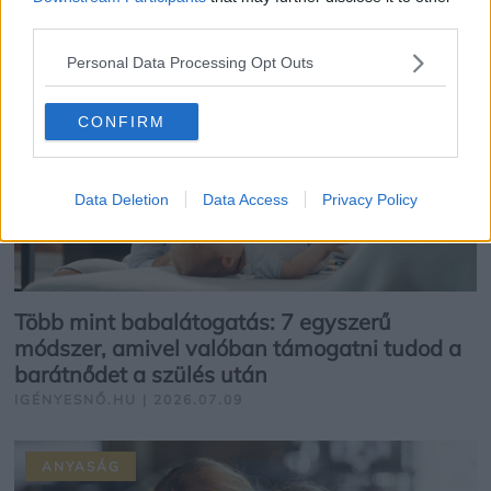
ANYASÁG
third parties.
Personal Data Processing Opt Outs
CONFIRM
Data Deletion
Data Access
Privacy Policy
Több mint babalátogatás: 7 egyszerű
módszer, amivel valóban támogatni tudod a
barátnődet a szülés után
IGÉNYESNŐ.HU | 2026.07.09
ANYASÁG