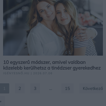
10 egyszerű módszer, amivel valóban
közelebb kerülhetsz a tinédzser gyerekedhez
IGÉNYESNŐ.HU | 2026.07.06
1
2
3
…
15
Következő
»