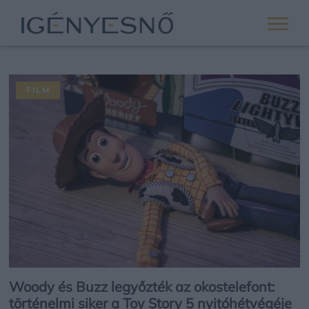
FILM
Woody és Buzz legyőzték az okostelefont:
történelmi siker a Toy Story 5 nyitóhétvégéje