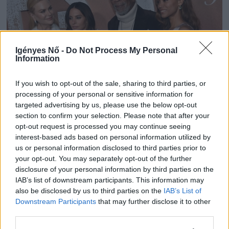
Igényes Nő -
Do Not Process My Personal
Information
If you wish to opt-out of the sale, sharing to third parties, or
processing of your personal or sensitive information for
targeted advertising by us, please use the below opt-out
section to confirm your selection. Please note that after your
Folytatódik a Lioness: itt az első ízelítő Nicole
opt-out request is processed you may continue seeing
interest-based ads based on personal information utilized by
Kidman kémsorozatának harmadik évadából
us or personal information disclosed to third parties prior to
KOVÁCS PATRIK | 2026.06.12
your opt-out. You may separately opt-out of the further
disclosure of your personal information by third parties on the
IAB’s list of downstream participants. This information may
FILM
also be disclosed by us to third parties on the
IAB’s List of
Downstream Participants
that may further disclose it to other
third parties.