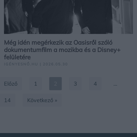
Még idén megérkezik az Oasisről szóló
dokumentumfilm a mozikba és a Disney+
felületére
IGÉNYESNŐ.HU | 2026.05.30
Előző
1
2
3
4
…
14
Következő »