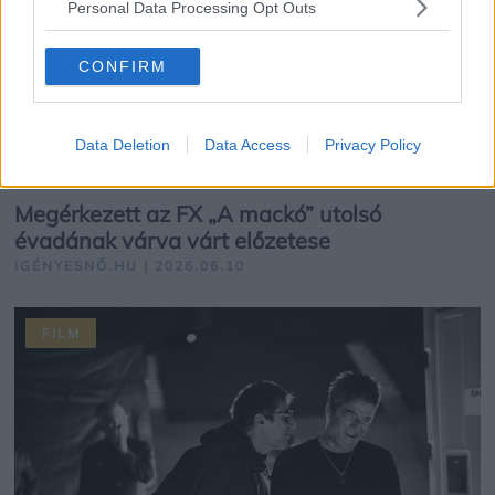
Personal Data Processing Opt Outs
CONFIRM
Data Deletion
Data Access
Privacy Policy
Megérkezett az FX „A mackó” utolsó
évadának várva várt előzetese
IGÉNYESNŐ.HU | 2026.06.10
FILM