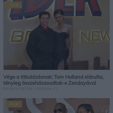
FILM
Vége a titkolózásnak: Tom Holland elárulta,
tényleg összeházasodtak-e Zendayával
KOVÁCS PATRIK | 2026.06.17
FILM