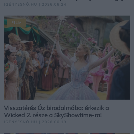
IGÉNYESNŐ.HU | 2026.06.24
FILM
Visszatérés Óz birodalmába: érkezik a
Wicked 2. része a SkyShowtime-ra!
IGÉNYESNŐ.HU | 2026.06.19