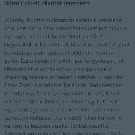
Bármit viselt, divatot teremtett
„Karády divatformálásában semmi tudatosság
nem volt, ám a sztárkultusszal együtt járt, hogy a
rajongók másolták hajviseletét, ruháit és
kiegészítőit. A Ne kérdezd, ki voltam című filmjének
bemutatója után terjedt el például a Karády-
gallér. Ezt a korabeli reklámipar is igyekezett jól
kihasználni: a színésznővel a szappantól a
vitaminig számos terméket hirdettek” – mondta
Péter Zsolt. A Madame Tussauds Budapestben
Karádyt egy fehér gyöngyökkel hímzett, fekete
estélyi ruhában láthatja a közönség. Letisztult
egyszerűsége modern és kortalan, akárcsak a
színésznő kultusza. „Az eredeti ruhát Karády jó
néhány fellépésén viselte, többek között a
Színházi Magazin című lap gálaműsorán 1942-