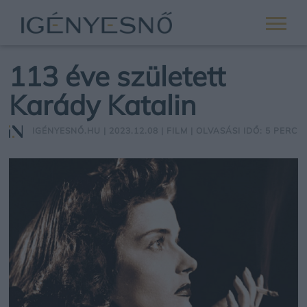
113 éve született
Karády Katalin
IGÉNYESNŐ.HU
| 2023.12.08 |
FILM
| OLVASÁSI IDŐ: 5 PERC