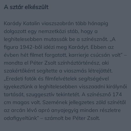
A sztár elkészült
Karády Katalin viaszszobrán több hónapig
dolgozott egy nemzetközi stáb, hogy a
leghitelesebben mutassák be a színésznőt. „A
figura 1942-ből idézi meg Karádyt. Ebben az
évben hét filmet forgatott, karrierje csúcsán volt” –
mondta el Péter Zsolt színháztörténész, aki
szakértőként segítette a viaszmás létrejöttét.
„Eredeti fotók és filmfelvételek segítségével
igyekeztünk a leghitelesebben visszaadni királynői
tartását, szuggesztív tekintetét. A színésznő 174
cm magas volt. Szemének jellegzetes zöld színétől
az arcán lévő apró anyajegyig minden részletre
odafigyeltünk” – számolt be Péter Zsolt.