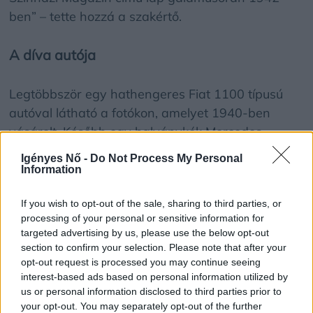
ben” – tette hozzá a szakértő.
A díva autója
Legtöbbször egy hathengeres Fiat 1100 típusú
autóval látható a fotókon, amelyet 1940-ben
vásárolt. Később egy halványkék Mercedes-
Benzről olvashatunk a korabeli újságokban.
Igényes Nő -
Do Not Process My Personal
Rajongói előszeretettel hagyták ott kézjegyüket a
Information
díva autóján, de előfordult az is, hogy lelopták a
If you wish to opt-out of the sale, sharing to third parties, or
márkajelzést, vagy a tükröt a járműről.
processing of your personal or sensitive information for
Valószínűleg ez volt az oka annak, hogy Karády
targeted advertising by us, please use the below opt-out
legtöbbször taxizott, vagy bérelt autóval utazott –
section to confirm your selection. Please note that after your
ő maga ritkán ült a volán mögé.
opt-out request is processed you may continue seeing
interest-based ads based on personal information utilized by
us or personal information disclosed to third parties prior to
Félbetört karrier
your opt-out. You may separately opt-out of the further