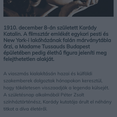
1910. december 8-án született Karády
Katalin. A filmsztár emlékét egykori pesti és
New York-i lakóházának falán márványtábla
őrzi, a Madame Tussauds Budapest
épületében pedig élethű figura jeleníti meg
felejthetetlen alakját.
A viaszmás kialakításán hazai és külföldi
szakemberek dolgoztak hónapokon keresztül,
hogy tökéletesen visszaadják a legenda külsejét.
A születésnap alkalmából Péter Zsolt
színháztörténész, Karády kutatója árult el néhány
titkot a díva életéről.