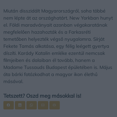
Miután disszidált Magyarországról, soha többé
nem lépte át az országhatárt. New Yorkban hunyt
el. Földi maradványait azonban végakaratának
megfelelően hazahozták és a Farkasréti
temetőben helyezték végső nyugalomra. Sírját
Fekete Tamás alkotása, egy félig leégett gyertya
díszíti. Karády Katalin emléke ezentúl nemcsak
filmjeiben és dalaiban él tovább, hanem a
Madame Tussauds Budapest épületében is. Május
óta bárki fotózkodhat a magyar ikon élethű
másával.
Tetszett? Oszd meg másokkal is!