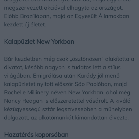
megszervezett akcióval elhagyta az országot.
Előbb Brazíliában, majd az Egyesült Államokban
kezdett új életet.
Kalapüzlet New Yorkban
Bár kezdetben még csak „ösztönösen” alakította a
divatot, később nagyon is tudatos lett a stílus
világában. Emigrálása után Karády jól menő
kalapüzletet nyitott először São Paolóban, majd
Rochelle Millinery néven New Yorkban, ahol még
Nancy Reagan is előszeretettel vásárolt. A kiváló
kézügyességű sztár legszívesebben a műhelyben
dolgozott, az alkotómunkát kimondottan élvezte.
Hazatérés koporsóban