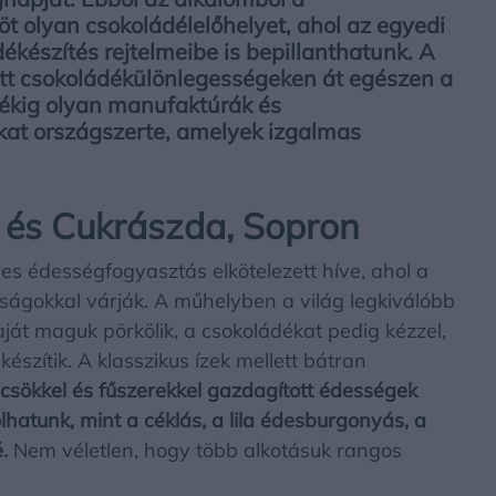
öt olyan csokoládélelőhelyet, ahol az egyedi
ékészítés rejtelmeibe is bepillanthatunk. A
tott csokoládékülönlegességeken át egészen a
dékig olyan manufaktúrák és
kat országszerte, amelyek izgalmas
 és Cukrászda, Sopron
s édességfogyasztás elkötelezett híve, ahol a
ságokkal várják. A műhelyben a világ legkiválóbb
ját maguk pörkölik, a csokoládékat pedig kézzel,
szítik. A klasszikus ízek mellett bátran
csökkel és fűszerekkel gazdagított édességek
lhatunk, mint a céklás, a lila édesburgonyás, a
.
Nem véletlen, hogy több alkotásuk rangos