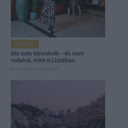
GASZTRO
Ma este táncolnék – és nem
máshol, mint a Lizsében
ELEK LENKE
| 2025-04-26