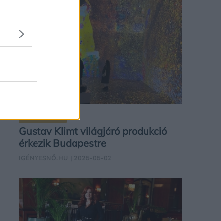
KULTÚRA
Gustav Klimt világjáró produkció
érkezik Budapestre
IGÉNYESNŐ.HU
| 2025-05-02