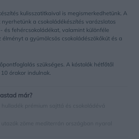
zítés kulisszatitkaival is megismerkedhetünk. A
t nyerhetünk a csokoládékészítés varázslatos
j- és fehércsokoládékat, valamint különféle
Az élményt a gyümölcsös csokoládészökőkút és a
pontfoglalás szükséges. A kóstolók hétfőtől
10 órakor indulnak.
vastad már?
ai hulladék prémium sajttá és csokoládévá
ar utazók zöme mediterrán országban nyaral