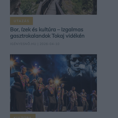
UTAZÁS
Bor, ízek és kultúra – Izgalmas
gasztrokalandok Tokaj vidékén
IGÉNYESNŐ.HU
| 2026-04-10
KULTÚRA