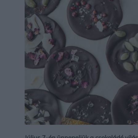
Július 7-én ünnepeljük a csokoládé vilá