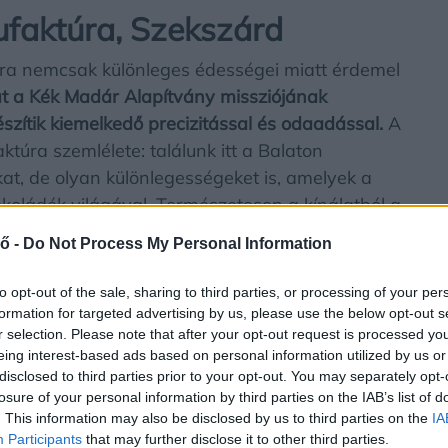
aktúra, Szekszárd
a nemcsak különleges édességei miatt érdemel
 a Kék Madár Alapítvány missziójának
zítik kiemelkedő precizitással és odaadással.
A
túra szemlélete: találunk itt a Balaton
kat, de olyan különlegességeket is, amelyek a
koládék világával. Természetesen a kínálatból a
ládé sem maradhat ki.
ő -
Do Not Process My Personal Information
bb hozzák a csokoládékészítés világát. A
to opt-out of the sale, sharing to third parties, or processing of your per
 a BeSweet történetét és a manufaktúra
formation for targeted advertising by us, please use the below opt-out s
r selection. Please note that after your opt-out request is processed y
dékülönlegességet kóstolhatunk meg. Az Alkotó
eing interest-based ads based on personal information utilized by us or
 betekintést nyerhetnek a csokoládékészítés
disclosed to third parties prior to your opt-out. You may separately opt-
em saját kezűleg el is készíthetik a
losure of your personal information by third parties on the IAB’s list of
. This information may also be disclosed by us to third parties on the
IA
a töltésen át egészen a díszítésig a teljes
Participants
that may further disclose it to other third parties.