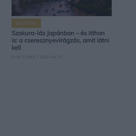
KULTÚRA
Szakura-láz Japánban – és itthon
is: a cseresznyevirágzás, amit látni
kell
ELEK LENKE
| 2025-04-25