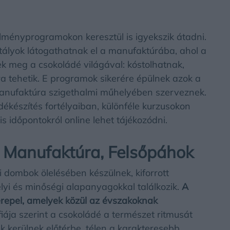
lményprogramokon keresztül is igyekszik átadni.
ályok látogathatnak el a manufaktúrába, ahol a
 meg a csokoládé világával: kóstolhatnak,
a tehetik. E programok sikerére épülnek azok a
manufaktúra szigethalmi műhelyében szerveznek.
ékészítés fortélyaiban, különféle kurzusokon
is időpontokról online lehet tájékozódni.
Manufaktúra, Felsőpáhok
 dombok ölelésében készülnek, kiforrott
lyi és minőségi alapanyagokkal találkozik.
A
erepel, amelyek közül az évszakoknak
iája szerint a csokoládé a természet ritmusát
ek kerülnek előtérbe, télen a karakteresebb,