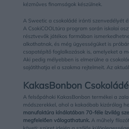
kézműves finomságok készülnek.
A Sweetic a csokoládé iránti szenvedélyét é
A CsokiCOOLtúra program során iskolai oszt
résztvevők játékos formában ismerkedhetnek
alkothatnak, és még ügyességüket is próbár
csapatépítő foglalkozások is, amelyeket a 
Aki pedig mélyebben is elmerülne a csokolád
sajátíthatja el a szakma rejtelmeit. Az aktuál
KakasBonbon Csokoládé 
A felsőpáhoki KakasBonbon termékei a zalai
módszerekkel, ahol a kakaóbab kizárólag he
manufaktúra kínálatában 70-féle ízvilág sz
megfelelően válogathatunk.
A műhely filozóf
követi: szüret idején a szőlős különlegesség