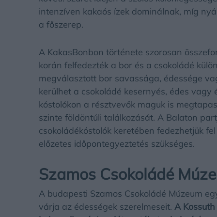
intenzíven kakaós ízek dominálnak, míg ny
a főszerep.
A KakasBonbon története szorosan összefonó
korán felfedezték a bor és a csokoládé külö
megválasztott bor savassága, édessége va
kerülhet a csokoládé kesernyés, édes vagy
kóstolókon a résztvevők maguk is megtapasz
szinte földöntúli találkozását. A Balaton p
csokoládékóstolók keretében fedezhetjük fel
előzetes időpontegyeztetés szükséges.
Szamos Csokoládé Múze
A budapesti Szamos Csokoládé Múzeum egye
várja az édességek szerelmeseit.
A Kossuth 