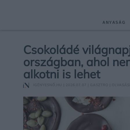
ANYASÁG
Csokoládé világnapja
országban, ahol ne
alkotni is lehet
IGÉNYESNŐ.HU
| 2026.07.07 |
GASZTRO
| OLVASÁSI