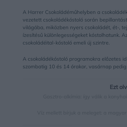
A Harrer Csokoládéműhelyben a csokoládékés
vezetett csokoládékóstoló során bepillantás
világába, miközben nyers csokoládét, ét-, te
ízesítésű különlegességeket kóstolhatunk. 
csokoládéital-kóstoló emeli új szintre.
A csokoládékóstoló programokra előzetes idő
szombatig 10 és 14 órakor, vasárnap pedig 
Ezt ol
Gasztro-alkímia: így válik a konyh
Víz mellett bírjuk a meleget: a magy