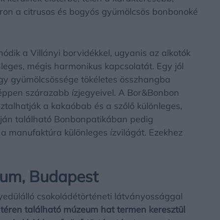
áron a citrusos és bogyós gyümölcsös bonbonoké
dik a Villányi borvidékkel, ugyanis az alkotók
nleges, mégis harmonikus kapcsolatát. Egy jól
gy gyümölcsössége tökéletes összhangba
 éppen szárazabb ízjegyeivel. A Bor&Bonbon
talhatják a kakaóbab és a szőlő különleges,
artján található Bonbonpatikában pedig
 a manufaktúra különleges ízvilágát. Ezekhez
um, Budapest
dülálló csokoládétörténeti látványossággal
téren található múzeum hat termen keresztül