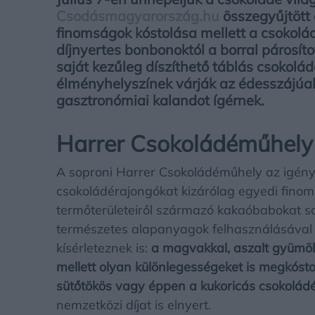
Csodásmagyarország.hu
összegyűjtött 
finomságok kóstolása mellett
a csokolád
díjnyertes bonbonoktól a borral párosí
saját kezűleg díszíthető táblás csokolá
élményhelyszínek várják az édesszájúa
gasztronómiai kalandot ígérnek.
Harrer Csokoládéműhely
A soproni Harrer Csokoládéműhely az igénye
csokoládérajongókat kizárólag egyedi finom
termőterületeiről származó kakaóbabokat sa
természetes alapanyagok felhasználásával ké
kísérleteznek is:
a magvakkal, aszalt gyümöl
mellett olyan különlegességeket is megkósto
sütőtökös vagy éppen a kukoricás csokoládé
nemzetközi díjat is elnyert.