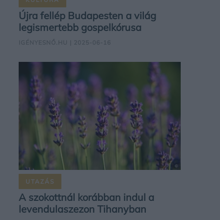
Újra fellép Budapesten a világ
legismertebb gospelkórusa
IGÉNYESNŐ.HU
| 2025-06-16
UTAZÁS
A szokottnál korábban indul a
levendulaszezon Tihanyban