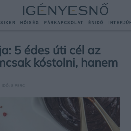
SIKER
NŐISÉG
PÁRKAPCSOLAT
ÉNIDŐ
INTERJÚ
: 5 édes úti cél az
mcsak kóstolni, hanem
 IDŐ: 8 PERC