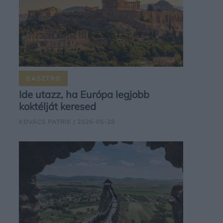
GASZTRO
Ide utazz, ha Európa legjobb
koktélját keresed
KOVÁCS PATRIK
| 2026-05-28