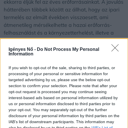
ekkorra éljük fel az éves erőforrásainkat. A javulás
hátterében többek között az állhat, hogy az ipari
termelés az elmúlt években visszaesett, ami
átmenetileg mérsékelhette a hazai erőforrás-
felhasználást és a környezetterhelést, illetve a
fogyasztás növekedése is visszafogottabb volt,
ebből a szempontból továbbra is az uniós rangsor
Igényes Nő -
Do Not Process My Personal
Information
sereghajtói közé tartozunk.
If you wish to opt-out of the sale, sharing to third parties, or
Az eltérést ezen kívül az is okozhatja, hogy a
processing of your personal or sensitive information for
Global Footprint Network évről évre pontosítja
targeted advertising by us, please use the below opt-out
section to confirm your selection. Please note that after your
számítási modelljeit, és a biokapacitást (a
opt-out request is processed you may continue seeing
természet megújuló képességét) mérő adatsorok
interest-based ads based on personal information utilized by
is változhatnak.
us or personal information disclosed to third parties prior to
your opt-out. You may separately opt-out of the further
disclosure of your personal information by third parties on the
„A túlfogyasztás napjának kitolódása önmagában
IAB’s list of downstream participants. This information may
örömteli fejlemény lenne, de nem szabad
also be disclosed by us to third parties on the
IAB’s List of