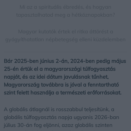
Mi az a spirituális ébredés, és hogyan
tapasztalhatod meg a hétköznapokban?
Magyar kutatók értek el ritka áttörést a
gyógyíthatatlan népbetegség elleni küzdelemben
Bár 2025-ben június 2-án, 2024-ben pedig május
25-én értük el a magyarországi túlfogyasztás
napját, és az idei dátum javulásnak tűnhet,
Magyarország továbbra is jóval a fenntartható
szint felett használja a természeti erőforrásokat.
A globális átlagnál is rosszabbul teljesítünk, a
globális túlfogyasztás napja ugyanis 2026-ban
július 30-án fog eljönni, azaz globális szinten