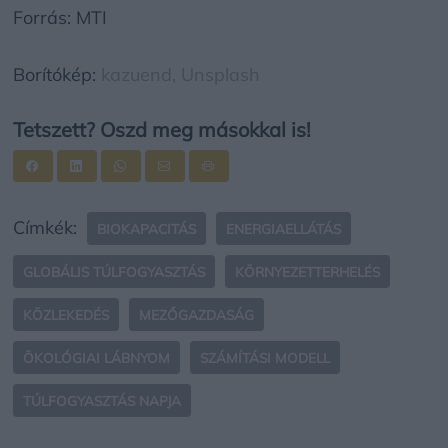
Forrás: MTI
Borítókép:
kazuend,
Unsplash
Tetszett? Oszd meg másokkal is!
Címkék:
BIOKAPACITÁS
ENERGIAELLÁTÁS
GLOBÁLIS TÚLFOGYASZTÁS
KÖRNYEZETTERHELÉS
KÖZLEKEDÉS
MEZŐGAZDASÁG
ÖKOLÓGIAI LÁBNYOM
SZÁMÍTÁSI MODELL
TÚLFOGYASZTÁS NAPJA