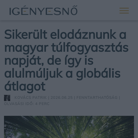
Sikerült elodáznunk a
magyar túlfogyasztás
napját, de így is
alulmúljuk a globális
átlagot
KOVÁCS PATRIK
| 2026.06.25 |
FENNTARTHATÓSÁG
|
OLVASÁSI IDŐ: 4 PERC