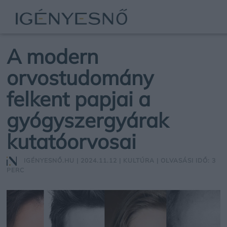
A modern
orvostudomány
felkent papjai a
gyógyszergyárak
kutatóorvosai
IGÉNYESNŐ.HU
| 2024.11.12 |
KULTÚRA
| OLVASÁSI IDŐ: 3
PERC