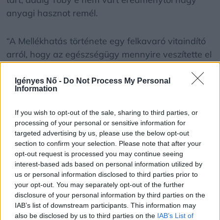
anyagi hasznot remél.
“A Mellékhatás története egy felkavaró vitaindító
arról, hogy az egészségügy mennyire veszítette el
a legősibb segítségnyújtás gesztusát. A
gyógyszeripari kísérletek szélsőséges szituációi
Igényes Nő -
Do Not Process My Personal
Information
nem csak a morált, hanem a szenvedélyes
szerelmet is próbára teszik” – nyilatkozta a darab
If you wish to opt-out of the sale, sharing to third parties, or
rendezője, Horgas Ádám, aki egyben az előadás
processing of your personal or sensitive information for
látványtervezője is.
targeted advertising by us, please use the below opt-out
section to confirm your selection. Please note that after your
opt-out request is processed you may continue seeing
A 43 éves Lucy Prebble a kortárs angol
interest-based ads based on personal information utilized by
drámairodalom kiemelkedő alakja. Számos
us or personal information disclosed to third parties prior to
your opt-out. You may separately opt-out of the further
elismeréssel méltatták: három Primetime Emmy-
disclosure of your personal information by third parties on the
díjat kapott, jelölték BAFTA-díjra, valamint két
IAB’s list of downstream participants. This information may
Laurence Olivier-díjra. Prebble a The Sugar
also be disclosed by us to third parties on the
IAB’s List of