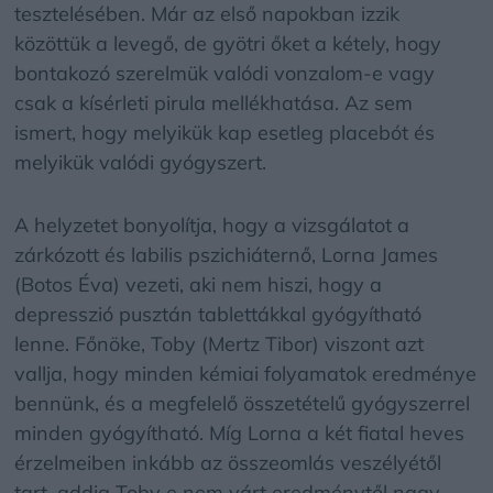
tesztelésében. Már az első napokban izzik
közöttük a levegő, de gyötri őket a kétely, hogy
bontakozó szerelmük valódi vonzalom-e vagy
csak a kísérleti pirula mellékhatása. Az sem
ismert, hogy melyikük kap esetleg placebót és
melyikük valódi gyógyszert.
A helyzetet bonyolítja, hogy a vizsgálatot a
zárkózott és labilis pszichiáternő, Lorna James
(Botos Éva) vezeti, aki nem hiszi, hogy a
depresszió pusztán tablettákkal gyógyítható
lenne. Főnöke, Toby (Mertz Tibor) viszont azt
vallja, hogy minden kémiai folyamatok eredménye
bennünk, és a megfelelő összetételű gyógyszerrel
minden gyógyítható. Míg Lorna a két fiatal heves
érzelmeiben inkább az összeomlás veszélyétől
tart, addig Toby e nem várt eredménytől nagy