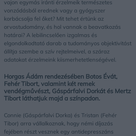
vajon egymás iránti érzelmeik természetes
vonzódásból erednek vagy a gyógyszer
korbácsolja fel őket? Mit tehet értünk az
orvostudomány, és hol vannak a beavatkozás
határai? A lebilincselően izgalmas és
elgondolkodtató darab a tudományos objektivitást
állítja szembe a szív rejtelmeivel, a száraz
adatokat érzelmeink kiismerhetetlenségével.
Horgas Ádám rendezésében Botos Évát,
Fehér Tibort, valamint két remek
vendégművészt, Gáspárfalvi Dorkát és Mertz
Tibort láthatjuk majd a színpadon.
Connie (Gáspárfalvi Dorka) és Tristan (Fehér
Tibor) arra vállalkoznak, hogy némi díjazás
fejében részt vesznek egy antidepresszáns