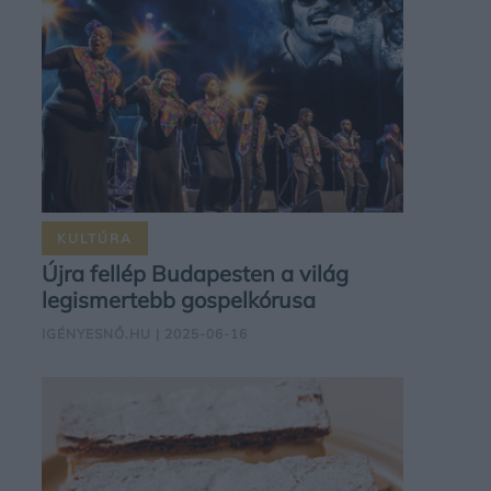
KULTÚRA
Újra fellép Budapesten a világ
legismertebb gospelkórusa
IGÉNYESNŐ.HU
| 2025-06-16