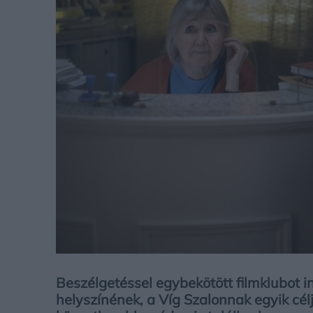
Beszélgetéssel egybekötött filmklubot i
helyszínének, a Víg Szalonnak egyik cél