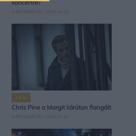
koncertre?
IGÉNYESNŐ.HU
| 2025-10-10
FILM
Chris Pine a Margit körúton flangált
IGÉNYESNŐ.HU
| 2025-07-03