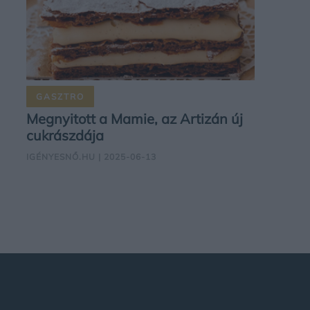
GASZTRO
Megnyitott a Mamie, az Artizán új
cukrászdája
IGÉNYESNŐ.HU
| 2025-06-13