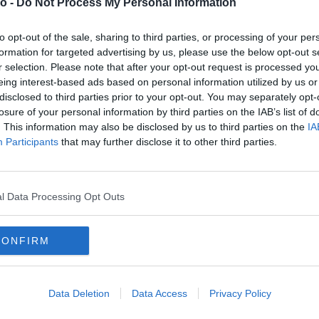
interjúkon és kosztümös nagyjátékfilmbe illő
ő -
Do Not Process My Personal Information
nház 125 éves történetét. De mivel a Víg mindig
to opt-out of the sale, sharing to third parties, or processing of your per
rszág kulturális életében, ez a film nemcsak egy
formation for targeted advertising by us, please use the below opt-out s
ől és a 20. századi magyar történelemről is. A
r selection. Please note that after your opt-out request is processed y
ndező, író, dramaturg, háttérdolgozó története.
eing interest-based ads based on personal information utilized by us or
disclosed to third parties prior to your opt-out. You may separately opt-
t a Vígben dolgoznak, hozzátettek egy-egy kockát.
losure of your personal information by third parties on the IAB’s list of
nélkül ez a 125 év nem valósult volna meg.
. This information may also be disclosed by us to third parties on the
IA
Participants
that may further disclose it to other third parties.
smerhetjük a Víg építésének és indulásának a
reiről és nehézségeiről, a világháborúk, a
 hatásairól. A vetítés utáni beszélgetés
l Data Processing Opt Outs
Márkus Luca és Wunderlich József
vács Krisztina dramaturg lesznek.
CONFIRM
 kezdődik és a Várkonyi-korszak végéig tart. A
Data Deletion
Data Access
Privacy Policy
b Dániel, Magyar Bálint és Várkonyi Zoltán –
és rangját a Víg; és tanúi lehetünk annak, hogyan