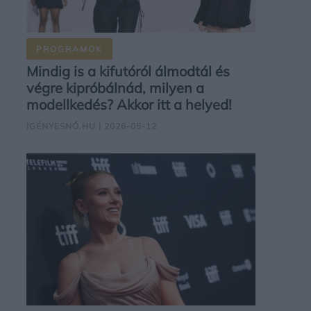
PROGRAMOK
Mindig is a kifutóról álmodtál és
végre kipróbálnád, milyen a
modellkedés? Akkor itt a helyed!
IGÉNYESNŐ.HU
| 2026-05-12