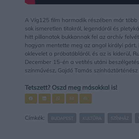
A Víg125 film harmadik részében már több l
sok ismeretlen titokról, legendáról és pletyk
hitt pillanatok bukkannak fel az archív fel
hogyan mentette meg az angol királyi párt, k
oklevelet a próbatábláról, és az is kiderül, 
December 15-én a vetítés utáni beszélgetés
színművész, Gajdó Tamás színháztörténész 
Tetszett? Oszd meg másokkal is!
Címkék:
BUDAPEST
KULTÚRA
SZÍNHÁZ