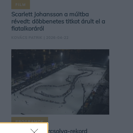
FILM
Scarlett Johansson a múltba
révedt: döbbenetes titkot árult el a
fiatalkoráról
KOVÁCS PATRIK
| 2026-04-22
PROGRAMOK
Új magyar korcsolya-rekord