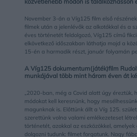
közvetlenebb módon is találkozhasson 
November 3-án a Víg125 film első részének v
filmek után a jelenlévők az alkotókkal és a 
éves történetét feldolgozó, Víg125 című fi
elkövetkező időszakban láthatja majd a k
15-én a harmadik részt, január folyamán pe
A Víg125 dokumentum(játék)film Rudolf
munkájával több mint három éven át ké
„2020-ban, még a Covid alatt úgy éreztük,
módokat kell keresnünk, hogy mesélhessünk 
magunknak is. Előttünk állt a Víg 125. szül
szerettünk volna valami emlékezeteset létre
történetét, azokkal az eszközökkel, amelyek
dolgozni tudunk: filmet forgatunk. Nagy fáb