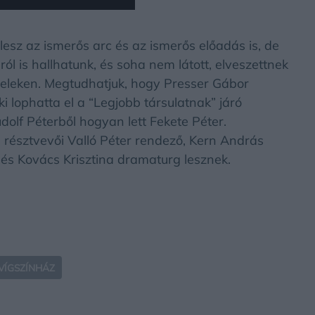
esz az ismerős arc és az ismerős előadás is, de
áról is hallhatunk, és soha nem látott, elveszettnek
vételeken. Megtudhatjuk, hogy Presser Gábor
i lophatta el a “Legjobb társulatnak” járó
Rudolf Péterből hogyan lett Fekete Péter.
 résztvevői Valló Péter rendező, Kern András
és Kovács Krisztina dramaturg lesznek.
VÍGSZÍNHÁZ