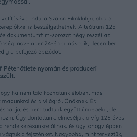
egymással.
etítésével indul a Szalon Filmklubja, ahol a
szereplőkkel is beszélgethetnek. A teátrum 125
kciós dokumentumfilm-sorozat négy részét az
özönség: november 24-én a második, december
dig a befejező epizódot.
 Péter ötlete nyomán és produceri
szült.
 hogy ha nem találkozhatunk élőben, más
magunkról és a világról. Önöknek. És
etésnapja, és nem tudtunk együtt ünnepelni, de
hozni. Úgy döntöttünk, elmeséljük a Víg 125 éves
 a rendelkezésünkre állnak, és úgy, ahogy éppen
a vágtuk a fejszénket. Nagyobba, mint terveztük,