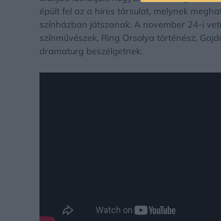
épült fel az a híres társulat, melynek megh
színházban játszanak. A november 24-i vetít
színművészek, Ring Orsolya történész, Gajd
dramaturg beszélgetnek.