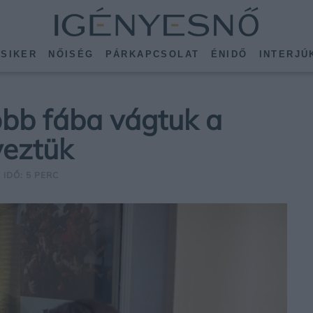
SIKER
NŐISÉG
PÁRKAPCSOLAT
ÉNIDŐ
INTERJÚ
obb fába vágtuk a
veztük
 IDŐ: 5 PERC