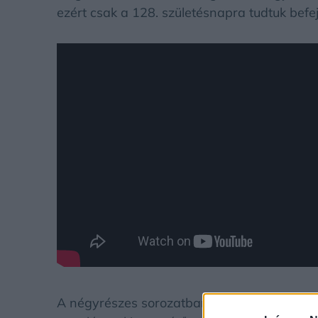
ezért csak a 128. születésnapra tudtuk befeje
A négyrészes sorozatban megelevenednek a 