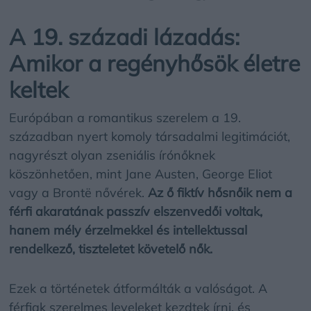
A 19. századi lázadás:
Amikor a regényhősök életre
keltek
Európában a romantikus szerelem a 19.
században nyert komoly társadalmi legitimációt,
nagyrészt olyan zseniális írónőknek
köszönhetően, mint Jane Austen, George Eliot
vagy a Brontë nővérek.
Az ő fiktív hősnőik nem a
férfi akaratának passzív elszenvedői voltak,
hanem mély érzelmekkel és intellektussal
rendelkező, tiszteletet követelő nők.
Ezek a történetek átformálták a valóságot. A
férfiak szerelmes leveleket kezdtek írni, és