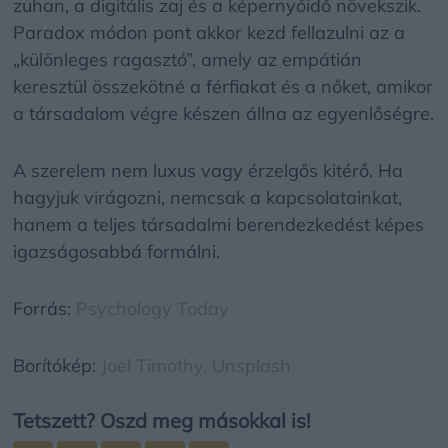
zuhan, a digitális zaj és a képernyőidő növekszik.
Paradox módon pont akkor kezd fellazulni az a
„különleges ragasztó”, amely az empátián
keresztül összekötné a férfiakat és a nőket, amikor
a társadalom végre készen állna az egyenlőségre.
A szerelem nem luxus vagy érzelgős kitérő. Ha
hagyjuk virágozni, nemcsak a kapcsolatainkat,
hanem a teljes társadalmi berendezkedést képes
igazságosabbá formálni.
Forrás:
Psychology Today
Borítókép:
Joel Timothy,
Unsplash
Tetszett? Oszd meg másokkal is!