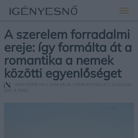
A szerelem forradalmi
ereje: így formálta át a
romantika a nemek
közötti egyenlőséget
IGÉNYESNŐ.HU
| 2026.05.26 |
PÁRKAPCSOLAT
| OLVASÁSI
IDŐ: 4 PERC