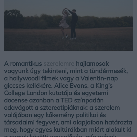
A romantikus
szerelemre
hajlamosak
vagyunk úgy tekinteni, mint a tündérmesék,
a hollywoodi filmek vagy a Valentin-nap
giccses kellékére. Alice Evans, a King’s
College London kutatója és egyetemi
docense azonban a TED színpadán
odavágott a sztereotípiáknak: a szerelem
valójában egy kőkemény politikai és
társadalmi fegyver, ami alapjaiban határozta
meg, hogy egyes kultúrákban miért alakult ki
a nemek közötti egyenlőség, míg mások