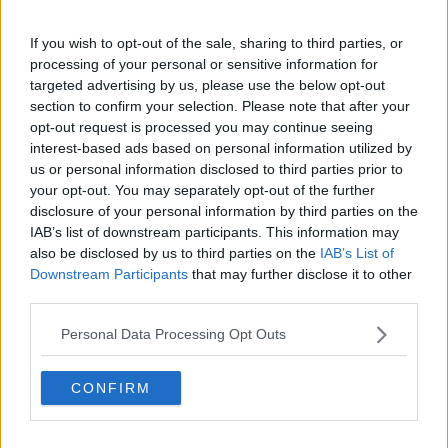
a feleségét, a környezete gyanakvással figyeli.
If you wish to opt-out of the sale, sharing to third parties, or
processing of your personal or sensitive information for
Pakisztánban például a családi lojalitás abszolút
targeted advertising by us, please use the below opt-out
prioritást élvez a házastársi kötelékkel szemben;
a
section to confirm your selection. Please note that after your
opt-out request is processed you may continue seeing
szerelem nélküli struktúrákban pedig a nők
interest-based ads based on personal information utilized by
teljesen kiszolgáltatottak a bántalmazásnak. Az
us or personal information disclosed to third parties prior to
országban a nők mindössze 39%-ának van
your opt-out. You may separately opt-out of the further
disclosure of your personal information by third parties on the
beleszólása a saját egészségügyi vagy háztartási
IAB’s list of downstream participants. This information may
döntéseibe, és a férfiak 40%-a szerint a
also be disclosed by us to third parties on the
IAB’s List of
feleségbántalmazás indokolt lehet bizonyos
Downstream Participants
that may further disclose it to other
helyzetekben.
third parties.
Personal Data Processing Opt Outs
Ezzel szemben Ruandában, ahol hagyományosan
kiközösítették azokat a férfiakat, akik a feleségüket
CONFIRM
a barátaik elé helyezték, a közösségek lassan
rájöttek: azok a családok virágoznak, ahol a férj