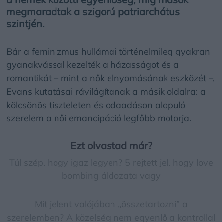
megmaradtak a szigorú patriarchátus
szintjén.
Bár a feminizmus hullámai történelmileg gyakran
gyanakvással kezelték a házasságot és a
romantikát – mint a nők elnyomásának eszközét –,
Evans kutatásai rávilágítanak a másik oldalra: a
kölcsönös tiszteleten és odaadáson alapuló
szerelem a női emancipáció legfőbb motorja.
Ezt olvastad már?
Túl szép, hogy igaz legyen? 5 rejtett jel, hogy love
bombing áldozata vagy
Mit jelent valójában „összetartozni” a
szerelemben? A közelség nem egyenlő a kontrollal