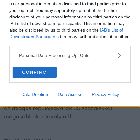
us or personal information disclosed to third parties prior to
százalékkal,
Bariba
22 százalékkal,
Párizsba
15
your opt-out. You may separately opt-out of the further
százalékkal, Tiranába 17 százalékkal, míg
disclosure of your personal information by third parties on the
Alicantéba 16 százalékkal lettek alacsonyabbak
IAB’s list of downstream participants. This information may
also be disclosed by us to third parties on the
IAB’s List of
az átlagos jegyárak.
Downstream Participants
that may further disclose it to other
third parties.
Holczinger Zoltán, a repjegy.hu online
Personal Data Processing Opt Outs
üzletágának vezetője a közleményben arra hívta
fel a figyelmet, hogy a tengerentúli úti célok
CONFIRM
esetében jóval vegyesebb tendenciák figyelhetők
meg. Noha a foglalások összességében
visszaestek, egyes desztinációknál jelentős
Data Deletion
Data Access
Privacy Policy
áremelkedés történt:
New York
esetében például
az átlagos repülőjegyárak 35 százalékkal
magasabbak a tavalyinál.
Forrás: repjegy.hu