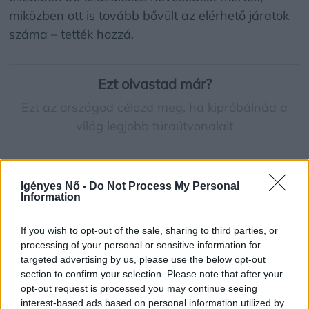
miközben ott is tovább bővült az elérhető járatok
száma – tették hozzá.
Ezt olvastad már?
Ezt az országod célozd meg, ha kipróbálnád a
világ legjobb túraútvonalait
Ide utazz, ha Európa legjobb koktélját keresed
Igényes Nő -
Do Not Process My Personal
Information
Az idei nyári szezonban a legnépszerűbb
európai célállomások többségénél
If you wish to opt-out of the sale, sharing to third parties, or
processing of your personal or sensitive information for
mérséklődtek az átlagos repülőjegyárak az
targeted advertising by us, please use the below opt-out
előző évhez képest.
section to confirm your selection. Please note that after your
opt-out request is processed you may continue seeing
A közlemény példaként említi, hogy
Rómába
12
interest-based ads based on personal information utilized by