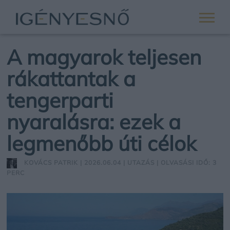
A magyarok teljesen
rákattantak a
tengerparti
nyaralásra: ezek a
legmenőbb úti célok
KOVÁCS PATRIK
| 2026.06.04 |
UTAZÁS
| OLVASÁSI IDŐ: 3
PERC