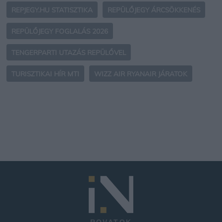
REPJEGY.HU STATISZTIKA
REPÜLŐJEGY ÁRCSÖKKENÉS
REPÜLŐJEGY FOGLALÁS 2026
TENGERPARTI UTAZÁS REPÜLŐVEL
TURISZTIKAI HÍR MTI
WIZZ AIR RYANAIR JÁRATOK
ROVATOK