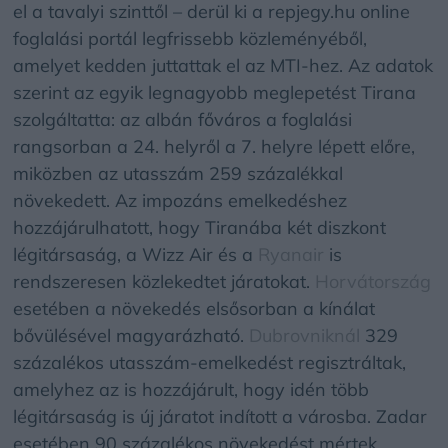
el a tavalyi szinttől – derül ki a repjegy.hu online
foglalási portál legfrissebb közleményéből,
amelyet kedden juttattak el az MTI-hez. Az adatok
szerint az egyik legnagyobb meglepetést Tirana
szolgáltatta: az albán főváros a foglalási
rangsorban a 24. helyről a 7. helyre lépett előre,
miközben az utasszám 259 százalékkal
növekedett. Az impozáns emelkedéshez
hozzájárulhatott, hogy Tiranába két diszkont
légitársaság, a Wizz Air és a
Ryanair
is
rendszeresen közlekedtet járatokat.
Horvátország
esetében a növekedés elsősorban a kínálat
bővülésével magyarázható.
Dubrovniknál
329
százalékos utasszám-emelkedést regisztráltak,
amelyhez az is hozzájárult, hogy idén több
légitársaság is új járatot indított a városba. Zadar
esetében 90 százalékos növekedést mértek,