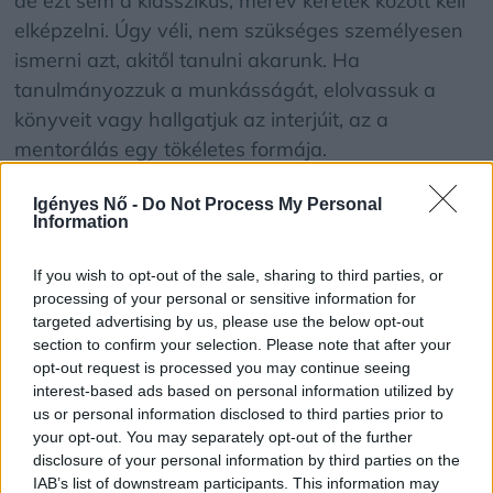
de ezt sem a klasszikus, merev keretek között kell
elképzelni. Úgy véli, nem szükséges személyesen
ismerni azt, akitől tanulni akarunk. Ha
tanulmányozzuk a munkásságát, elolvassuk a
könyveit vagy hallgatjuk az interjúit, az a
mentorálás egy tökéletes formája.
Igényes Nő -
Do Not Process My Personal
„Rendezőként imádom Martin Scorsese-t, pedig
Information
sosem találkoztunk. Oprah-t ismerem ugyan, de
nem vagyunk közeli kapcsolatban, mégis a
If you wish to opt-out of the sale, sharing to third parties, or
mentoromként tekintek rá mindazért, amit elért” –
processing of your personal or sensitive information for
targeted advertising by us, please use the below opt-out
hoz példát a saját életéből.
section to confirm your selection. Please note that after your
opt-out request is processed you may continue seeing
Találd fel magad! Ez többet
interest-based ads based on personal information utilized by
us or personal information disclosed to third parties prior to
ér, mint a Harvard
your opt-out. You may separately opt-out of the further
disclosure of your personal information by third parties on the
A mentorok keresése és a problémák megoldása
IAB’s list of downstream participants. This information may