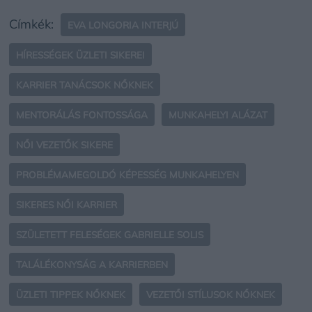
Címkék:
EVA LONGORIA INTERJÚ
HÍRESSÉGEK ÜZLETI SIKEREI
KARRIER TANÁCSOK NŐKNEK
MENTORÁLÁS FONTOSSÁGA
MUNKAHELYI ALÁZAT
NŐI VEZETŐK SIKERE
PROBLÉMAMEGOLDÓ KÉPESSÉG MUNKAHELYEN
SIKERES NŐI KARRIER
SZÜLETETT FELESÉGEK GABRIELLE SOLIS
TALÁLÉKONYSÁG A KARRIERBEN
ÜZLETI TIPPEK NŐKNEK
VEZETŐI STÍLUSOK NŐKNEK