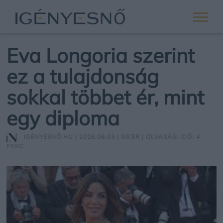
Eva Longoria szerint
ez a tulajdonság
sokkal többet ér, mint
egy diploma
IGÉNYESNŐ.HU
| 2026.06.03 |
SIKER
| OLVASÁSI IDŐ: 4
PERC