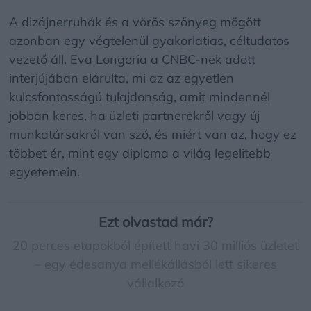
A dizájnerruhák és a vörös szőnyeg mögött
azonban egy végtelenül gyakorlatias, céltudatos
vezető áll. Eva Longoria a CNBC-nek adott
interjújában elárulta, mi az az egyetlen
kulcsfontosságú tulajdonság, amit mindennél
jobban keres, ha üzleti partnerekről vagy új
munkatársakról van szó, és miért van az, hogy ez
többet ér, mint egy diploma a világ legelitebb
egyetemein.
Ezt olvastad már?
20 perces etapokból épített havi 30 milliós üzletet
– egy édesanya mellékállásból lett sikeres
vállalkozó