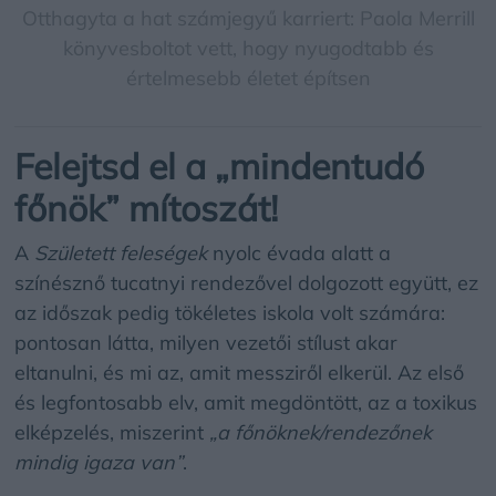
Otthagyta a hat számjegyű karriert: Paola Merrill
könyvesboltot vett, hogy nyugodtabb és
értelmesebb életet építsen
Felejtsd el a „mindentudó
főnök” mítoszát!
A
Született feleségek
nyolc évada alatt a
színésznő tucatnyi rendezővel dolgozott együtt, ez
az időszak pedig tökéletes iskola volt számára:
pontosan látta, milyen vezetői stílust akar
eltanulni, és mi az, amit messziről elkerül. Az első
és legfontosabb elv, amit megdöntött, az a toxikus
elképzelés, miszerint
„a főnöknek/rendezőnek
mindig igaza van”
.