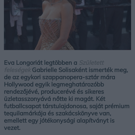
Eva Longoriát legtöbben a
Született
feleségek
Gabrielle Solisaként ismerték meg,
de az egykori szappanopera-sztár mára
Hollywood egyik legmeghatározóbb
rendezőjévé, producerévé és sikeres
üzletasszonyává nőtte ki magát. Két
futballcsapat társtulajdonosa, saját prémium
tequilamárkája és szakácskönyve van,
emellett egy jótékonysági alapítványt is
vezet.