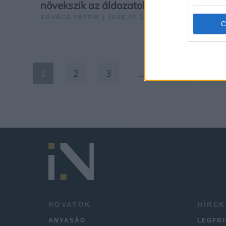
növekszik az áldozatok száma
KOVÁCS PATRIK | 2026.07.24
1
2
3
…
39
Köv
ROVATOK
HÍREK
ANYASÁG
LEGFR