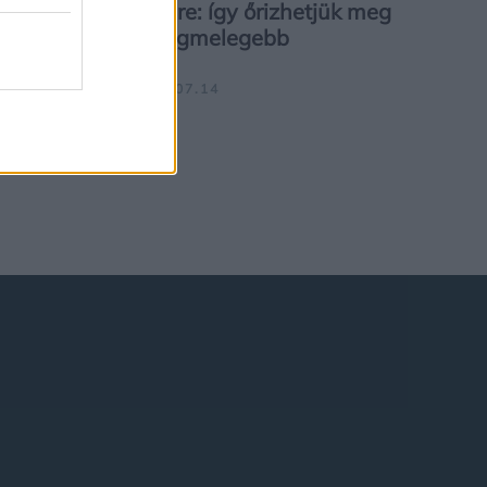
szüksége védelemre: így őrizhetjük meg
a női vitalitást a legmelegebb
hónapokban is
IGÉNYESNŐ.HU | 2026.07.14