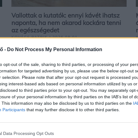
Vallottak a kutatók: ennyi kávét ihatsz
naponta, ha nem akarod kockára tenni
az egészségedet
KOVÁCS PATRIK | 2026.08.01
ő -
Do Not Process My Personal Information
EGÉSZSÉG
to opt-out of the sale, sharing to third parties, or processing of your per
formation for targeted advertising by us, please use the below opt-out s
r selection. Please note that after your opt-out request is processed y
eing interest-based ads based on personal information utilized by us or
disclosed to third parties prior to your opt-out. You may separately opt-
losure of your personal information by third parties on the IAB’s list of
. This information may also be disclosed by us to third parties on the
IA
Participants
that may further disclose it to other third parties.
Így fogyj koplalás nélkül: a táplálkozási
l Data Processing Opt Outs