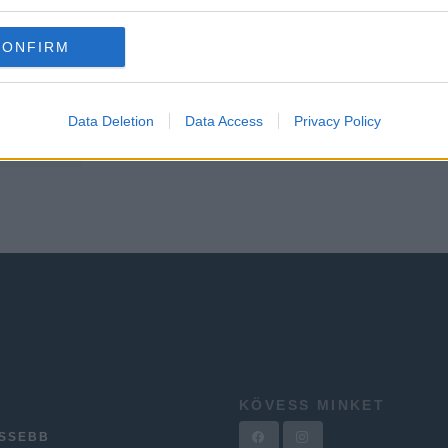
szakértők 10 aranytszabálya
IGÉNYESNŐ.HU | 2026.07.22
CONFIRM
Data Deletion
Data Access
Privacy Policy
etkező »
KÖVESS MINKET
ISSEBB