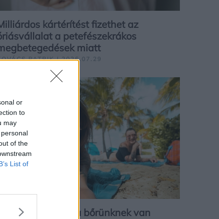
Milliárdos kártérítést fizethet az
óriásvállalat a petefészekrákos
megbetegedések miatt
KOVÁCS PATRIK | 2026.07.29
EGÉSZSÉG
sonal or
ection to
ou may
 personal
out of the
 downstream
B’s List of
Nyáron nemcsak a bőrünknek van