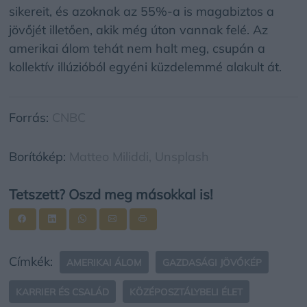
sikereit, és azoknak az 55%-a is magabiztos a
jövőjét illetően, akik még úton vannak felé. Az
amerikai álom tehát nem halt meg, csupán a
kollektív illúzióból egyéni küzdelemmé alakult át.
Forrás:
CNBC
Borítókép:
Matteo Miliddi,
Unsplash
Tetszett? Oszd meg másokkal is!
Címkék:
AMERIKAI ÁLOM
GAZDASÁGI JÖVŐKÉP
KARRIER ÉS CSALÁD
KÖZÉPOSZTÁLYBELI ÉLET