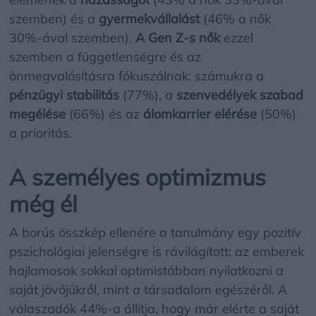
szemben) és a
gyermekvállalást
(46% a nők
30%-ával szemben).
A Gen Z-s nők
ezzel
szemben a függetlenségre és az
önmegvalósításra fókuszálnak: számukra a
pénzügyi stabilitás
(77%), a
szenvedélyek szabad
megélése
(66%) és az
álomkarrier elérése
(50%)
a prioritás.
A személyes optimizmus
még él
A borús összkép ellenére a tanulmány egy pozitív
pszichológiai jelenségre is rávilágított: az emberek
hajlamosak sokkal optimistábban nyilatkozni a
saját jövőjükről, mint a társadalom egészéről. A
válaszadók 44%-a állítja, hogy már elérte a saját