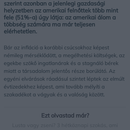
szerint azonban a jelenlegi gazdasági
helyzetben az amerikai felnőttek több mint
fele (51%-a) úgy látja: az amerikai álom a
többség számára ma már teljesen
elérhetetlen.
Bár az infláció a korábbi csúcsokhoz képest
némileg mérséklődött, a megélhetési költségek, az
egekbe szökő ingatlanárak és a stagnáló bérek
miatt a társadalom jelentős része borúlátó. Az
egyéni elvárások ráadásul szintet léptek az elmúlt
évtizedekhez képest, ami tovább mélyíti a
szakadékot a vágyak és a valóság között.
Ezt olvastad már?
Lusta vagy zseni? 3 hétköznapi szokás, ami