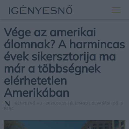
Vége az amerikai
álomnak? A harmincas
évek sikersztorija ma
már a többségnek
elérhetetlen
Amerikában
IGÉNYESNŐ.HU
| 2026.06.15 |
ÉLETMÓD
| OLVASÁSI IDŐ: 5
PERC