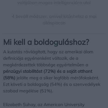
valójában magas intelligenciára utal
4 bevált módszer, amivel kitűnhetsz a mai
álláspiacon
Mi kell a boldoguláshoz?
A kutatás rávilágított, hogy az amerikai álom
definíciója egyénenként változik, de a
megkérdezettek többsége egyértelműen a
pénzügyi stabilitást (72%)
és a
saját otthont
(58%)
jelölte meg a siker legfőbb mérőfokaként.
Ezt követi a boldogság (54%) és a szenvedélyek
szabad megélése (51%).
Elizabeth Suhay, az American University