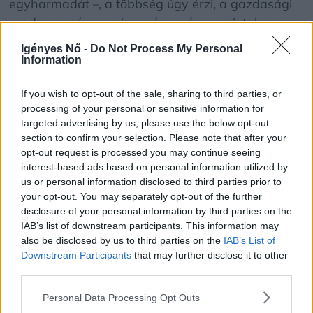
egyharmadát –, a többség úgy érzi, a gazdasági
rendszer már nem igazságos, és nem jutalmazza
arányosan a kemény munkát.
Igényes Nő -
Do Not Process My Personal
Information
Politikai törésvonalak és a
If you wish to opt-out of the sale, sharing to third parties, or
„szerencse” szerepe
processing of your personal or sensitive information for
targeted advertising by us, please use the below opt-out
A felmérés markáns különbségeket mutatott ki a
section to confirm your selection. Please note that after your
opt-out request is processed you may continue seeing
politikai szimpátia mentén is. A republikánus
interest-based ads based on personal information utilized by
érzelmű vágyakozók jóval optimistábbak: 70%-uk
us or personal information disclosed to third parties prior to
hiszi, hogy az amerikai álom ma is elérhető a
your opt-out. You may separately opt-out of the further
disclosure of your personal information by third parties on the
legtöbb ember számára, és
a sikert elsősorban a
IAB’s list of downstream participants. This information may
kemény munkának tulajdonítják.
also be disclosed by us to third parties on the
IAB’s List of
Downstream Participants
that may further disclose it to other
third parties.
Ezzel szemben a demokrata szavazóknak
mindössze 26%-a látja elérhetőnek ezt az életcélt.
Personal Data Processing Opt Outs
Ők sokkal inkább hajlamosak a szerencsét és a