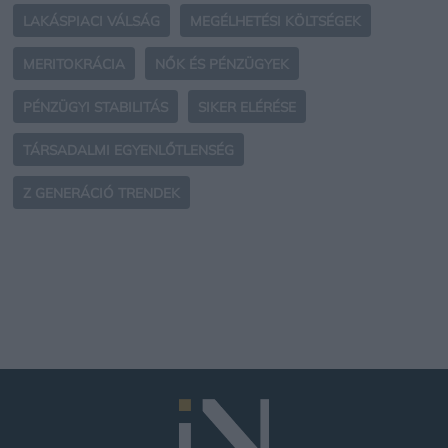
LAKÁSPIACI VÁLSÁG
MEGÉLHETÉSI KÖLTSÉGEK
MERITOKRÁCIA
NŐK ÉS PÉNZÜGYEK
PÉNZÜGYI STABILITÁS
SIKER ELÉRÉSE
TÁRSADALMI EGYENLŐTLENSÉG
Z GENERÁCIÓ TRENDEK