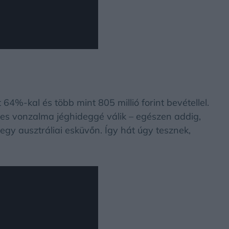
64%-kal és több mint 805 millió forint bevétellel.
zes vonzalma jéghideggé válik – egészen addig,
egy ausztráliai esküvőn. Így hát úgy tesznek,