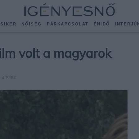
SIKER
NŐISÉG
PÁRKAPCSOLAT
ÉNIDŐ
INTERJÚ
film volt a magyarok
: 4 PERC