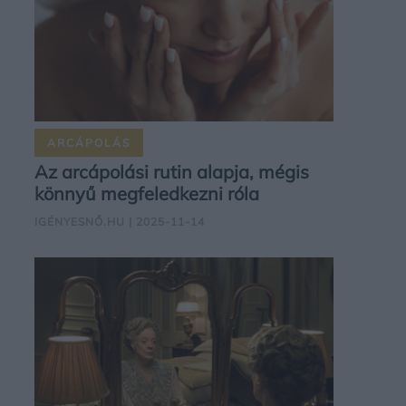
ARCÁPOLÁS
Az arcápolási rutin alapja, mégis
könnyű megfeledkezni róla
IGÉNYESNŐ.HU
| 2025-11-14