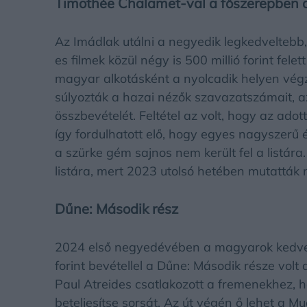
Timothée Chalamet-val a főszerepben 
Az Imádlak utálni a negyedik legkedveltebb
es filmek közül négy is 500 millió forint fele
magyar alkotásként a nyolcadik helyen végze
súlyozták a hazai nézők szavazatszámait, a
összbevételét. Feltétel az volt, hogy az adott 
így fordulhatott elő, hogy egyes nagyszerű és
a szürke gém sajnos nem került fel a listára.
listára, mert 2023 utolsó hetében mutatták 
Dűne: Második rész
2024 első negyedévében a magyarok kedvenc
forint bevétellel a Dűne: Második része volt
Paul Atreides csatlakozott a fremenekhez, h
beteljesítse sorsát. Az út végén ő lehet a Mu