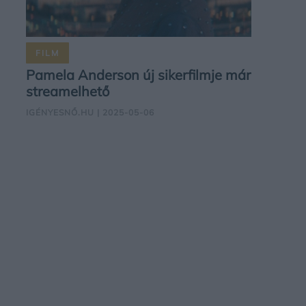
FILM
Pamela Anderson új sikerfilmje már
streamelhető
IGÉNYESNŐ.HU
| 2025-05-06