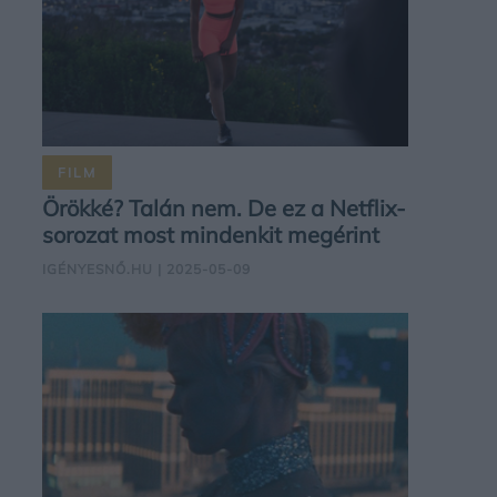
FILM
Örökké? Talán nem. De ez a Netflix-
sorozat most mindenkit megérint
IGÉNYESNŐ.HU
| 2025-05-09