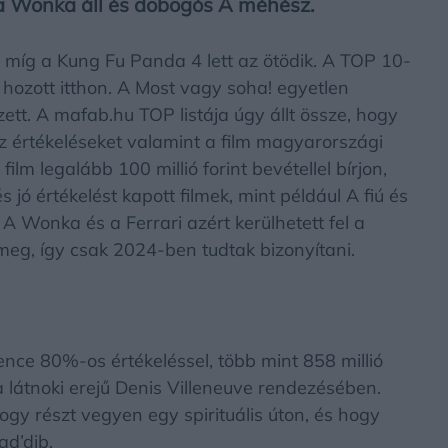
a Wonka áll és dobogós A méhész.
, míg a Kung Fu Panda 4 lett az ötödik. A TOP 10-
tt hozott itthon. A Most vagy soha! egyetlen
tt. A mafab.hu TOP listája úgy állt össze, hogy
z értékeléseket valamint a film magyarországi
film legalább 100 millió forint bevétellel bírjon,
 jó értékelést kapott filmek, mint például A fiú és
 A Wonka és a Ferrari azért kerülhetett fel a
meg, így csak 2024-ben tudtak bizonyítani.
e 80%-os értékeléssel, több mint 858 millió
 a látnoki erejű Denis Villeneuve rendezésében.
ogy részt vegyen egy spirituális úton, és hogy
ad’dib.