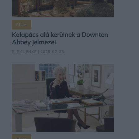
FILM
Kalapács alá kerülnek a Downton
Abbey jelmezei
ELEK LENKE
| 2025-07-23