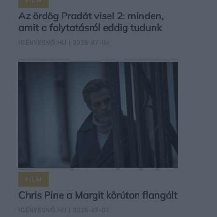
FILM
Az ördög Pradát visel 2: minden,
amit a folytatásról eddig tudunk
IGÉNYESNŐ.HU
| 2025-07-04
FILM
Chris Pine a Margit körúton flangált
IGÉNYESNŐ.HU
| 2025-07-03