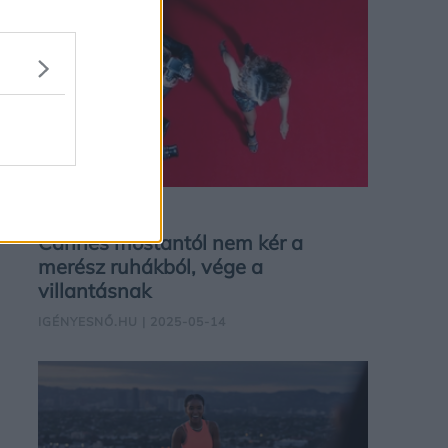
FILM
Cannes mostantól nem kér a
merész ruhákból, vége a
villantásnak
IGÉNYESNŐ.HU
| 2025-05-14