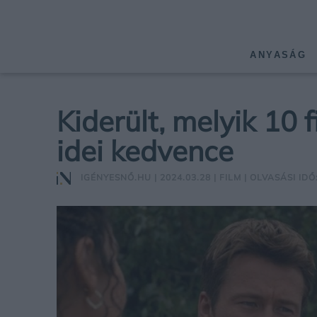
ANYASÁG
Kiderült, melyik 10 
idei kedvence
IGÉNYESNŐ.HU
| 2024.03.28 |
FILM
| OLVASÁSI IDŐ