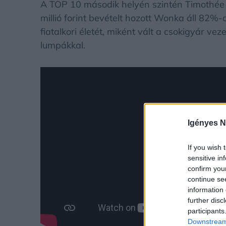
A TOP 10 második helyén szintén Timothée
millió forint bevételt hozott Wonka áll 82%
fiatalkori életét, miként vált a csokigyár ve
lumpákkal.
Igényes N
If you wish 
sensitive in
confirm you
continue se
information 
further disc
participants
Downstream 