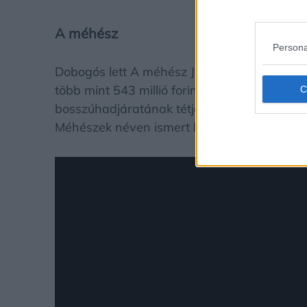
A méhész
Persona
Dobogós lett A méhész Jason Stathammel a 
több mint 543 millió forint bevételt termelt. 
bosszúhadjáratának tétje országos szintűre 
Méhészek néven ismert befolyásos és titkos