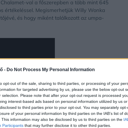
 Chalamet-val a főszerepben a több mint 645
-os értékeléssel. Megismerhetjük Willy Wonka
zetőjévé, és hogy miként találkozott az umpa-
ő -
Do Not Process My Personal Information
to opt-out of the sale, sharing to third parties, or processing of your per
formation for targeted advertising by us, please use the below opt-out s
r selection. Please note that after your opt-out request is processed y
eing interest-based ads based on personal information utilized by us or
disclosed to third parties prior to your opt-out. You may separately opt-
losure of your personal information by third parties on the IAB’s list of
. This information may also be disclosed by us to third parties on the
IA
Participants
that may further disclose it to other third parties.