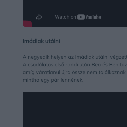
Imádlak utálni
A negyedik helyen az Imádlak utálni végzett 
A csodálatos első randi után Bea és Ben tü
amíg váratlanul újra össze nem találkoznak 
mintha egy pár lennének.