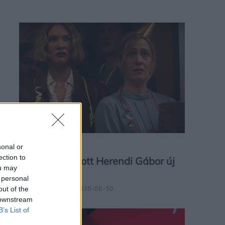
FILM
sonal or
ection to
Előzetest kapott Herendi Gábor új
ou may
vígjátéka
 personal
IGÉNYESNŐ.HU
| 2025-06-30
out of the
 downstream
B’s List of