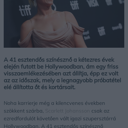
A 41 esztendős színésznő a kétezres évek
elején futott be Hollywoodban, ám egy friss
visszaemlékezésében azt állítja, épp ez volt
az az időszak, mely a legnagyobb próbatétel
elé állította őt és kortársait.
Noha karrierje még a kilencvenes években
szökkent szárba,
Scarlett Johansson
csak az
ezredfordulót követően vált igazi szupersztárrá
Hollywoodban. A 41 esztendős színésznő