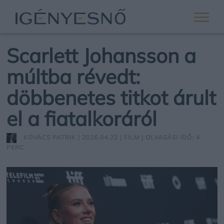
Scarlett Johansson a
múltba révedt:
döbbenetes titkot árult
el a fiatalkoráról
KOVÁCS PATRIK
| 2026.04.22 |
FILM
| OLVASÁSI IDŐ: 4
PERC