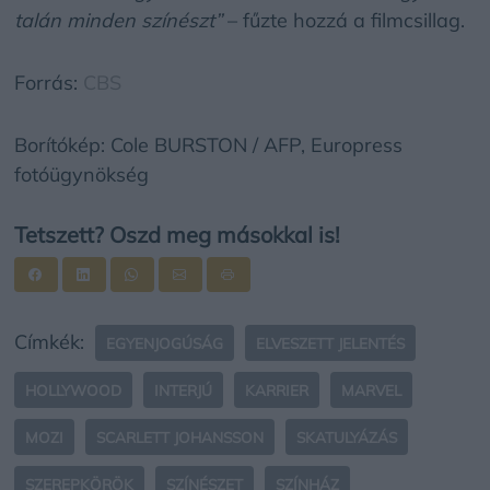
talán minden színészt”
– fűzte hozzá a filmcsillag.
Forrás:
CBS
Borítókép: Cole BURSTON / AFP, Europress
fotóügynökség
Tetszett? Oszd meg másokkal is!
Címkék:
EGYENJOGÚSÁG
ELVESZETT JELENTÉS
HOLLYWOOD
INTERJÚ
KARRIER
MARVEL
MOZI
SCARLETT JOHANSSON
SKATULYÁZÁS
SZEREPKÖRÖK
SZÍNÉSZET
SZÍNHÁZ