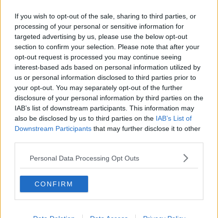
egykorú színésznőknek sokkal kevesebb fajta
If you wish to opt-out of the sale, sharing to third parties, or
szerepet és lehetőséget ajánlottak fel, mint
processing of your personal or sensitive information for
manapság”
– panaszolta Scarlett Johansson.
targeted advertising by us, please use the below opt-out
section to confirm your selection. Please note that after your
opt-out request is processed you may continue seeing
A világsztár hozzáfűzte: akkortájt a kortársaival
interest-based ads based on personal information utilized by
együtt meglehetősen szűk szereprepertoárból
us or personal information disclosed to third parties prior to
válogathattak, mely lényegében néhány
your opt-out. You may separately opt-out of the further
disclosure of your personal information by third parties on the
archetípusra (a „szeretőre”, a „bombanőre”, és így
IAB’s list of downstream participants. This information may
tovább) korlátozódott. Johansson a
New York-i
also be disclosed by us to third parties on the
IAB’s List of
színházi szcénában lelt némi felüdülésre, és a
Downstream Participants
that may further disclose it to other
világot jelentő deszkákon állva tanulta meg, hogy
third parties.
érdemes várni a gyümölcsöző szerepekre,
Personal Data Processing Opt Outs
valamint – ha szükséges – lazítani a feszes
munkatempón, és inkább a nagy művészi
CONFIRM
hozamú, összetettebb feladatokra
összpontosítani.