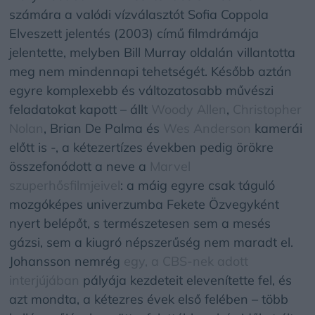
számára a valódi vízválasztót Sofia Coppola
Elveszett jelentés (2003) című filmdrámája
jelentette, melyben Bill Murray oldalán villantotta
meg nem mindennapi tehetségét. Később aztán
egyre komplexebb és változatosabb művészi
feladatokat kapott – állt
Woody Allen
,
Christopher
Nolan
, Brian De Palma és
Wes Anderson
kamerái
előtt is -, a kétezertízes években pedig örökre
összefonódott a neve a
Marvel
szuperhősfilmjeivel
: a máig egyre csak táguló
mozgóképes univerzumba Fekete Özvegyként
nyert belépőt, s természetesen sem a mesés
gázsi, sem a kiugró népszerűség nem maradt el.
Johansson nemrég
egy, a CBS-nek adott
interjújában
pályája kezdeteit elevenítette fel, és
azt mondta, a kétezres évek első felében – több