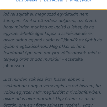
Data Deletion
Data Access
Privacy Policy
„Ez tipikusan olyasvalami, amit az ember csak
idővel sajátít el, méghozzá egyáltalán nem
könnyen. Amikor elkezdesz dolgozni, azt érzed,
hogy minden munkád az utolsó is lehet, és ha
egyszer lehetőséget kapsz a színészkedésre,
akkor utána egymás után kell jönniük az újabb és
újabb megbízásoknak. Még akkor is, ha a
feladataid épp nem annyira változatosak, mint a
tényleg örömöt adó munkák”
– ecsetelte
Johansson.
„Ezt minden színész érzi, hiszen ebben a
szakmában nagy a versengés, és azt hiszem, ha
valaki egyszer már megfürdött a rivaldafényben,
akkor ott is akar maradni. Úgy értem, ez az az
ösztön, ami egy fiatal színészt vezérel… vagy