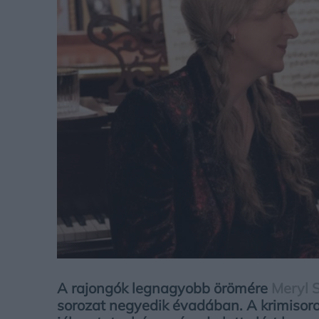
A rajongók legnagyobb örömére
Meryl 
sorozat negyedik évadában. A krimisor