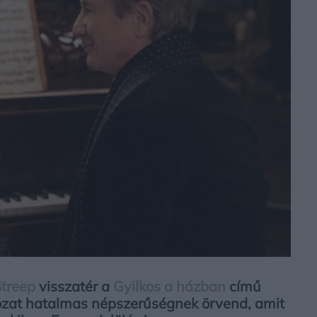
Streep
visszatér a
Gyilkos a házban
című
ozat hatalmas népszerűségnek örvend, amit