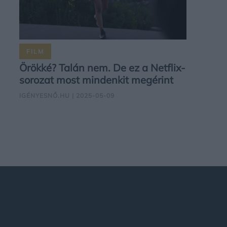
FILM
Örökké? Talán nem. De ez a Netflix-
sorozat most mindenkit megérint
IGÉNYESNŐ.HU
| 2025-05-09