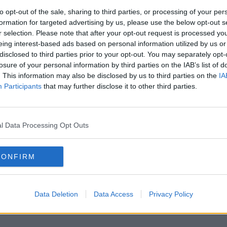
to opt-out of the sale, sharing to third parties, or processing of your per
formation for targeted advertising by us, please use the below opt-out s
r selection. Please note that after your opt-out request is processed y
TREEP
ONLINE NŐI MAGAZIN
SOROZAT
eing interest-based ads based on personal information utilized by us or
disclosed to third parties prior to your opt-out. You may separately opt-
losure of your personal information by third parties on the IAB’s list of
. This information may also be disclosed by us to third parties on the
IA
Participants
that may further disclose it to other third parties.
l Data Processing Opt Outs
CONFIRM
Data Deletion
Data Access
Privacy Policy