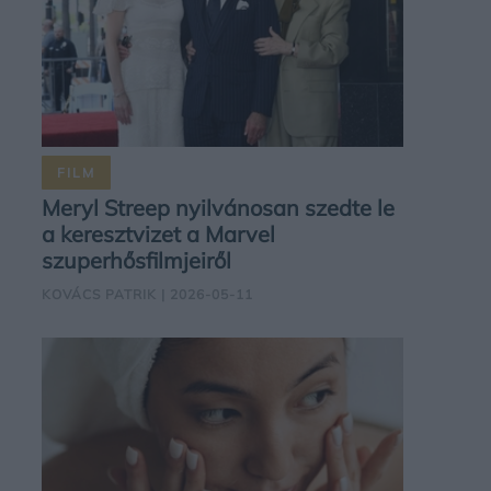
FILM
Meryl Streep nyilvánosan szedte le
a keresztvizet a Marvel
szuperhősfilmjeiről
KOVÁCS PATRIK
| 2026-05-11