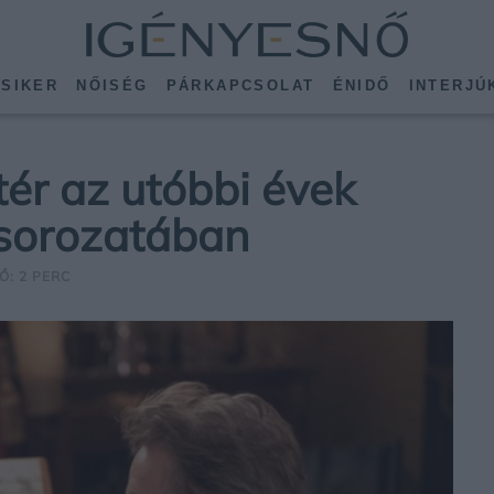
SIKER
NŐISÉG
PÁRKAPCSOLAT
ÉNIDŐ
INTERJÚ
tér az utóbbi évek
 sorozatában
Ő: 2 PERC