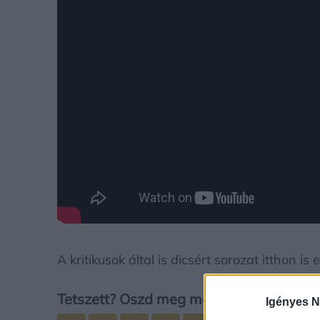
A kritikusok által is dicsért sorozat itthon 
Tetszett? Oszd meg másokkal is!
Igényes N