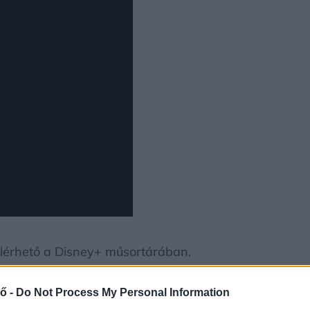
is elérhető a Disney+ műsortárában.
ő -
Do Not Process My Personal Information