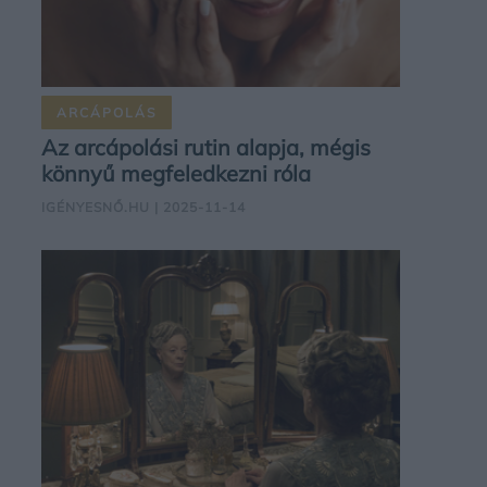
ARCÁPOLÁS
Az arcápolási rutin alapja, mégis
könnyű megfeledkezni róla
IGÉNYESNŐ.HU
| 2025-11-14