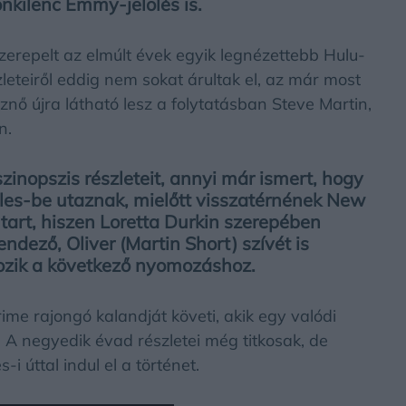
onkilenc Emmy-jelölés is.
erepelt az elmúlt évek egyik legnézettebb Hulu-
eteiről eddig nem sokat árultak el, az már most
znő újra látható lesz a folytatásban Steve Martin,
n.
inopszis részleteit, annyi már ismert, hogy
les-be utaznak, mielőtt visszatérnének New
 tart, hiszen Loretta Durkin szerepében
dező, Oliver (Martin Short) szívét is
kozik a következő nyomozáshoz.
ime rajongó kalandját követi, akik egy valódi
 A negyedik évad részletei még titkosak, de
i úttal indul el a történet.