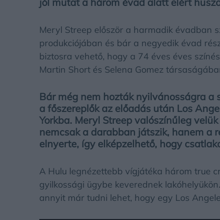
jól mutat a három évad alatt elért husz
Meryl Streep először a harmadik évadban sz
produkciójában és bár a negyedik évad részl
biztosra vehető, hogy a 74 éves éves színés
Martin Short és Selena Gomez társaságába
Bár még nem hozták nyilvánosságra a sz
a főszereplők az előadás után Los Ange
Yorkba. Meryl Streep valószínűleg velük
nemcsak a darabban játszik, hanem a ren
elnyerte, így elképzelhető, hogy csatla
A Hulu legnézettebb vígjátéka három true cr
gyilkossági ügybe keverednek lakóhelyükön.
annyit már tudni lehet, hogy egy Los Angeles-