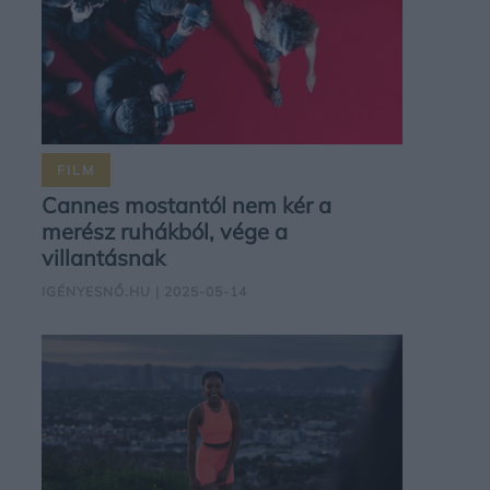
FILM
Cannes mostantól nem kér a
merész ruhákból, vége a
villantásnak
IGÉNYESNŐ.HU
| 2025-05-14