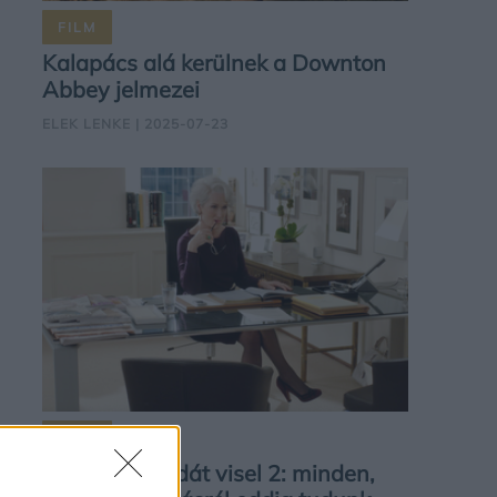
FILM
Kalapács alá kerülnek a Downton
Abbey jelmezei
ELEK LENKE
| 2025-07-23
FILM
Az ördög Pradát visel 2: minden,