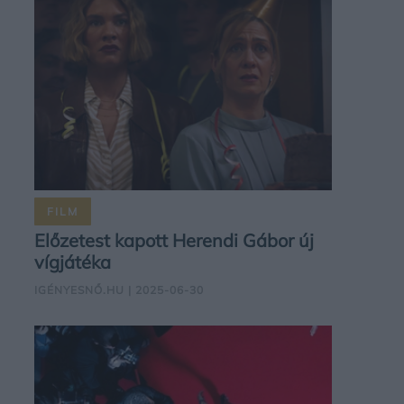
FILM
Előzetest kapott Herendi Gábor új
vígjátéka
IGÉNYESNŐ.HU
| 2025-06-30