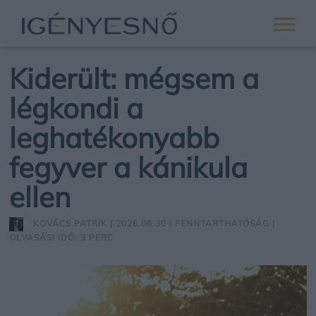
Kiderült: mégsem a
légkondi a
leghatékonyabb
fegyver a kánikula
ellen
KOVÁCS PATRIK
| 2026.06.30 |
FENNTARTHATÓSÁG
|
OLVASÁSI IDŐ: 3 PERC