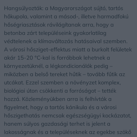
Hangsúlyozták: a Magyarországot sújtó, tartós
hőkupola, valamint a másod-, illetve harmadfokú
hőségriasztások rávilágítanak arra, hogy a
betonba zárt településeink gyakorlatilag
védtelenek a klímaváltozás hatásaival szemben.
A városi hősziget-effektus miatt a burkolt felületek
akár 15-20 °C-kal is forróbbak lehetnek a
környezetüknél, a légkondicionálók pedig –
miközben a belső tereket hűtik – tovább fűtik az
utcákat. Ezzel szemben a növényzet komplex,
biológiai úton csökkenti a forróságot – tették
hozzá. Közleményükben arra is felhívták a
figyelmet, hogy a tartós kánikula és a városi
hőszigethatás nemcsak egészségügyi kockázatot,
hanem súlyos gazdasági terhet is jelent a
lakosságnak és a településeknek az egekbe szökő