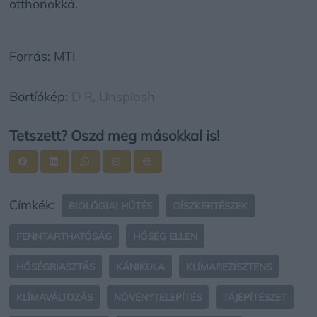
otthonokká.
Forrás: MTI
Bortíókép:
D R,
Unsplash
Tetszett? Oszd meg másokkal is!
Címkék:
BIOLÓGIAI HŰTÉS
DÍSZKERTÉSZEK
FENNTARTHATÓSÁG
HŐSÉG ELLEN
HŐSÉGRIASZTÁS
KÁNIKULA
KLÍMAREZISZTENS
KLÍMAVÁLTOZÁS
NÖVÉNYTELEPÍTÉS
TÁJÉPÍTÉSZET