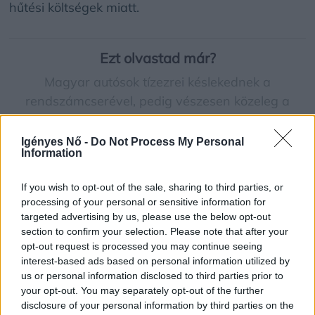
hűtési költségek miatt.
Ezt olvastad már?
Magyar autósok tízezrei késlekednek a
rendszámcserével, pedig vészesen közeleg a
határidő
Igényes Nő -
Do Not Process My Personal
Information
A káosz ára: 4 mindennapi rendszerezési hiba,
ami észrevétlenül mérgezi a hétköznapjaidat
If you wish to opt-out of the sale, sharing to third parties, or
processing of your personal or sensitive information for
targeted advertising by us, please use the below opt-out
Arra is kitértek, hogy ezzel szemben a tudatosan
section to confirm your selection. Please note that after your
opt-out request is processed you may continue seeing
tervezett zöld infrastruktúra a leghatékonyabban
interest-based ads based on personal information utilized by
megtérülő befektetés a klímaválsággal szemben.
us or personal information disclosed to third parties prior to
your opt-out. You may separately opt-out of the further
disclosure of your personal information by third parties on the
Ahhoz, hogy városaink hosszú távon élhetőek