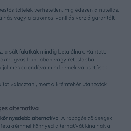
stós töltelék verhetetlen, míg édesen a nutellás,
lnás vagy a citromos-vaníliás verzió garantált
 a sült falatkák mindig betalálnak
. Rántott,
yók sokmagvas bundában vagy réteslapba
olajjal megbolondítva mind remek választások.
ajtot választani, mert a krémfehér utánzatok
ges alternatíva
könnyedebb alternatíva
. A ropogós zöldségek
fetakrémmel könnyed alternatívát kínálnak a