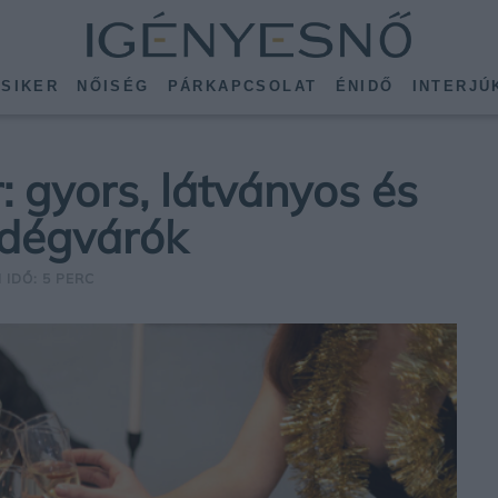
SIKER
NŐISÉG
PÁRKAPCSOLAT
ÉNIDŐ
INTERJÚ
r: gyors, látványos és
ndégvárók
 IDŐ: 5 PERC