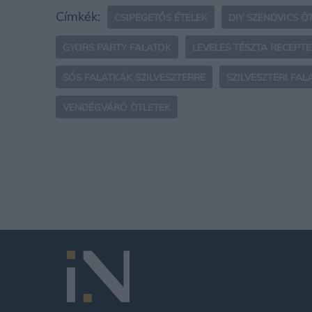
Címkék:
CSIPEGETŐS ÉTELEK
DIY SZENDVICS Ö
GYORS PARTY FALATOK
LEVELES TÉSZTA RECEPT
SÓS FALATKÁK SZILVESZTERRE
SZILVESZTERI FAL
VENDÉGVÁRÓ ÖTLETEK