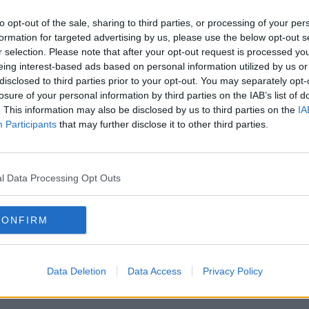
észetesen
to opt-out of the sale, sharing to third parties, or processing of your per
formation for targeted advertising by us, please use the below opt-out s
r selection. Please note that after your opt-out request is processed y
ktikusak, hanem látványosak is.
Kombinálj
eing interest-based ads based on personal information utilized by us or
ldául körte- vagy almaszeletekkel, szőlővel vagy
disclosed to third parties prior to your opt-out. You may separately opt-
losure of your personal information by third parties on the IAB’s list of
, és szórd meg pirított magvakkal.
. This information may also be disclosed by us to third parties on the
IA
Participants
that may further disclose it to other third parties.
ozzarella golyó
, de
a főtt tojás és a szalámi is
ajjal meglocsolva és tökmaggal vagy
gy hatnak,
mintha egy éttermi előétel lennének.
l Data Processing Opt Outs
okere
CONFIRM
 dolgozni, és pillanatok alatt ellenállhatatlan
a, a bundába bújtatott virsli vagy a sajttal-
Data Deletion
Data Access
Privacy Policy
 szab határt
annak, hogy mi kerül
sztába.