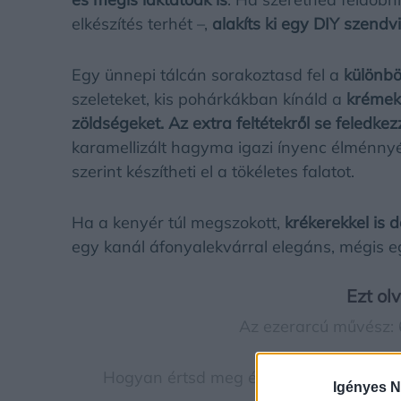
elkészítés terhét –,
alakíts ki egy DIY szendv
Egy ünnepi tálcán sorakoztasd fel a
különbö
szeleteket, kis pohárkákban kínáld a
krémek
zöldségeket.
Az extra feltétekről se feledke
karamellizált hagyma igazi ínyenc élménnyé t
szerint készítheti el a tökéletes falatot.
Ha a kenyér túl megszokott,
krékerekkel is 
egy kanál áfonyalekvárral elegáns, mégis 
Ezt ol
Az ezerarcú művész: 
Hogyan értsd meg érzelmi hullámzásaid
Igényes N