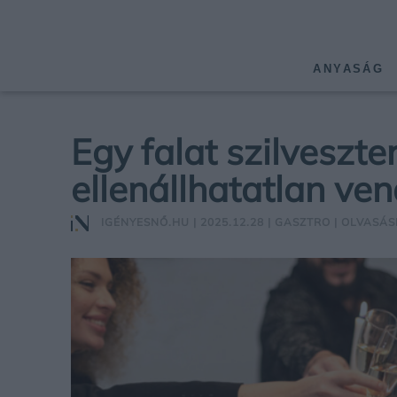
ANYASÁG
Egy falat szilveszte
ellenállhatatlan ve
IGÉNYESNŐ.HU
| 2025.12.28 |
GASZTRO
| OLVASÁSI