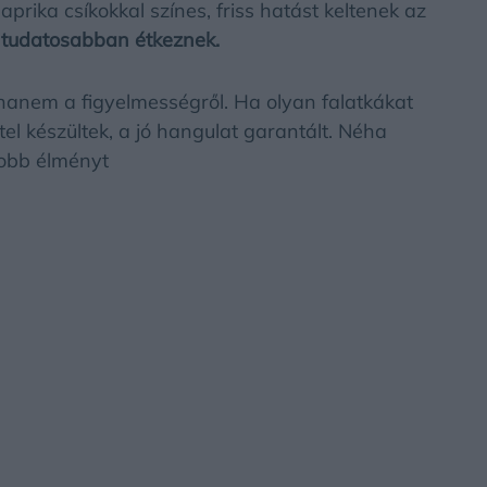
prika csíkokkal színes, friss hatást keltenek az
k tudatosabban étkeznek.
hanem a figyelmességről. Ha olyan falatkákat
el készültek, a jó hangulat garantált. Néha
yobb élményt