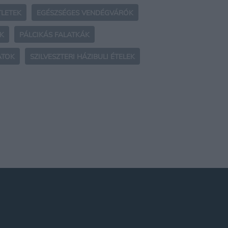
TLETEK
EGÉSZSÉGES VENDÉGVÁRÓK
EK
PÁLCIKÁS FALATKÁK
ATOK
SZILVESZTERI HÁZIBULI ÉTELEK