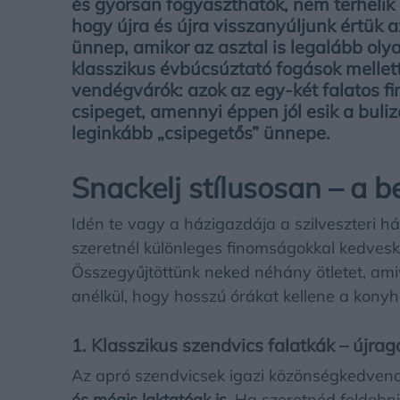
és gyorsan fogyaszthatók, nem terhelik
hogy újra és újra visszanyúljunk értük 
ünnep, amikor az asztal is legalább oly
klasszikus évbúcsúztató fogások mellett
vendégvárók: azok az egy-két falatos 
csipeget, amennyi éppen jól esik a buli
leginkább „csipegetős” ünnepe.
Snackelj stílusosan – a be
Idén te vagy a házigazdája a szilveszteri h
szeretnél különleges finomságokkal kedves
Összegyűjtöttünk neked néhány ötletet, ami
anélkül, hogy hosszú órákat kellene a kony
1. Klasszikus szendvics falatkák – újra
Az apró szendvicsek igazi közönségkedven
és mégis laktatóak is
. Ha szeretnéd feldobn