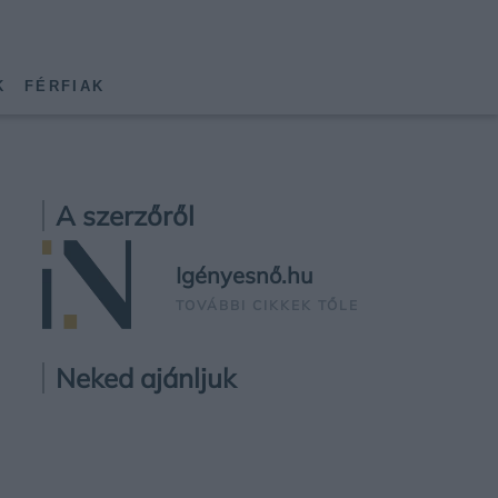
K
FÉRFIAK
A szerzőről
Igényesnő.hu
TOVÁBBI CIKKEK TŐLE
Neked ajánljuk