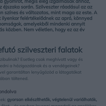
 a gyomrot, mégis elég izgalmasak ahhoz,
az éjszaka során.
Szilveszter ráadásul az az
an színes és változatos, mint maga az este. A
 ilyenkor felértékelődnek az apró, könnyed
finomságok, amelyekből mindenki annyit
zás közben. Nem véletlen, hogy ez az év
futó szilveszteri falatok
ázibulinak? Esetleg csak meghívott vagy és
kedni a házigazdának és a vendégeinek?
vel garantáltan lenyűgözöd a látogatókat
hában töltened.
gondolva
cek:
gyorsan elkészíthetők, végtelenül variálhatók,
i őket – és egyben levenni magadról az aprólékos