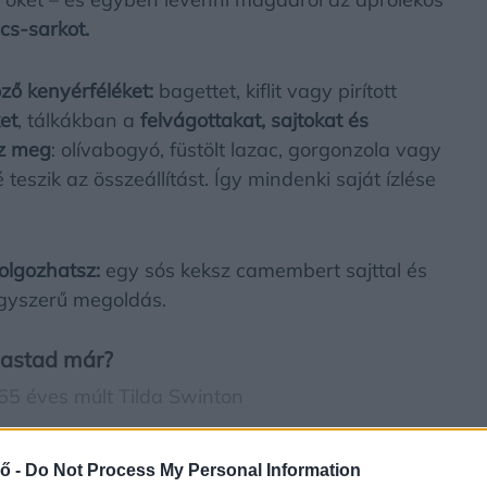
ics-sarkot.
ző kenyérféléket:
bagettet, kiflit vagy pirított
et
, tálkákban a
felvágottakat, sajtokat és
zz meg
: olívabogyó, füstölt lazac, gorgonzola vagy
eszik az összeállítást. Így mindenki saját ízlése
dolgozhatsz:
egy sós keksz camembert sajttal és
egyszerű megoldás.
vastad már?
65 éves múlt Tilda Swinton
at – a hangulatingadozások okai és kezelése
ő -
Do Not Process My Personal Information