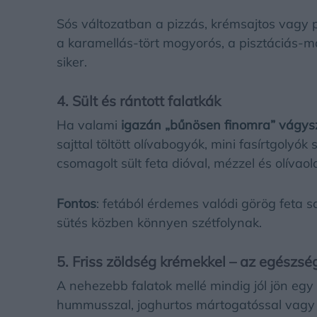
Sós változatban a pizzás, krémsajtos vagy pe
a karamellás-tört mogyorós, a pisztáciás-má
siker.
4. Sült és rántott falatkák
Ha valami
igazán „bűnösen finomra” vágysz,
sajttal töltött olívabogyók, mini fasírtgol
csomagolt sült feta dióval, mézzel és olíva
Fontos
: fetából érdemes valódi görög feta s
sütés közben könnyen szétfolynak.
5. Friss zöldség krémekkel – az egészsé
A nehezebb falatok mellé mindig jól jön egy
hummusszal, joghurtos mártogatóssal vagy 