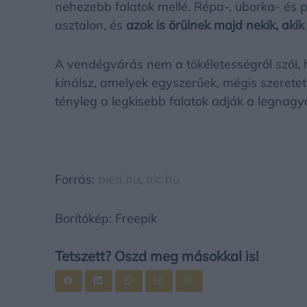
nehezebb falatok mellé. Répa-, uborka- és pa
asztalon, és
azok is örülnek majd nekik, aki
A vendégvárás nem a tökéletességről szól, 
kínálsz, amelyek egyszerűek, mégis szeretett
tényleg a legkisebb falatok adják a legnag
Forrás:
bien.hu
,
nlc.hu
Borítókép: Freepik
Tetszett? Oszd meg másokkal is!