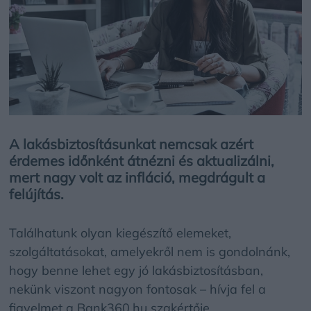
A lakásbiztosításunkat nemcsak azért
érdemes időnként átnézni és aktualizálni,
mert nagy volt az infláció, megdrágult a
felújítás.
Találhatunk olyan kiegészítő elemeket,
szolgáltatásokat, amelyekről nem is gondolnánk,
hogy benne lehet egy jó lakásbiztosításban,
nekünk viszont nagyon fontosak – hívja fel a
figyelmet a Bank360.hu szakértője.