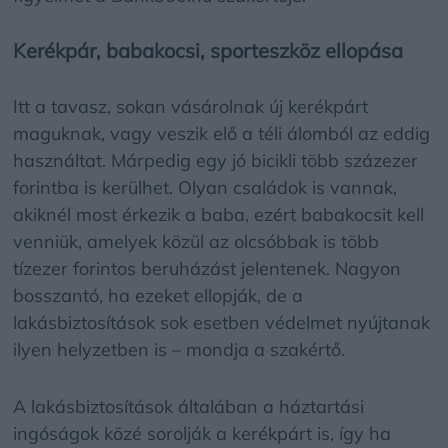
Kerékpár, babakocsi, sporteszköz ellopása
Itt a tavasz, sokan vásárolnak új kerékpárt
maguknak, vagy veszik elő a téli álomból az eddig
használtat. Márpedig egy jó bicikli több százezer
forintba is kerülhet. Olyan családok is vannak,
akiknél most érkezik a baba, ezért babakocsit kell
venniük, amelyek közül az olcsóbbak is több
tízezer forintos beruházást jelentenek. Nagyon
bosszantó, ha ezeket ellopják, de a
lakásbiztosítások sok esetben védelmet nyújtanak
ilyen helyzetben is – mondja a szakértő.
A lakásbiztosítások általában a háztartási
ingóságok közé sorolják a kerékpárt is, így ha