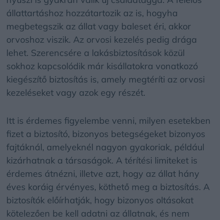
állattartáshoz hozzátartozik az is, hogyha
megbetegszik az állat vagy baleset éri, akkor
orvoshoz viszik. Az orvosi kezelés pedig drága
lehet. Szerencsére a lakásbiztosítások közül
sokhoz kapcsolódik már kisállatokra vonatkozó
kiegészítő biztosítás is, amely megtéríti az orvosi
kezeléseket vagy azok egy részét.
Itt is érdemes figyelembe venni, milyen esetekben
fizet a biztosító, bizonyos betegségeket bizonyos
fajtáknál, amelyeknél nagyon gyakoriak, például
kizárhatnak a társaságok. A térítési limiteket is
érdemes átnézni, illetve azt, hogy az állat hány
éves koráig érvényes, köthető meg a biztosítás. A
biztosítók előírhatják, hogy bizonyos oltásokat
kötelezően be kell adatni az állatnak, és nem