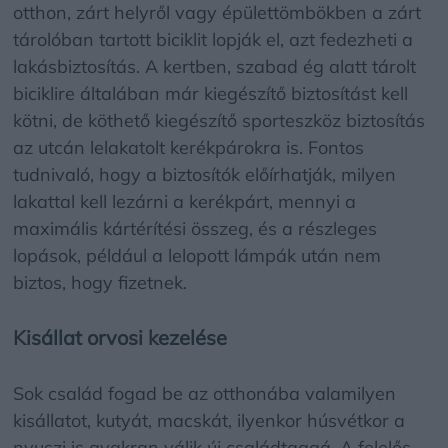
otthon, zárt helyről vagy épülettömbökben a zárt
tárolóban tartott biciklit lopják el, azt fedezheti a
lakásbiztosítás. A kertben, szabad ég alatt tárolt
biciklire általában már kiegészítő biztosítást kell
kötni, de köthető kiegészítő sporteszköz biztosítás
az utcán lelakatolt kerékpárokra is. Fontos
tudnivaló, hogy a biztosítók előírhatják, milyen
lakattal kell lezárni a kerékpárt, mennyi a
maximális kártérítési összeg, és a részleges
lopások, például a lelopott lámpák után nem
biztos, hogy fizetnek.
Kisállat orvosi kezelése
Sok család fogad be az otthonába valamilyen
kisállatot, kutyát, macskát, ilyenkor húsvétkor a
nyuszi is gyakran válik új családtaggá. A felelős