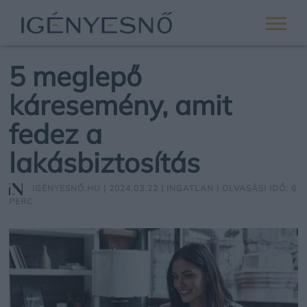
5 meglepő
káresemény, amit
fedez a
lakásbiztosítás
IGÉNYESNŐ.HU
| 2024.03.22 |
INGATLAN
| OLVASÁSI IDŐ: 6
PERC