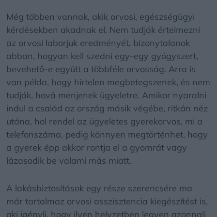
Még többen vannak, akik orvosi, egészségügyi
kérdésekben akadnak el. Nem tudják értelmezni
az orvosi laborjuk eredményét, bizonytalanok
abban, hogyan kell szedni egy-egy gyógyszert,
bevehető-e együtt a többféle orvosság. Arra is
van példa, hogy hirtelen megbetegszenek, és nem
tudják, hová menjenek ügyeletre. Amikor nyaralni
indul a család az ország másik végébe, ritkán néz
utána, hol rendel az ügyeletes gyerekorvos, mi a
telefonszáma, pedig könnyen megtörténhet, hogy
a gyerek épp akkor rontja el a gyomrát vagy
lázasodik be valami más miatt.
A lakásbiztosítások egy része szerencsére ma
már tartalmaz orvosi asszisztencia kiegészítést is,
aki igényli, hogy ilyen helyzetben legyen azonnali