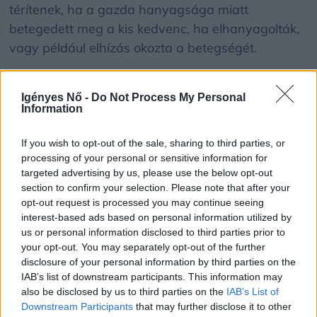
térítenek, ha a gazda hanyagsága miatt
betegedett meg a kis kedvenc, ha elhanyagolták,
vagy például elhízás okozta a betegségét.
Kisállat által okozott kár felelősségbiztosítása
Igényes Nő -
Do Not Process My Personal
Information
Nem csak a betegség miatt okozhat tetemes
If you wish to opt-out of the sale, sharing to third parties, or
kiadást egy kisállat a gazdájának, de azzal is, ha
processing of your personal or sensitive information for
másnak kárt csinál. Ha egy kutya megharap
targeted advertising by us, please use the below opt-out
valakit, akkor az illető kártérítést kérhet, de akkor
section to confirm your selection. Please note that after your
is beperelhetik a gazdát, ha kiszaladt a kutya az
opt-out request is processed you may continue seeing
interest-based ads based on personal information utilized by
útra, és balesetet okozott. Egy autóban akár több
us or personal information disclosed to third parties prior to
millió forintos kárt is okozhat egy elé ugró eb, de
your opt-out. You may separately opt-out of the further
ha egy kerékpárost dönt fel, aki megsérül, az is
disclosure of your personal information by third parties on the
IAB’s list of downstream participants. This information may
több millió forintos kártérítési igénnyel
also be disclosed by us to third parties on the
IAB’s List of
jelentkezhet a gazdájánál a kieső munkabére és
Downstream Participants
that may further disclose it to other