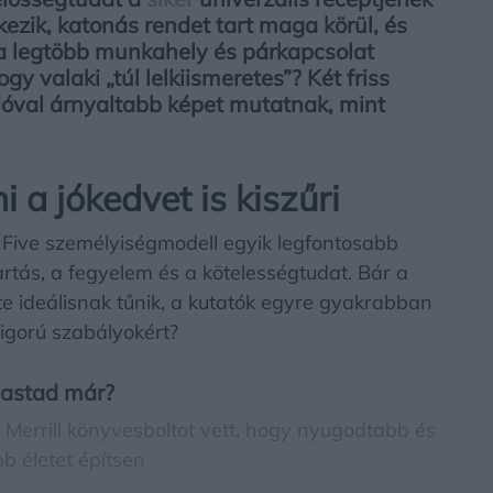
kezik, katonás rendet tart maga körül, és
, a legtöbb munkahely és párkapcsolat
gy valaki „túl lelkiismeretes”? Két friss
 jóval árnyaltabb képet mutatnak, mint
 a jókedvet is kiszűri
g Five személyiségmodell egyik legfontosabb
itartás, a fegyelem és a kötelességtudat. Bár a
ete ideálisnak tűnik, a kutatók egyre gyakrabban
szigorú szabályokért?
vastad már?
 Merrill könyvesboltot vett, hogy nyugodtabb és
b életet építsen