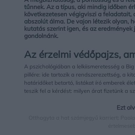
tűnnek. Az a típus, aki mindig időben ér
következetesen végigviszi a feladatait
abszolút álma. De vajon létezik olyan, ho
kutatás szerint igen, és az eredmények
gondolnánk.
Az érzelmi védőpajzs, ami
A pszichológiában a lelkiismeretesség a Bi
pillére: ide tartozik a rendszerezettség, a k
határidőket betartó, listákat író emberek él
teszik fel a kérdést: milyen árat fizetünk a 
Ezt ol
Otthagyta a hat számjegyű karriert: Paola
értelmeseb