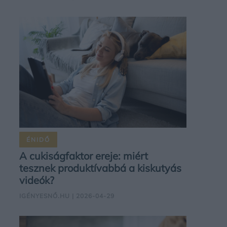
ÉNIDŐ
A cukiságfaktor ereje: miért
tesznek produktívabbá a kiskutyás
videók?
IGÉNYESNŐ.HU
| 2026-04-29