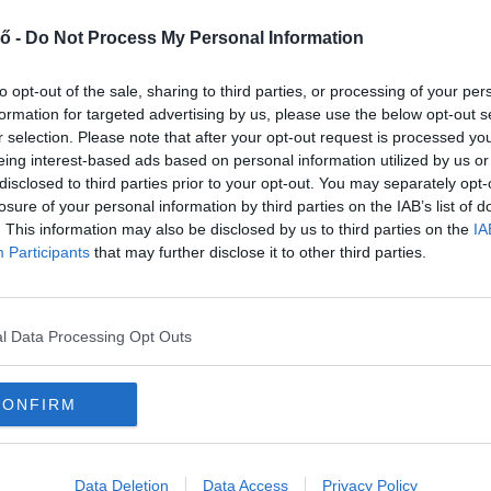
ő -
Do Not Process My Personal Information
l fényesebb oldala is. Egy másik vizsgálat azt
 megélni a flow állapotát, azt a mély elmerülést,
to opt-out of the sale, sharing to third parties, or processing of your per
 időérzékünk.
formation for targeted advertising by us, please use the below opt-out s
r selection. Please note that after your opt-out request is processed y
eing interest-based ads based on personal information utilized by us or
meretes emberek ebben kiemelkedően jók.
Ez a
disclosed to third parties prior to your opt-out. You may separately opt-
solatot az úgynevezett
autotelikus
losure of your personal information by third parties on the IAB’s list of
 motivációból, önmagáért a tevékenység öröméért
. This information may also be disclosed by us to third parties on the
IA
agyarázat végtelenül egyszerű: a flow igazi
Participants
that may further disclose it to other third parties.
tartás, vagyis pontosan a lelkiismeretes
l Data Processing Opt Outs
 ritkábban nevetnek teli szájjal egy vígjátékon, és
kba, cserébe
szinte teljesen elkerülik a kaotikus
CONFIRM
 de a képességük, hogy elmélyüljenek a
égedettséget nyújt nekik.
Data Deletion
Data Access
Privacy Policy