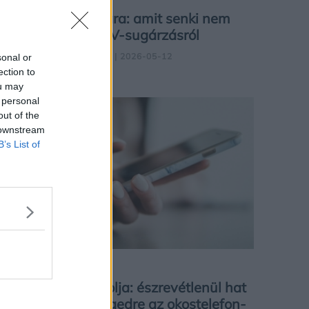
A barnaság ára: amit senki nem
mond el az UV-sugárzásról
TAJNAY DOROTTYA
| 2026-05-12
sonal or
ection to
ou may
 personal
out of the
 downstream
B’s List of
ÉLETMÓD
Kutatás igazolja: észrevétlenül hat
a személyiségedre az okostelefon-