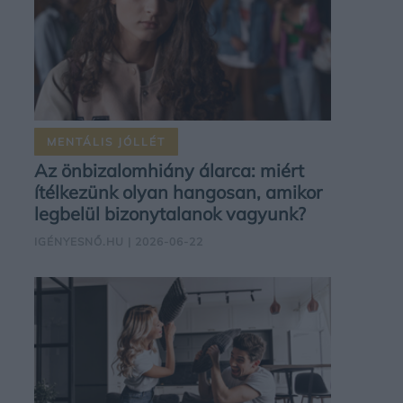
MENTÁLIS JÓLLÉT
Az önbizalomhiány álarca: miért
ítélkezünk olyan hangosan, amikor
legbelül bizonytalanok vagyunk?
IGÉNYESNŐ.HU
| 2026-06-22