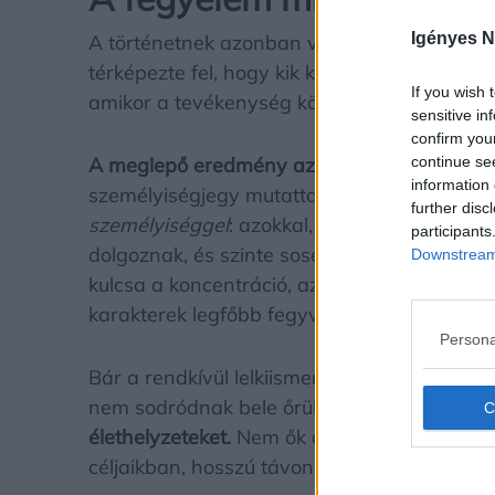
Igényes N
A történetnek azonban van egy másik, sokka
térképezte fel, hogy kik képesek a leginkább
If you wish 
amikor a tevékenység közben megszűnik az
sensitive in
confirm you
continue se
A meglepő eredmény az lett, hogy a lelkiis
information 
személyiségjegy mutatta a legerősebb kapc
further disc
személyiséggel
: azokkal, akik tiszta belső
participants
dolgoznak, és szinte sosem unatkoznak. A m
Downstream 
kulcsa a koncentráció, az önfegyelem és a ki
karakterek legfőbb fegyverei.
Persona
Bár a rendkívül lelkiismeretes emberek talán
nem sodródnak bele őrült, spontán kalando
élethelyzeteket.
Nem ők a társaság bohócai,
céljaikban, hosszú távon sokkal stabilabb el