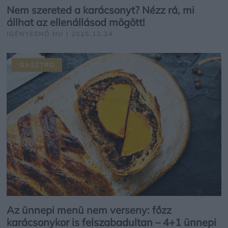
Nem szereted a karácsonyt? Nézz rá, mi
állhat az ellenállásod mögött!
IGÉNYESNŐ.HU | 2025.12.24
GASZTRO
Az ünnepi menü nem verseny: főzz
karácsonykor is felszabadultan – 4+1 ünnepi