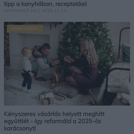
tipp a konyhában, receptekkel
IGÉNYESNŐ.HU | 2025.12.21
KARÁCSONY
Kényszeres vásárlás helyett meghitt
együttlét - így reformáld a 2025-ös
karácsonyt!