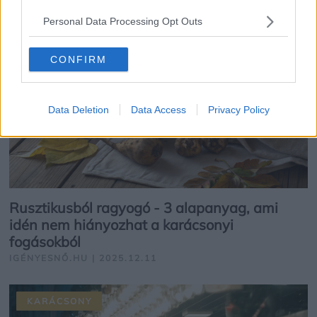
GASZTRO
Personal Data Processing Opt Outs
CONFIRM
Data Deletion
Data Access
Privacy Policy
Rusztikusból ragyogó - 3 alapanyag, ami
idén nem hiányozhat a karácsonyi
fogásokból
IGÉNYESNŐ.HU | 2025.12.11
KARÁCSONY