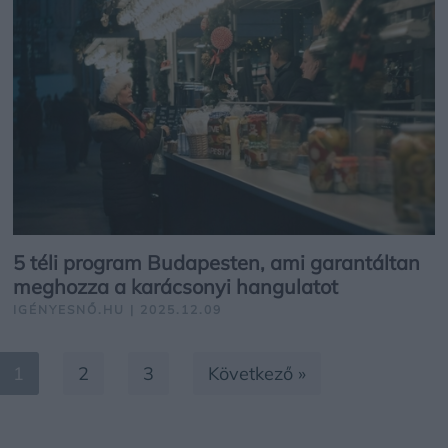
5 téli program Budapesten, ami garantáltan
meghozza a karácsonyi hangulatot
IGÉNYESNŐ.HU | 2025.12.09
1
2
3
Következő »