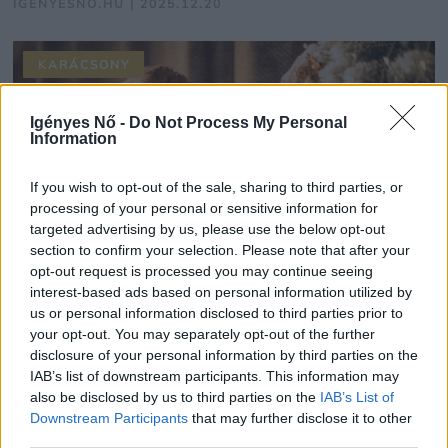
IGÉNYESNŐ.HU | 2025.12.20
KARÁCSONY
Igényes Nő -
Do Not Process My Personal
Information
If you wish to opt-out of the sale, sharing to third parties, or
processing of your personal or sensitive information for
targeted advertising by us, please use the below opt-out
section to confirm your selection. Please note that after your
opt-out request is processed you may continue seeing
interest-based ads based on personal information utilized by
us or personal information disclosed to third parties prior to
your opt-out. You may separately opt-out of the further
Első közös karácsony? Mutatjuk, hogy ne
disclosure of your personal information by third parties on the
fulladjon káoszba az ünnep!
IAB’s list of downstream participants. This information may
also be disclosed by us to third parties on the
IAB’s List of
IGÉNYESNŐ.HU | 2025.12.18
Downstream Participants
that may further disclose it to other
third parties.