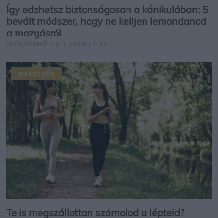
Így edzhetsz biztonságosan a kánikulában: 5
bevált módszer, hogy ne kelljen lemondanod
a mozgásról
IGÉNYESNŐ.HU | 2026.07.17
EGÉSZSÉG
Te is megszállottan számolod a lépteid?