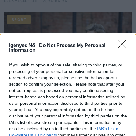
IGÉNYESNŐ.HU | 2026.06.26
SPORT
Igényes Nő -
Do Not Process My Personal
Information
If you wish to opt-out of the sale, sharing to third parties, or
processing of your personal or sensitive information for
targeted advertising by us, please use the below opt-out
section to confirm your selection. Please note that after your
opt-out request is processed you may continue seeing
interest-based ads based on personal information utilized by
us or personal information disclosed to third parties prior to
5 év súlyzós edzés után: „4 dolog, amit
your opt-out. You may separately opt-out of the further
bárcsak az elején tudtam volna a gyorsabb
disclosure of your personal information by third parties on the
eredményért!”
IAB’s list of downstream participants. This information may
IGÉNYESNŐ.HU | 2026.06.21
also be disclosed by us to third parties on the
IAB’s List of
Downstream Participants
that may further disclose it to other