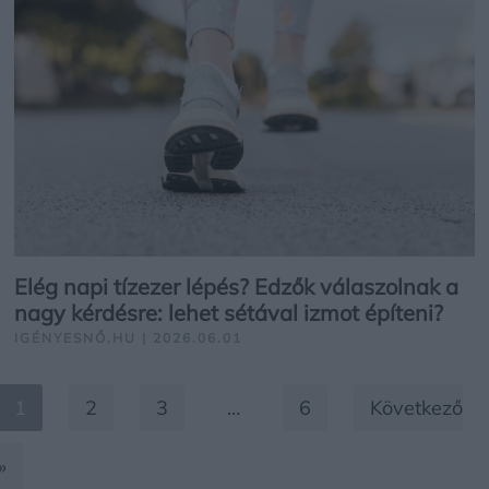
Elég napi tízezer lépés? Edzők válaszolnak a
nagy kérdésre: lehet sétával izmot építeni?
IGÉNYESNŐ.HU | 2026.06.01
1
2
3
…
6
Következő
»