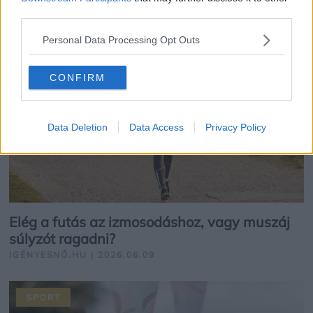
third parties.
SPORT
Personal Data Processing Opt Outs
CONFIRM
Data Deletion
Data Access
Privacy Policy
Elég a futás az izmosodáshoz, vagy muszáj
súlyzót ragadni?
IGÉNYESNŐ.HU | 2026.06.09
SPORT