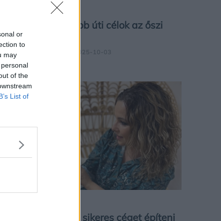
UTAZÁS
Legnépszerűbb úti célok az őszi
sonal or
szünetben
ection to
IGÉNYESNŐ.HU
| 2025-10-03
ou may
 personal
out of the
 downstream
B’s List of
ÉLETMÓD
Hogyan lehet sikeres céget építeni