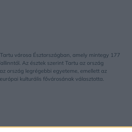
n Tartu városa Észtországban, amely mintegy 177
allinntól. Az észtek szerint Tartu az ország
ató az ország legrégebbi egyeteme, emellett az
rópai kulturális fővárosának választotta.