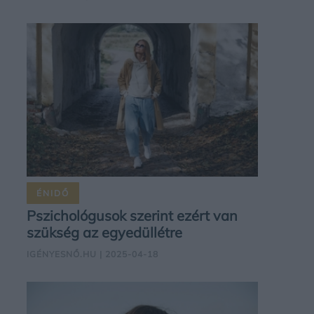
ÉNIDŐ
Pszichológusok szerint ezért van
szükség az egyedüllétre
IGÉNYESNŐ.HU
| 2025-04-18