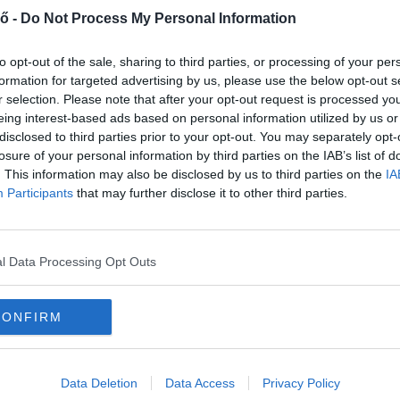
ő -
Do Not Process My Personal Information
to opt-out of the sale, sharing to third parties, or processing of your per
formation for targeted advertising by us, please use the below opt-out s
r selection. Please note that after your opt-out request is processed y
eing interest-based ads based on personal information utilized by us or
disclosed to third parties prior to your opt-out. You may separately opt-
losure of your personal information by third parties on the IAB’s list of
 állam középső részén élők láthatják az április
. This information may also be disclosed by us to third parties on the
IA
h Worth, San Antonio és Austin a legjobb
Participants
that may further disclose it to other third parties.
egtekintéséhez.
l Data Processing Opt Outs
CONFIRM
Data Deletion
Data Access
Privacy Policy