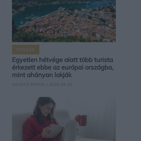
UTAZÁS
Egyetlen hétvége alatt több turista
érkezett ebbe az európai országba,
mint ahányan lakják
KOVÁCS PATRIK
| 2026-08-05