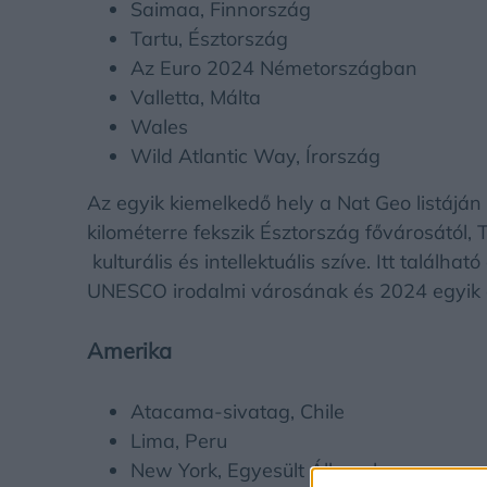
Saimaa, Finnország
Tartu, Észtország
Az Euro 2024 Németországban
Valletta, Málta
Wales
Wild Atlantic Way, Írország
Az egyik kiemelkedő hely a Nat Geo listájá
kilométerre fekszik Észtország fővárosától, T
kulturális és intellektuális szíve. Itt találh
UNESCO irodalmi városának és 2024 egyik eu
Amerika
Atacama-sivatag, Chile
Lima, Peru
New York, Egyesült Államok