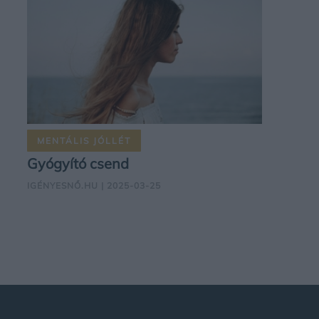
MENTÁLIS JÓLLÉT
Gyógyító csend
IGÉNYESNŐ.HU
| 2025-03-25