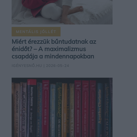
MENTÁLIS JÓLLÉT
Miért érezzük bűntudatnak az
énidőt? – A maximalizmus
csapdája a mindennapokban
IGÉNYESNŐ.HU
| 2026-05-24