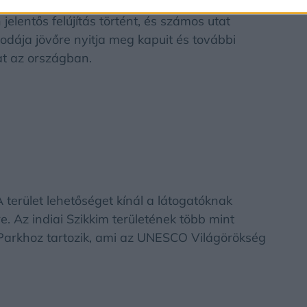
zág, amelyre 2024-ben érdemes lesz figyelni.
lentős felújítás történt, és számos utat
lodája jövőre nyitja meg kapuit és további
kat az országban.
 terület lehetőséget kínál a látogatóknak
. Az indiai Szikkim területének több mint
rkhoz tartozik, ami az UNESCO Világörökség