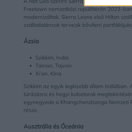
A Nat Geo szerint Sierra Leone az egyik ors
Freetown nemzetközi repülőterén 2023-ban je
modernizáltak. Sierra Leone első Hilton szál
szállodaláncok tervezik bővíteni portfólióju
Ázsia
Szikkim, India
Tainan, Tajvan
Xi’an, Kína
Szikkim az egyik legkisebb állam Indiában. A
túrázásra és hegyi kolostorok megtekintésére
egynegyede a Khangchendzonga Nemzeti Pa
része.
Ausztrália és Óceánia