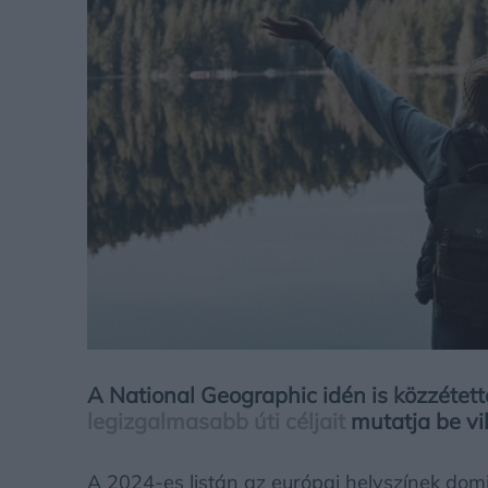
A National Geographic idén is közzétett
legizgalmasabb úti céljait
mutatja be vi
A 2024-es listán az európai helyszínek do