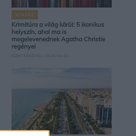
UTAZÁS
Krimitúra a világ körül: 5 ikonikus
helyszín, ahol ma is
megelevenednek Agatha Christie
regényei
IGÉNYESNŐ.HU
| 2026-04-22