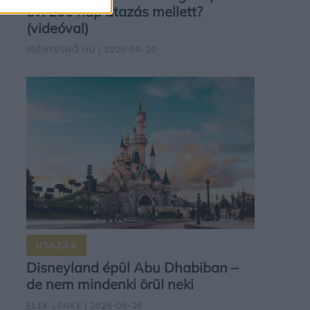
évi 200 nap utazás mellett?
(videóval)
IGÉNYESNŐ.HU
| 2025-09-20
UTAZÁS
Disneyland épül Abu Dhabiban –
de nem mindenki örül neki
ELEK LENKE
| 2025-05-26