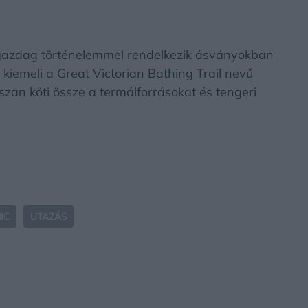
ia gazdag történelemmel rendelkezik ásványokban
 kiemeli a Great Victorian Bathing Trail nevű
zan köti össze a termálforrásokat és tengeri
IC
UTAZÁS