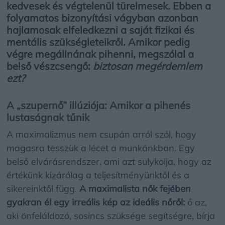
kedvesek és végtelenül türelmesek. Ebben a
folyamatos bizonyítási vágyban azonban
hajlamosak elfeledkezni a saját fizikai és
mentális szükségleteikről. Amikor pedig
végre megállnának pihenni, megszólal a
belső vészcsengő:
biztosan megérdemlem
ezt?
A „szupernő” illúziója: Amikor a pihenés
lustaságnak tűnik
A maximalizmus nem csupán arról szól, hogy
magasra tesszük a lécet a munkánkban. Egy
belső elvárásrendszer, ami azt sulykolja, hogy az
értékünk kizárólag a teljesítményünktől és a
sikereinktől függ.
A maximalista nők fejében
gyakran él egy irreális kép az ideális nőről:
ő az,
aki önfeláldozó, sosincs szüksége segítségre, bírja