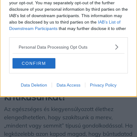
your opt-out. You may separately opt-out of the further
képed nem olyan tökéletes, mint az oktatóé?
disclosure of your personal information by third parties on the
IAB’s list of downstream participants. This information may
also be disclosed by us to third parties on the
IAB’s List of
Ha a szabadidős tevékenységeket is
Downstream Participants
that may further disclose it to other
mikromenedzseljük, és teljesítményalapon mérjük,
third parties.
az öngondoskodás újabb stresszforrássá válik.
Az
Personal Data Processing Opt Outs
igazi énidő lényege, hogy elengedjük a
végeredményt, és engedélyt adjunk magunknak a
CONFIRM
hibázásra, a játékra és a tiszta megélésre.
Hogyan írjuk felül a belső
Data Deletion
Data Access
Privacy Policy
kritikusunkat?
Az egészséges és kiegyensúlyozott élethez
elengedhetetlen, hogy szakítsunk a merev,
„mindent vagy semmit” típusú gondolkodással. Ha
legközelebb azon kapod magad, hogy bűntudatod