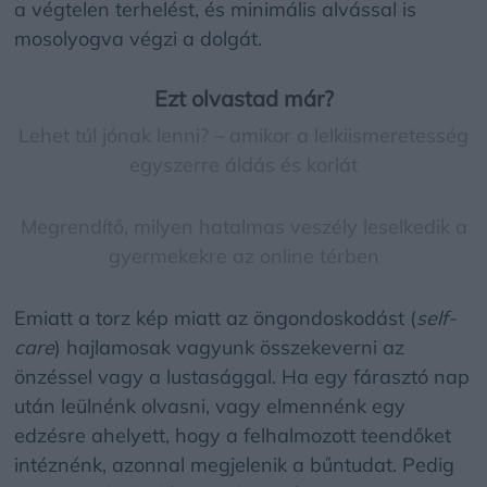
a végtelen terhelést, és minimális alvással is
mosolyogva végzi a dolgát.
Ezt olvastad már?
Lehet túl jónak lenni? – amikor a lelkiismeretesség
egyszerre áldás és korlát
Megrendítő, milyen hatalmas veszély leselkedik a
gyermekekre az online térben
Emiatt a torz kép miatt az öngondoskodást (
self-
care
) hajlamosak vagyunk összekeverni az
önzéssel vagy a lustasággal. Ha egy fárasztó nap
után leülnénk olvasni, vagy elmennénk egy
edzésre ahelyett, hogy a felhalmozott teendőket
intéznénk, azonnal megjelenik a bűntudat. Pedig