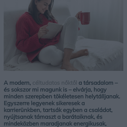
A modern,
céltudatos nőktől
a társadalom –
és sokszor mi magunk is – elvárja, hogy
minden szerepben tökéletesen helytálljanak.
Egyszerre legyenek sikeresek a
karrierünkben, tartsák egyben a családot,
nyújtsanak támaszt a barátaiknak, és
mindeközben maradjanak energikusak,