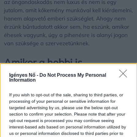
az öngondoskodás nem luxus és nem is egy
jutalom, amit kőkemény munkával kell kiérdemelni,
hanem alapvető emberi szükséglet. Ahogy nem
érzünk bűntudatott akkor sem, ha eszünk, amikor
éhesek vagyunk, úgy a pihenésre is alanyi jogon
van szüksége a szervezetünknek.
Amikor a hobbi is
versenyfutássá válik
Igényes Nő -
Do Not Process My Personal
Information
A maximalizmus egy másik rejtett csapdája, hogy
képes teljesen kiszárítani az örömöt azokból a
If you wish to opt-out of the sale, sharing to third parties, or
processing of your personal or sensitive information for
tevékenységekből, amelyek pont a kikapcsolódást
targeted advertising by us, please use the below opt-out
szolgálnák. Ismerős a helyzet, amikor beiratkozol
section to confirm your selection. Please note that after your
egy jóga- vagy festőtanfolyamra, és ahelyett,
opt-out request is processed you may continue seeing
hogy átadnád magad az élménynek, azon
interest-based ads based on personal information utilized by
us or personal information disclosed to third parties prior to
stresszelsz, hogy a te mozdulataid vagy a te