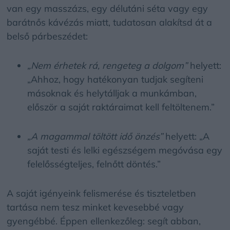
van egy masszázs, egy délutáni séta vagy egy
barátnős kávézás miatt, tudatosan alakítsd át a
belső párbeszédet:
„Nem érhetek rá, rengeteg a dolgom”
helyett:
„Ahhoz, hogy hatékonyan tudjak segíteni
másoknak és helytálljak a munkámban,
először a saját raktáraimat kell feltöltenem.”
„A magammal töltött idő önzés”
helyett: „A
saját testi és lelki egészségem megóvása egy
felelősségteljes, felnőtt döntés.”
A saját igényeink felismerése és tiszteletben
tartása nem tesz minket kevesebbé vagy
gyengébbé. Éppen ellenkezőleg: segít abban,