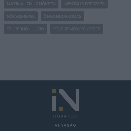
MAXIMALIZMUS NŐKBEN
MENTÁLIS EGÉSZSÉG
NŐI SZEREPEK
ÖNGONDOSKODÁS
SZUPERNŐ ILLÚZIÓ
TELJESÍTMÉNYKÉNYSZER
ROVATOK
ANYASÁG