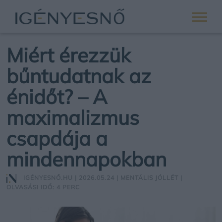
Miért érezzük
bűntudatnak az
énidőt? – A
maximalizmus
csapdája a
mindennapokban
IGÉNYESNŐ.HU
| 2026.05.24 |
MENTÁLIS JÓLLÉT
|
OLVASÁSI IDŐ: 4 PERC