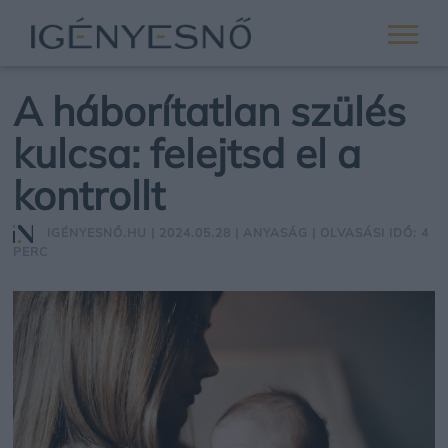
A háborítatlan szülés
kulcsa: felejtsd el a
kontrollt
IGÉNYESNŐ.HU
| 2024.05.28 |
ANYASÁG
| OLVASÁSI IDŐ: 4
PERC