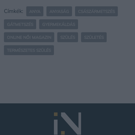
Címkék:
ANYA
ANYASÁG
CSÁSZÁRMETSZÉS
GÁTMETSZÉS
GYERMEKÁLDÁS
ONLINE NŐI MAGAZIN
SZÜLÉS
SZÜLETÉS
TERMÉSZETES SZÜLÉS