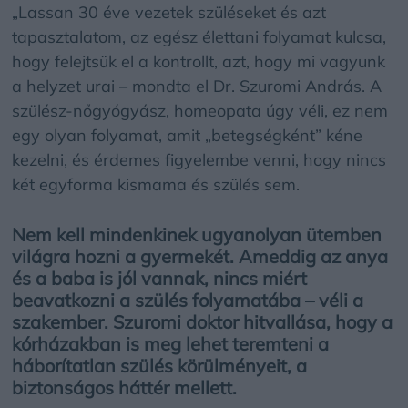
„Lassan 30 éve vezetek szüléseket és azt
tapasztalatom, az egész élettani folyamat kulcsa,
hogy felejtsük el a kontrollt, azt, hogy mi vagyunk
a helyzet urai – mondta el Dr. Szuromi András. A
szülész-nőgyógyász, homeopata úgy véli, ez nem
egy olyan folyamat, amit „betegségként” kéne
kezelni, és érdemes figyelembe venni, hogy nincs
két egyforma kismama és szülés sem.
Nem kell mindenkinek ugyanolyan ütemben
világra hozni a gyermekét. Ameddig az anya
és a baba is jól vannak, nincs miért
beavatkozni a szülés folyamatába – véli a
szakember. Szuromi doktor hitvallása, hogy a
kórházakban is meg lehet teremteni a
háborítatlan szülés körülményeit, a
biztonságos háttér mellett.