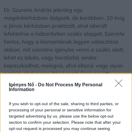
Dr. Szuromi András jelenleg egy
magánkórházban dolgozik, de korábban, 10 évig
a János kórházban praktizált, ahol sikerült
lefektetnie a háborítatlan szülés alapjait. Szerinte
fontos, hogy a kismamának legyen választása
abban, mit szeretne igénybe venni a szülés alatt,
lehet ez labda, vagy bordásfal, amibe
kapaszkodhat, melegvíz, ahol ellazul, vagy olyan
pozíció, ahol a gravitáció segít. Ezek együtt
támogatják a kismamát és a magzatot abban,
Igényes Nő -
Do Not Process My Personal
hogy beavatkozás-mentesen történjen a szülés.
Information
Ha hagyjuk, hogy a baba feje fokozatosan
If you wish to opt-out of the sale, sharing to third parties, or
szülessen meg, akkor legtöbbször gátmetszésre
processing of your personal or sensitive information for
sincs szükség.
targeted advertising by us, please use the below opt-out
section to confirm your selection. Please note that after your
opt-out request is processed you may continue seeing
„Nem tudom megmondani, utoljára mikor