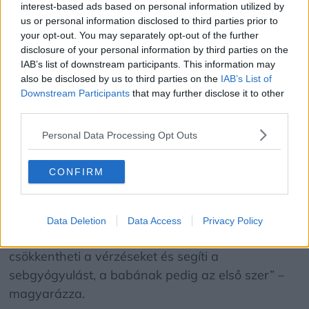
interest-based ads based on personal information utilized by
végeztem gátmetszést, az oxitocin pedig az első
us or personal information disclosed to third parties prior to
számú közellenségem. Egyre több tanulmány
your opt-out. You may separately opt-out of the further
születik arról, hogy az oxitocinnal nem nyerünk
disclosure of your personal information by third parties on the
IAB’s list of downstream participants. This information may
semmit” – jegyezte meg a szakember. „Én a
also be disclosed by us to third parties on the
IAB’s List of
szülés természetes támogatására a homeopátiát
Downstream Participants
that may further disclose it to other
is szoktam alkalmazni. A vajúdás időszakában
third parties.
például növényekből készült szereket adok,
Personal Data Processing Opt Outs
pulsatilla (kökörcsin) alapanyagút, ha a kismama
túlzottan izgul és meg akar felelni, ezért nem
CONFIRM
halad a szülés, illetve cimicifugából készült szert
közepes (30 CH) potenciában, hogy könnyebben
menjen a tágulás. A hegyi árnika azaz arnica
Data Deletion
Data Access
Privacy Policy
montana alapanyagból készült szer pedig
csökkentheti a vérzéseket és segíti a
sebgyógyulást, a babának pedig az első szer” –
magyarázza.