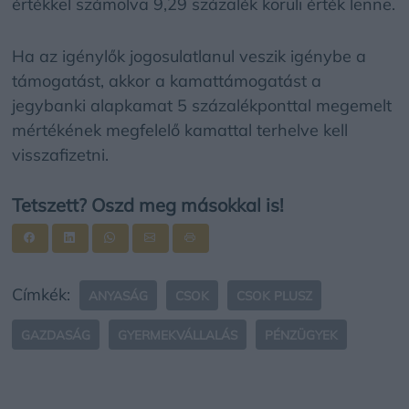
értékkel számolva 9,29 százalék körüli érték lenne.
Ha az igénylők jogosulatlanul veszik igénybe a
támogatást, akkor a kamattámogatást a
jegybanki alapkamat 5 százalékponttal megemelt
mértékének megfelelő kamattal terhelve kell
visszafizetni.
Tetszett? Oszd meg másokkal is!
Címkék:
ANYASÁG
CSOK
CSOK PLUSZ
GAZDASÁG
GYERMEKVÁLLALÁS
PÉNZÜGYEK