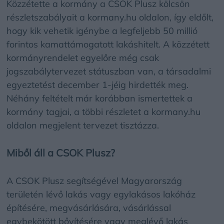
Közzétette a kormány a CSOK Plusz kölcsön
részletszabályait a kormany.hu oldalon, így eldőlt,
hogy kik vehetik igénybe a legfeljebb 50 millió
forintos kamattámogatott lakáshitelt. A közzétett
kormányrendelet egyelőre még csak
jogszabálytervezet státuszban van, a társadalmi
egyeztetést december 1-jéig hirdették meg.
Néhány feltételt már korábban ismertettek a
kormány tagjai, a többi részletet a kormany.hu
oldalon megjelent tervezet tisztázza.
Miből áll a CSOK Plusz?
A CSOK Plusz segítségével Magyarország
területén lévő lakás vagy egylakásos lakóház
építésére, megvásárlására, vásárlással
egybekötött bővítésére vagy meglévő lakás