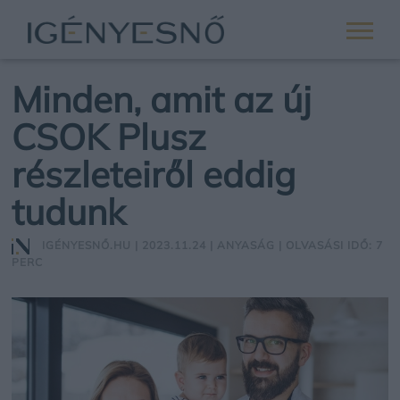
Minden, amit az új
CSOK Plusz
részleteiről eddig
tudunk
IGÉNYESNŐ.HU
| 2023.11.24 |
ANYASÁG
| OLVASÁSI IDŐ: 7
PERC