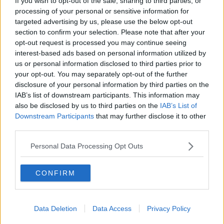
Hátrányban a régi CSOK-osok
If you wish to opt-out of the sale, sharing to third parties, or
processing of your personal or sensitive information for
targeted advertising by us, please use the below opt-out
Nem vehetik igénybe a CSOK Pluszt azok a párok,
section to confirm your selection. Please note that after your
akiket az igénylést megelőzően 3 éven belül
opt-out request is processed you may continue seeing
interest-based ads based on personal information utilized by
valamely támogatás visszafizetésére köteleztek.
us or personal information disclosed to third parties prior to
Szintén kizáró ok, ha valaki az igénylés
your opt-out. You may separately opt-out of the further
pillanatában más állami kamattámogatással
disclosure of your personal information by third parties on the
IAB’s list of downstream participants. This information may
felvett lakáshitelt (CSOK, falusi CSOK) törleszt.
also be disclosed by us to third parties on the
IAB’s List of
Számukra csak akkor lesz elérhető a CSOK Plusz,
Downstream Participants
that may further disclose it to other
ha a korábbi kölcsön kamattámogatását
third parties.
visszafizetik és piaci alapon törlesztik tovább a
Personal Data Processing Opt Outs
hitelt.
CONFIRM
Aki korábban kölcsönt nem, csak vissza nem
térítendő támogatást vett igénybe, felveheti a
CSOK Pluszt, feltéve, ha a korábbi
Data Deletion
Data Access
Privacy Policy
gyermekvállalás teljesült, vagy ha nem teljesült,