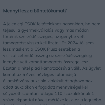
Mennyi lesz a büntetőkamat?
A jelenlegi CSOK feltételekhez hasonlóan, ha nem
teljesül a gyermekvállalás vagy más módon
történik szerződésszegés, az igénybe vett
támogatást vissza kell fizetni. Ez 2024-től sem
lesz másként, a CSOK Plusz esetében a
visszafizetendő összeg az szerződésszegésig
igénybe vett kamattámogatás összege lesz.
Ezután a hitel piaci kamatozásúvá válik. Az ügyleti
kamat az 5 éves névleges futamidejű
államkötvény aukcióin kialakult átlaghozamok
adott aukciókon elfogadott mennyiségekkel
súlyozott számtani átlaga 110 százalékának 1
százalékponttal növelt mértéke lesz, ez a legutóbb