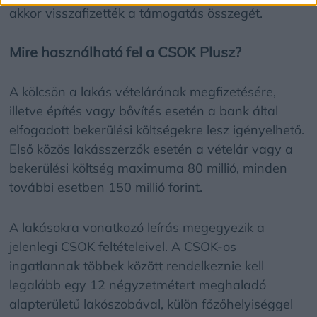
akkor visszafizették a támogatás összegét.
Mire használható fel a CSOK Plusz?
A kölcsön a lakás vételárának megfizetésére,
illetve építés vagy bővítés esetén a bank által
elfogadott bekerülési költségekre lesz igényelhető.
Első közös lakásszerzők esetén a vételár vagy a
bekerülési költség maximuma 80 millió, minden
további esetben 150 millió forint.
A lakásokra vonatkozó leírás megegyezik a
jelenlegi CSOK feltételeivel. A CSOK-os
ingatlannak többek között rendelkeznie kell
legalább egy 12 négyzetmétert meghaladó
alapterületű lakószobával, külön főzőhelyiséggel