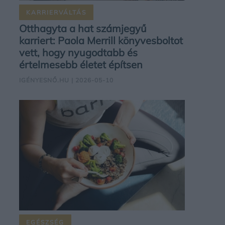
KARRIERVÁLTÁS
Otthagyta a hat számjegyű
karriert: Paola Merrill könyvesboltot
vett, hogy nyugodtabb és
értelmesebb életet építsen
IGÉNYESNŐ.HU
| 2026-05-10
EGÉSZSÉG