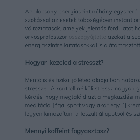
Az alacsony energiaszint néhány egyszerű
szokással az esetek többségében instant or
változtatások, amelyek jelentős fordulatot 
orvosprofesszor
összegyűjtötte
azokat a szo
energiaszintre kutatásokkal is alátámasztott
Hogyan kezeled a stresszt?
Mentális és fizikai jólléted alapjaiban hat
stresszel. A kontroll nélküli stressz nagyon 
kérdés, hogy megtaláld azt a megküzdési m
meditáció, jóga, sport vagy akár egy új kreat
legyen kimozdítani a feszült állapotból és sz
Mennyi koffeint fogyasztasz?