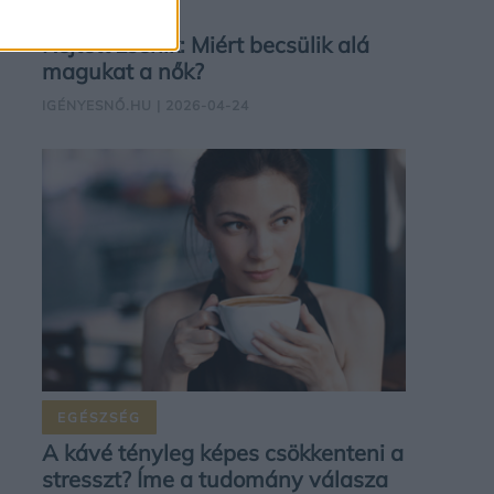
SELFLOVE
Rejtett zsenik: Miért becsülik alá
magukat a nők?
IGÉNYESNŐ.HU
| 2026-04-24
EGÉSZSÉG
A kávé tényleg képes csökkenteni a
stresszt? Íme a tudomány válasza