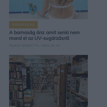
BŐRÁPOLÁS
A barnaság ára: amit senki nem
mond el az UV-sugárzásról
TAJNAY DOROTTYA
| 2026-05-12