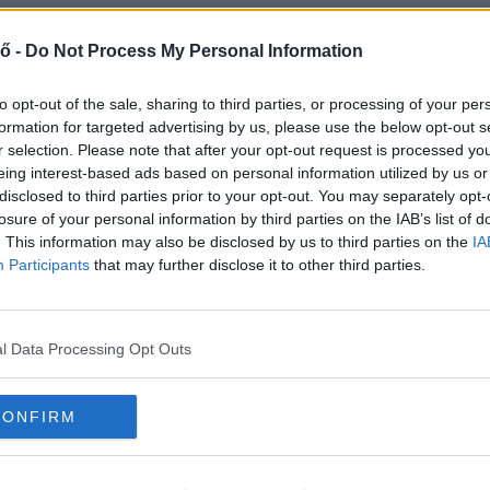
okba – még ha csak kis mennyiségűt is. A
ő -
Do Not Process My Personal Information
testmozgás elengedhetetlen az energiaszint
súlyokat emelni vagy naponta kilométereket futni
to opt-out of the sale, sharing to third parties, or processing of your per
formation for targeted advertising by us, please use the below opt-out s
ló előnyeit. Az alacsony intenzitású mozgás,
r selection. Please note that after your opt-out request is processed y
 és a hormonszinteket, ami instant energialöketet
eing interest-based ads based on personal information utilized by us or
disclosed to third parties prior to your opt-out. You may separately opt-
losure of your personal information by third parties on the IAB’s list of
. This information may also be disclosed by us to third parties on the
IA
Participants
that may further disclose it to other third parties.
áradás. A vörösvérsejtek oxigént szállítanak.
t a teljes oxigénszállítási kapacitást lehetővé
l Data Processing Opt Outs
ösvérsejt zsugorodik, és ez csökkenti a sejt teljes
et fáradtság, ingerlékenység és nyugtalanság
CONFIRM
minden nap elegendő vizet iszol.