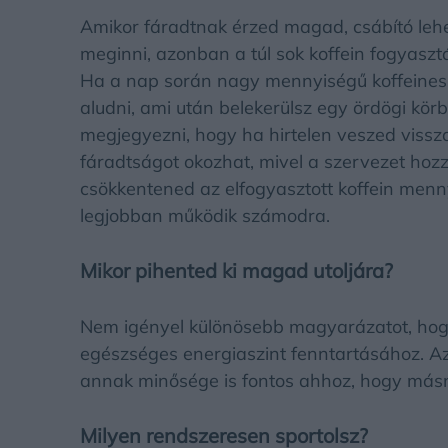
Amikor fáradtnak érzed magad, csábító le
meginni, azonban a túl sok koffein fogyaszt
Ha a nap során nagy mennyiségű koffeines it
aludni, ami után belekerülsz egy ördögi kör
megjegyezni, hogy ha hirtelen veszed vissza
fáradtságot okozhat, mivel a szervezet hoz
csökkentened az elfogyasztott koffein menny
legjobban működik számodra.
Mikor pihented ki magad utoljára?
Nem igényel különösebb magyarázatot, hog
egészséges energiaszint fenntartásához. Az
annak minősége is fontos ahhoz, hogy másn
Milyen rendszeresen sportolsz?