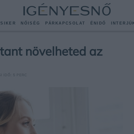
SIKER
NŐISÉG
PÁRKAPCSOLAT
ÉNIDŐ
INTERJÚ
stant növelheted az
I IDŐ: 5 PERC