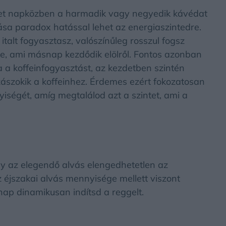
het napközben a harmadik vagy negyedik kávédat
ása paradox hatással lehet az energiaszintedre.
alt fogyasztasz, valószínűleg rosszul fogsz
be, ami másnap kezdődik elölről. Fontos azonban
 a koffeinfogyasztást, az kezdetben szintén
zászokik a koffeinhez. Érdemes ezért fokozatosan
iségét, amíg megtalálod azt a szintet, ami a
y az elegendő alvás elengedhetetlen az
 éjszakai alvás mennyisége mellett viszont
ap dinamikusan indítsd a reggelt.