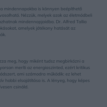
, a mindennapokba is könnyen beépíthető
vosolható. Nézzük, melyek azok az életmódbeli
hozhatnak mindennapjaidba. Dr. Alfred Tallia
kásokat, amelyek jótékony hatását az
ák.
ározza meg, hogy miként tudsz megbirkózni a
gyorsan meríti az energiaszinted, ezért kritikus
ódszert, ami számodra működik: ez lehet
ív hobbi elsajátítása is. A lényeg, hogy képes
ívesen csináld.