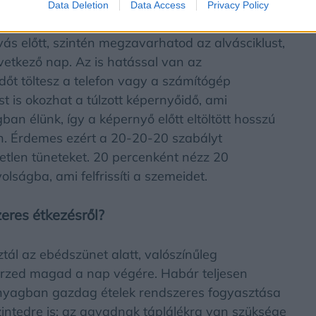
Data Deletion
Data Access
Privacy Policy
lvás előtt, szintén megzavarhatod az alvásciklust,
övetkező nap. Az is hatással van az
őt töltesz a telefon vagy a számítógép
st is okozhat a túlzott képernyőidő, ami
gban élünk, így a képernyő előtt eltöltött hosszú
n. Érdemes ezért a 20-20-20 szabályt
metlen tüneteket. 20 percenként nézz 20
lságba, ami felfrissíti a szemeidet.
eres étkezésről?
tál az ebédszünet alatt, valószínűleg
érzed magad a nap végére. Habár teljesen
anyagban gazdag ételek rendszeres fogyasztása
zintedre is: az agyadnak táplálékra van szüksége