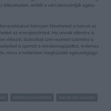
 étkezéseket, amitől a vércukorszintjük egész
bevezetésével könnyen felveheted a harcot az
heted az energiaszinted. Ha annak ellenére is
en étkezel, biztosítod szervezeted számára a
beépíted a sportot a mindennapjaidba, érdemes
óla, nincs a héttérben meghúzódó egészségügyi
SÁG
KRÓNIKUS FÁRADTSÁG
ONLINE NŐI MAGAZIN