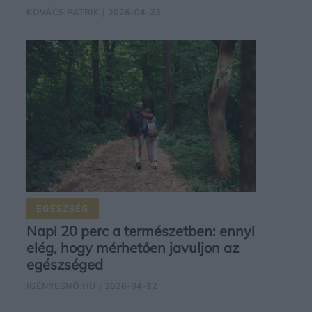
KOVÁCS PATRIK
| 2026-04-23
EGÉSZSÉG
Napi 20 perc a természetben: ennyi
elég, hogy mérhetően javuljon az
egészséged
IGÉNYESNŐ.HU
| 2026-04-12