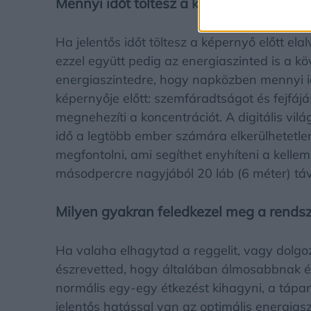
Mennyi időt töltesz a képernyő előtt?
Ha jelentős időt töltesz a képernyő előtt ela
ezzel együtt pedig az energiaszinted is a k
energiaszintedre, hogy napközben mennyi id
képernyője előtt: szemfáradtságot és fejfájá
megnehezíti a koncentrációt. A digitális vilá
idő a legtöbb ember számára elkerülhetetle
megfontolni, ami segíthet enyhíteni a kelle
másodpercre nagyjából 20 láb (6 méter) távo
Milyen gyakran feledkezel meg a rendsz
Ha valaha elhagytad a reggelit, vagy dolgoz
észrevetted, hogy általában álmosabbnak 
normális egy-egy étkezést kihagyni, a táp
jelentős hatással van az optimális energias