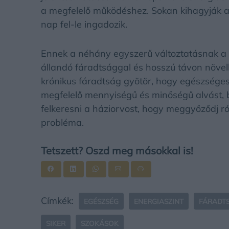
a megfelelő működéshez. Sokan kihagyják az
nap fel-le ingadozik.
Ennek a néhány egyszerű változtatásnak a 
állandó fáradtsággal és hosszú távon növel
krónikus fáradtság gyötör, hogy egészséges
megfelelő mennyiségű és minőségű alvást, 
felkeresni a háziorvost, hogy meggyőződj r
probléma.
Tetszett? Oszd meg másokkal is!
Címkék:
EGÉSZSÉG
ENERGIASZINT
FÁRADT
SIKER
SZOKÁSOK