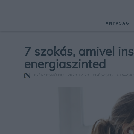
ANYASÁG
7 szokás, amivel in
energiaszinted
IGÉNYESNŐ.HU
| 2023.12.23 |
EGÉSZSÉG
| OLVASÁS