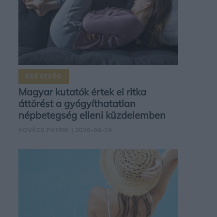
EGÉSZSÉG
Magyar kutatók értek el ritka
áttörést a gyógyíthatatlan
népbetegség elleni küzdelemben
KOVÁCS PATRIK
| 2026-06-24