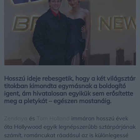
Hosszú ideje rebesgetik, hogy a két világsztár
titokban kimondta egymásnak a boldogító
igent, ám hivatalosan egyikük sem erősítette
meg a pletykát – egészen mostanáig.
Zendaya
és
Tom Holland
immáron hosszú évek
óta Hollywood egyik legnépszerűbb sztárpárjának
számít, románcukat ráadásul az is különlegessé