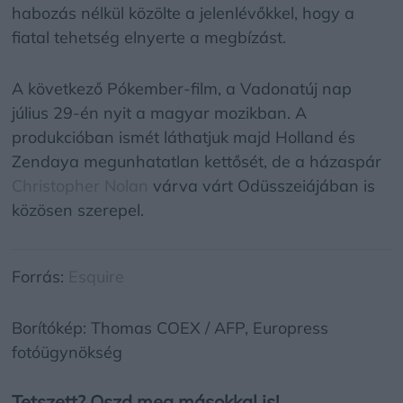
habozás nélkül közölte a jelenlévőkkel, hogy a
fiatal tehetség elnyerte a megbízást.
A következő Pókember-film, a Vadonatúj nap
július 29-én nyit a magyar mozikban. A
produkcióban ismét láthatjuk majd Holland és
Zendaya megunhatatlan kettősét, de a házaspár
Christopher Nolan
várva várt Odüsszeiájában is
közösen szerepel.
Forrás:
Esquire
Borítókép: Thomas COEX / AFP, Europress
fotóügynökség
Tetszett? Oszd meg másokkal is!