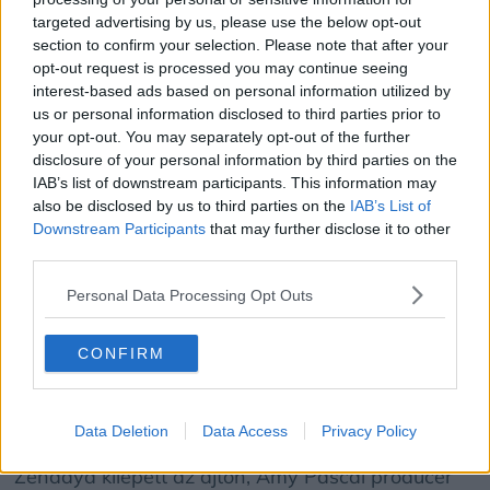
Megérkezett az FX „A mackó” utolsó évadának
targeted advertising by us, please use the below opt-out
várva várt előzetese
section to confirm your selection. Please note that after your
opt-out request is processed you may continue seeing
interest-based ads based on personal information utilized by
us or personal information disclosed to third parties prior to
Zendaya és Tom Holland először 2016-ban, a
your opt-out. You may separately opt-out of the further
Pókember: Hazatérés munkálatai során
disclosure of your personal information by third parties on the
találkozott egymással, majd később a hálószövő
IAB’s list of downstream participants. This information may
kalandjait elbeszélő trilógia másik két darabjában
also be disclosed by us to third parties on the
IAB’s List of
Downstream Participants
that may further disclose it to other
(Pókember: Idegenben, Pókember: Nincs hazaút)
third parties.
is együtt dolgoztak.
Personal Data Processing Opt Outs
Holland egyébként nemrég azt is felidézte, hogy a
CONFIRM
felesége gyakorlatilag azonnal megkapta Michelle
Jones-Watson szerepét a Marvel legelső, tíz évvel
ezelőtt forgatott Pókember-mozijában. A színész
Data Deletion
Data Access
Privacy Policy
elárulta: amikor a meghallgatást követően
Zendaya kilépett az ajtón, Amy Pascal producer