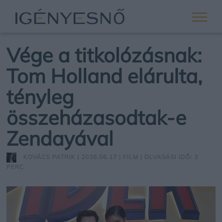
Vége a titkolózásnak:
Tom Holland elárulta,
tényleg
összeházasodtak-e
Zendayával
KOVÁCS PATRIK
| 2026.06.17 |
FILM
| OLVASÁSI IDŐ: 3
PERC