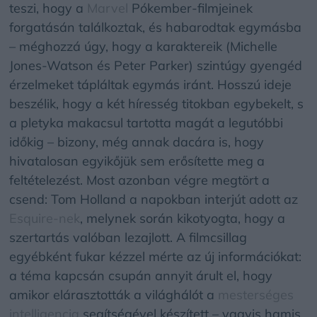
teszi, hogy a
Marvel
Pókember-filmjeinek
forgatásán találkoztak, és habarodtak egymásba
– méghozzá úgy, hogy a karaktereik (Michelle
Jones-Watson és Peter Parker) szintúgy gyengéd
érzelmeket tápláltak egymás iránt. Hosszú ideje
beszélik, hogy a két híresség titokban egybekelt, s
a pletyka makacsul tartotta magát a legutóbbi
időkig – bizony, még annak dacára is, hogy
hivatalosan egyikőjük sem erősítette meg a
feltételezést. Most azonban végre megtört a
csend: Tom Holland a napokban interjút adott az
Esquire-nek
, melynek során kikotyogta, hogy a
szertartás valóban lezajlott. A filmcsillag
egyébként fukar kézzel mérte az új információkat:
a téma kapcsán csupán annyit árult el, hogy
amikor elárasztották a világhálót a
mesterséges
intelligencia
segítségével készített – vagyis hamis