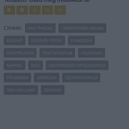
Címkék:
AMY PASCAL
CHRISTOPHER NOLAN
ESKÜVŐ
ESKÜVŐI FOTÓK
FILMSZTÁR
FILMTRILÓGIA
FOLYTATÁSFILM
HÁZASSÁG
MARVEL
MCU
MESTERSÉGES INTELLIGENCIA
PÓKEMBER
SZERELEM
SZUPERHŐSFILM
TOM HOLLAND
ZENDAYA