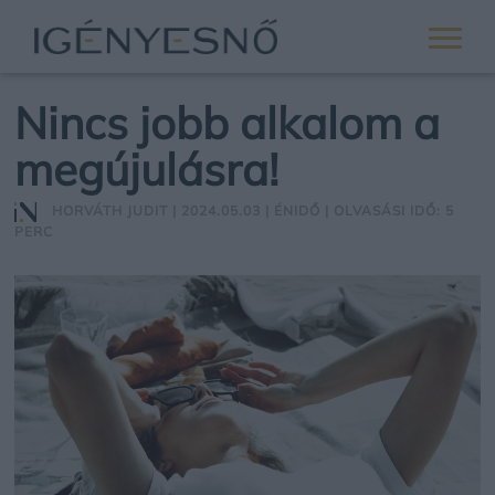
Nincs jobb alkalom a
megújulásra!
HORVÁTH JUDIT
| 2024.05.03 |
ÉNIDŐ
| OLVASÁSI IDŐ: 5
PERC