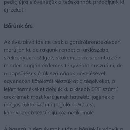
pedig újra elővehetjük a teáskannát, próbáljunk ki
új ízeket!
Bőrünk őre
Az évszakváltás ne csak a gardróbrendezésben
merüljön ki, de rakjunk rendet a fürdőszoba
szekrényben is! Igaz, szakemberek szerint az év
minden napján érdemes fényvédőt használni, de
a napsütéses órák számának növelésével
egyenesen kötelező! Nézzük át a tégelyeket, a
lejárt termékeket dobjuk ki, a kisebb SPF számú
arckrémek most kerüljenek hátrébb, jöjjenek a
magas faktorszámú (legalább 50-es),
könnyedebb textúrájú kozmetikumok!
A hosszú, hideg évszak után a bőrünk is vágyik a