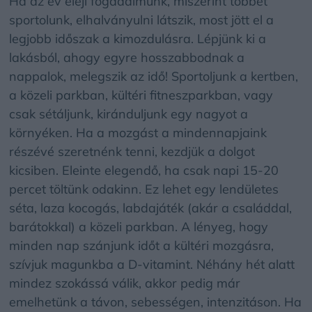
Ha az év eleji fogadalmunk, miszerint többet
sportolunk, elhalványulni látszik, most jött el a
legjobb időszak a kimozdulásra. Lépjünk ki a
lakásból, ahogy egyre hosszabbodnak a
nappalok, melegszik az idő! Sportoljunk a kertben,
a közeli parkban, kültéri fitneszparkban, vagy
csak sétáljunk, kiránduljunk egy nagyot a
környéken. Ha a mozgást a mindennapjaink
részévé szeretnénk tenni, kezdjük a dolgot
kicsiben. Eleinte elegendő, ha csak napi 15-20
percet töltünk odakinn. Ez lehet egy lendületes
séta, laza kocogás, labdajáték (akár a családdal,
barátokkal) a közeli parkban. A lényeg, hogy
minden nap szánjunk időt a kültéri mozgásra,
szívjuk magunkba a D-vitamint. Néhány hét alatt
mindez szokássá válik, akkor pedig már
emelhetünk a távon, sebességen, intenzitáson. Ha