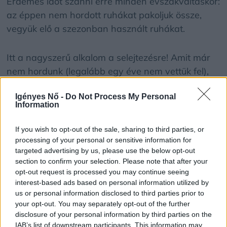
Érdemes időt szánni erre minden évszakváltáskor:
az éppen nem hordott ruhákat pakoljuk össze,
vegyük elő a szezonban használt ruhákat.
Itt a nagyszerű alkalom a selejtezésre! Amit már
nem hordunk (legalább egy éve nem vettük fel),
mert tönkrement, az mehet ruhagyűjtőbe, amit
Igényes Nő -
Do Not Process My Personal
azonban csak meguntunk, ám semmi baja nincs,
Information
azt se tároljuk, adjuk tovább! Pénzt csinálhatunk
belőle online vagy valamelyik gardróbvásáron,
If you wish to opt-out of the sale, sharing to third parties, or
elcserélhetjük, – ajándékozhatjuk ismerősi körben,
processing of your personal or sensitive information for
targeted advertising by us, please use the below opt-out
de jótékony célra is fordíthatjuk.
section to confirm your selection. Please note that after your
opt-out request is processed you may continue seeing
Könnyedség a tányéron
interest-based ads based on personal information utilized by
us or personal information disclosed to third parties prior to
your opt-out. You may separately opt-out of the further
Itt az ideje a piacozásnak: ahogy telnek a hetek,
disclosure of your personal information by third parties on the
egyre több finomság jelenik meg a polcokon!
IAB’s list of downstream participants. This information may