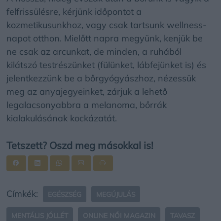
felfrissülésre, kérjünk időpontot a
kozmetikusunkhoz, vagy csak tartsunk wellness-
napot otthon. Mielőtt napra megyünk, kenjük be
ne csak az arcunkat, de minden, a ruhából
kilátszó testrészünket (fülünket, lábfejünket is) és
jelentkezzünk be a bőrgyógyászhoz, nézessük
meg az anyajegyeinket, zárjuk a lehető
legalacsonyabbra a melanoma, bőrrák
kialakulásának kockázatát.
Tetszett? Oszd meg másokkal is!
Címkék:
EGÉSZSÉG
MEGÚJULÁS
MENTÁLIS JÓLLÉT
ONLINE NŐI MAGAZIN
TAVASZ