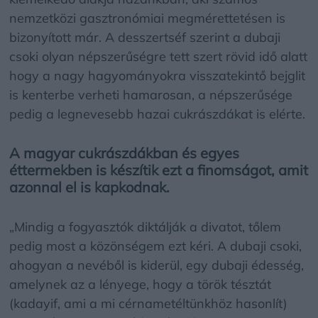
nemzetközi gasztronómiai megmérettetésen is
bizonyított már. A desszertséf szerint a dubaji
csoki olyan népszerűségre tett szert rövid idő alatt
hogy a nagy hagyományokra visszatekintő bejglit
is kenterbe verheti hamarosan, a népszerűsége
pedig a legnevesebb hazai cukrászdákat is elérte.
A magyar cukrászdákban és egyes
éttermekben is készítik ezt a finomságot, amit
azonnal el is kapkodnak.
„Mindig a fogyasztók diktálják a divatot, tőlem
pedig most a közönségem ezt kéri. A dubaji csoki,
ahogyan a nevéből is kiderül, egy dubaji édesség,
amelynek az a lényege, hogy a török tésztát
(kadayif, ami a mi cérnametéltünkhöz hasonlít)