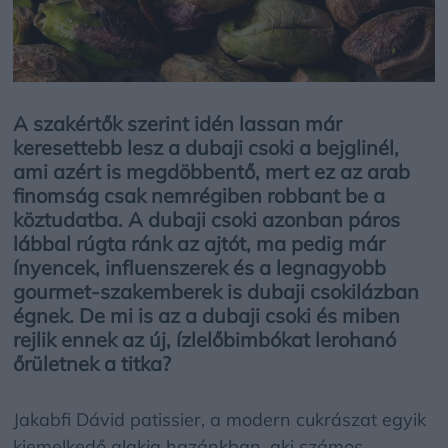
A szakértők szerint idén lassan már
keresettebb lesz a dubaji csoki a bejglinél,
ami azért is megdöbbentő, mert ez az arab
finomság csak nemrégiben robbant be a
köztudatba. A dubaji csoki azonban páros
lábbal rúgta ránk az ajtót, ma pedig már
ínyencek, influenszerek és a legnagyobb
gourmet-szakemberek is dubaji csokilázban
égnek. De mi is az a dubaji csoki és miben
rejlik ennek az új, ízlelőbimbókat lerohanó
őrületnek a titka?
Jakabfi Dávid patissier, a modern cukrászat egyik
kiemelkedő alakja hazánkban, aki számos