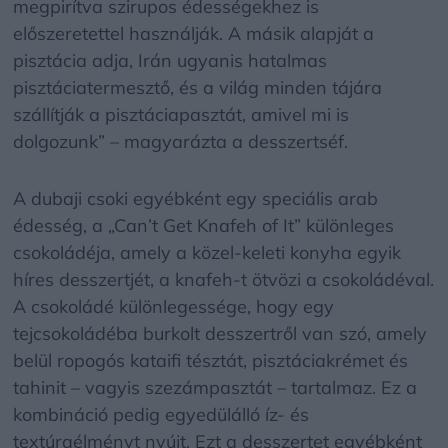
megpirítva szirupos édességekhez is
előszeretettel használják. A másik alapját a
pisztácia adja, Irán ugyanis hatalmas
pisztáciatermesztő, és a világ minden tájára
szállítják a pisztáciapasztát, amivel mi is
dolgozunk” – magyarázta a desszertséf.
A dubaji csoki egyébként egy speciális arab
édesség, a „Can’t Get Knafeh of It” különleges
csokoládéja, amely a közel-keleti konyha egyik
híres desszertjét, a knafeh-t ötvözi a csokoládéval.
A csokoládé különlegessége, hogy egy
tejcsokoládéba burkolt desszertről van szó, amely
belül ropogós kataifi tésztát, pisztáciakrémet és
tahinit – vagyis szezámpasztát – tartalmaz. Ez a
kombináció pedig egyedülálló íz- és
textúraélményt nyújt. Ezt a desszertet egyébként