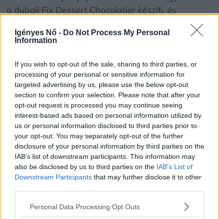
a dubaji Fix Dessert Chocolatier készíti, és
világszerte nagy népszerűségre tett szert
Igényes Nő -
Do Not Process My Personal
legfőképpen a TikToknak köszönhetően. Ezt a
Information
jelenséget Jakabfi Dávid is jól ismeri, akinek a
videói szintén milliós nagyságrendű nézettségnek
If you wish to opt-out of the sale, sharing to third parties, or
örvendenek.
processing of your personal or sensitive information for
targeted advertising by us, please use the below opt-out
section to confirm your selection. Please note that after your
Pisztácia, de töményen
opt-out request is processed you may continue seeing
interest-based ads based on personal information utilized by
us or personal information disclosed to third parties prior to
„Természetesen ez az édesség akkor a
your opt-out. You may separately opt-out of the further
legfinomabb, ha eredeti hozzávalókból készül, mi
disclosure of your personal information by third parties on the
is a tőlünk megszokott minőségben készítjük és
IAB’s list of downstream participants. This information may
also be disclosed by us to third parties on the
IAB’s List of
száz százalékos pisztáciát rakunk bele. Ez az az
Downstream Participants
that may further disclose it to other
édesség, amiből nem szabad kispórolni a
third parties.
minőséget. A sikere azonban olyan nagy, hogy a
Personal Data Processing Opt Outs
törzsvásárlóink már legtöbbször inkább ezt