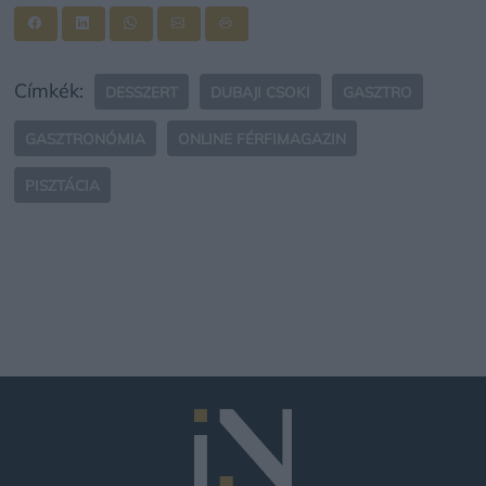
Címkék:
DESSZERT
DUBAJI CSOKI
GASZTRO
GASZTRONÓMIA
ONLINE FÉRFIMAGAZIN
PISZTÁCIA