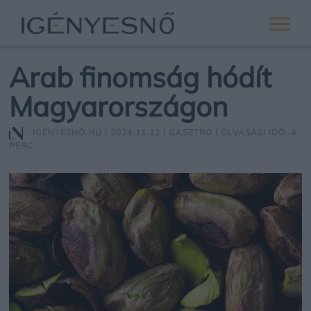
Arab finomság hódít
Magyarországon
IGÉNYESNŐ.HU
| 2024.11.12 |
GASZTRO
| OLVASÁSI IDŐ: 4
PERC