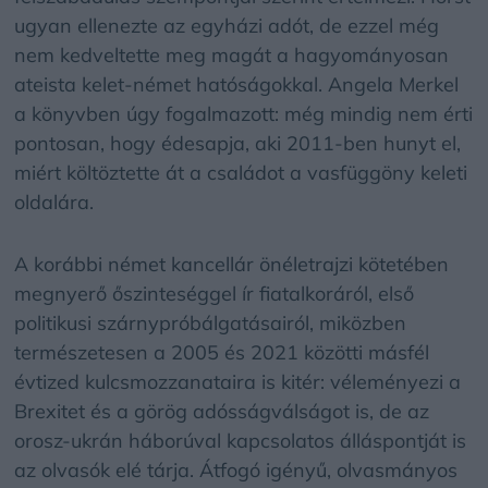
ugyan ellenezte az egyházi adót, de ezzel még
nem kedveltette meg magát a hagyományosan
ateista kelet-német hatóságokkal. Angela Merkel
a könyvben úgy fogalmazott: még mindig nem érti
pontosan, hogy édesapja, aki 2011-ben hunyt el,
miért költöztette át a családot a vasfüggöny keleti
oldalára.
A korábbi német kancellár önéletrajzi kötetében
megnyerő őszinteséggel ír fiatalkoráról, első
politikusi szárnypróbálgatásairól, miközben
természetesen a 2005 és 2021 közötti másfél
évtized kulcsmozzanataira is kitér: véleményezi a
Brexitet és a görög adósságválságot is, de az
orosz-ukrán háborúval kapcsolatos álláspontját is
az olvasók elé tárja. Átfogó igényű, olvasmányos