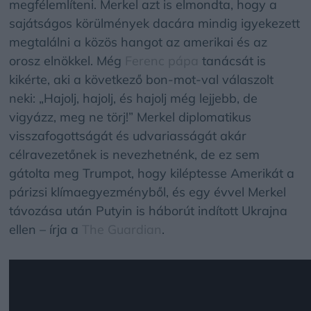
megfélemlíteni. Merkel azt is elmondta, hogy a
sajátságos körülmények dacára mindig igyekezett
megtalálni a közös hangot az amerikai és az
orosz elnökkel. Még
Ferenc pápa
tanácsát is
kikérte, aki a következő bon-mot-val válaszolt
neki: „Hajolj, hajolj, és hajolj még lejjebb, de
vigyázz, meg ne törj!” Merkel diplomatikus
visszafogottságát és udvariasságát akár
célravezetőnek is nevezhetnénk, de ez sem
gátolta meg Trumpot, hogy kiléptesse Amerikát a
párizsi klímaegyezményből, és egy évvel Merkel
távozása után Putyin is háborút indított Ukrajna
ellen – írja a
The Guardian
.