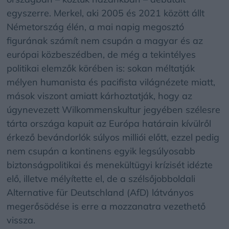
egyszerre. Merkel, aki 2005 és 2021 között állt
Németország élén, a mai napig megosztó
figurának számít nem csupán a magyar és az
európai közbeszédben, de még a tekintélyes
politikai elemzők körében is: sokan méltatják
mélyen humanista és pacifista világnézete miatt,
mások viszont amiatt kárhoztatják, hogy az
úgynevezett Wilkommenskultur jegyében szélesre
tárta országa kapuit az Európa határain kívülről
érkező bevándorlók súlyos milliói előtt, ezzel pedig
nem csupán a kontinens egyik legsúlyosabb
biztonságpolitikai és menekültügyi krízisét idézte
elő, illetve mélyítette el, de a szélsőjobboldali
Alternative für Deutschland (AfD) látványos
megerősödése is erre a mozzanatra vezethető
vissza.