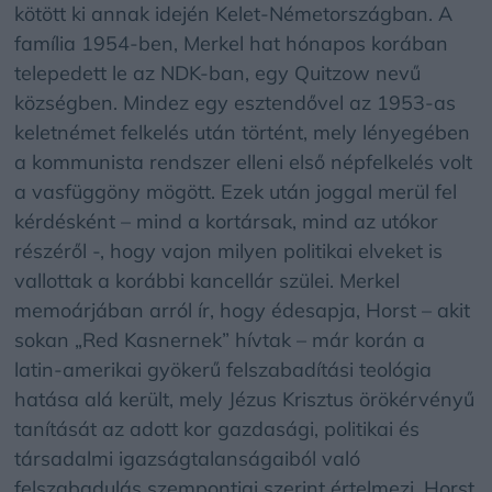
kötött ki annak idején Kelet-Németországban. A
família 1954-ben, Merkel hat hónapos korában
telepedett le az NDK-ban, egy Quitzow nevű
községben. Mindez egy esztendővel az 1953-as
keletnémet felkelés után történt, mely lényegében
a kommunista rendszer elleni első népfelkelés volt
a vasfüggöny mögött. Ezek után joggal merül fel
kérdésként – mind a kortársak, mind az utókor
részéről -, hogy vajon milyen politikai elveket is
vallottak a korábbi kancellár szülei. Merkel
memoárjában arról ír, hogy édesapja, Horst – akit
sokan „Red Kasnernek” hívtak – már korán a
latin-amerikai gyökerű felszabadítási teológia
hatása alá került, mely Jézus Krisztus örökérvényű
tanítását az adott kor gazdasági, politikai és
társadalmi igazságtalanságaiból való
felszabadulás szempontjai szerint értelmezi. Horst