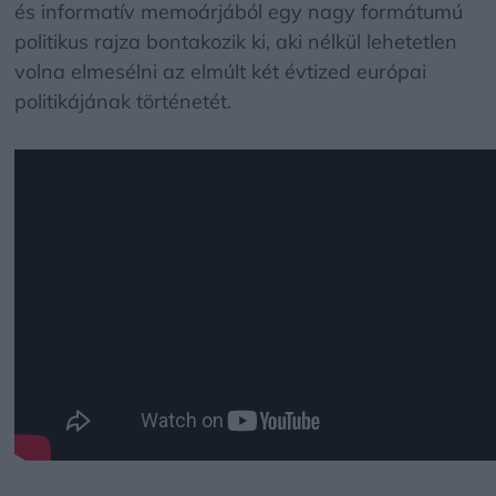
és informatív memoárjából egy nagy formátumú
politikus rajza bontakozik ki, aki nélkül lehetetlen
volna elmesélni az elmúlt két évtized európai
politikájának történetét.