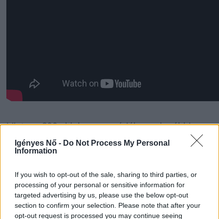
Mintegy 600 oldalas memoárjában a korábbi
német kancellár meggyőződéses feministának
Igényes Nő -
Do Not Process My Personal
Information
vallja magát. A kelet-német származású Merkel
1991 és 1994 között a Helmut Kohl vezette
If you wish to opt-out of the sale, sharing to third parties, or
szövetségi kormány ifjúsági és nőügyi
processing of your personal or sensitive information for
minisztereként tevékenykedett, ám ennek dacára
targeted advertising by us, please use the below opt-out
sosem azonosult nyilvánosan a feminizmus
section to confirm your selection. Please note that after your
opt-out request is processed you may continue seeing
társadalomkritikai eszmerendszerével és az