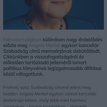
Németországban
különösen nagy érdeklődés
előzte meg
Angela Merkel
egykori kancellár
Szabadság című memoárjának debütálását.
Cikkünkben a visszafogottságáról és
előkelően tartózkodó jelleméről ismert
politikus könyvének legizgalmasabb állításai
közül válogattunk.
Freiheit, azaz Szabadság címmel jelent meg
kedden Angela Merkel egykori német kancellár
önéletrajzi kötete, mely több mint harminc
országban – köztük hazánkban – debütált