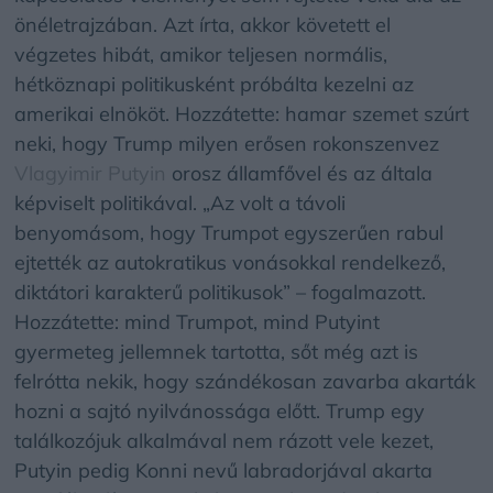
önéletrajzában. Azt írta, akkor követett el
végzetes hibát, amikor teljesen normális,
hétköznapi politikusként próbálta kezelni az
amerikai elnököt. Hozzátette: hamar szemet szúrt
neki, hogy Trump milyen erősen rokonszenvez
Vlagyimir Putyin
orosz államfővel és az általa
képviselt politikával. „Az volt a távoli
benyomásom, hogy Trumpot egyszerűen rabul
ejtették az autokratikus vonásokkal rendelkező,
diktátori karakterű politikusok” – fogalmazott.
Hozzátette: mind Trumpot, mind Putyint
gyermeteg jellemnek tartotta, sőt még azt is
felrótta nekik, hogy szándékosan zavarba akarták
hozni a sajtó nyilvánossága előtt. Trump egy
találkozójuk alkalmával nem rázott vele kezet,
Putyin pedig Konni nevű labradorjával akarta