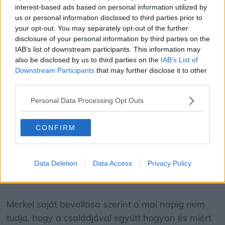
interest-based ads based on personal information utilized by
ahhoz kapcsolódó emberi jogi mozgalmakkal. Sőt,
us or personal information disclosed to third parties prior to
2017-ben, amikor egy rendezvényen arról kellett
your opt-out. You may separately opt-out of the further
volna vallania, hogy feministának tartja-e magát,
disclosure of your personal information by third parties on the
IAB’s list of downstream participants. This information may
a politikus ravasz módon megkerülte a kérdést,
also be disclosed by us to third parties on the
IAB’s List of
mely így „visszapattant” a közönségre. Önéletrajzi
Downstream Participants
that may further disclose it to other
könyvében Merkel már kategorikusabban
third parties.
fogalmaz. „Igen, feminista vagyok, a magam
Personal Data Processing Opt Outs
módján” – írja, miközben olyan nőnemű
munkatársai és kollégái előtt is mély főhajtással
CONFIRM
adózik, mint egykori tanácsadói, Beate Baumann
és Eva Christiansen, Heidi Tagliavini svéd
diplomata vagy Dalia Grybauskaitė, Litvánia
Data Deletion
Data Access
Privacy Policy
korábbi elnöke.
Merkel saját bevallása szerint a mai napig nem
tudja, hogy a családjával együtt hogyan és miért