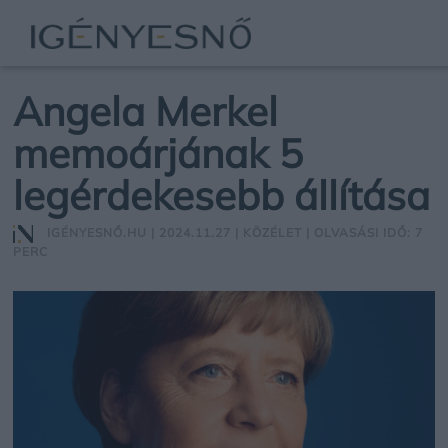
Angela Merkel
memoárjának 5
legérdekesebb állítása
IGÉNYESNŐ.HU
| 2024.11.27 |
KÖZÉLET
| OLVASÁSI IDŐ: 7
PERC