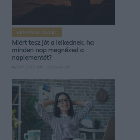
MENTÁLIS JÓLLÉT
Miért tesz jót a lelkednek, ha
minden nap megnézed a
naplementét?
IGÉNYESNŐ.HU
| 2026-07-05