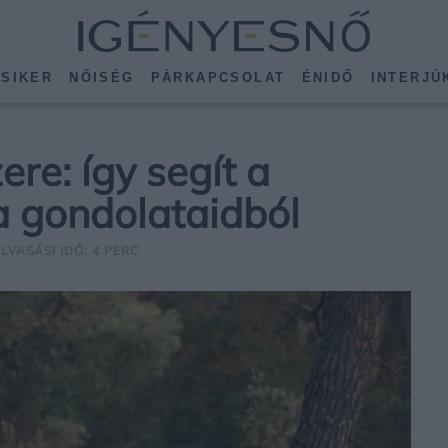
SIKER
NŐISÉG
PÁRKAPCSOLAT
ÉNIDŐ
INTERJÚ
ere: így segít a
 a gondolataidból
OLVASÁSI IDŐ: 4 PERC