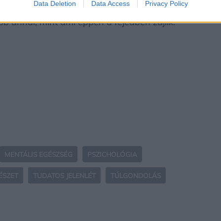
Data Deletion
Data Access
Privacy Policy
n segít, hogy visszahoz a jelenbe, lelassít, és
bb annál, mint ami éppen a fejedben zajlik.
MENTÁLIS EGÉSZSÉG
PSZICHOLÓGIA
ÉSZET
TUDATOS JELENLÉT
TÚLGONDOLÁS