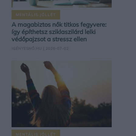
MENTÁLIS JÓLLÉT
A magabiztos nők titkos fegyvere:
így építhetsz sziklaszilárd lelki
védőpajzsot a stressz ellen
IGÉNYESNŐ.HU
| 2026-07-02
MENTÁLIS JÓLLÉT