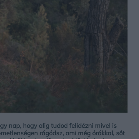
gy nap, hogy alig tudod felidézni mivel is
lemetlenségen rágódsz, ami még órákkal, sőt