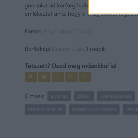
gondolataid körforgásából.
A természet ebbe
emlékeztet arra, hogy a világ sokkal tágasa
Forrás:
Psychology Today
Borítókép:
Drazen Zigic
, Freepik
Tetszett? Oszd meg másokkal is!
Címkék:
BIOFÍLIA
JÓLLÉT
KERTÉSZKEDÉS
STRESSZKEZELÉS
SZORONGÁS OLDÁSA
TERM