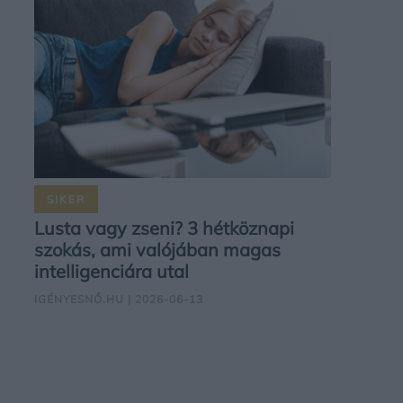
SIKER
Lusta vagy zseni? 3 hétköznapi
szokás, ami valójában magas
intelligenciára utal
IGÉNYESNŐ.HU
| 2026-06-13