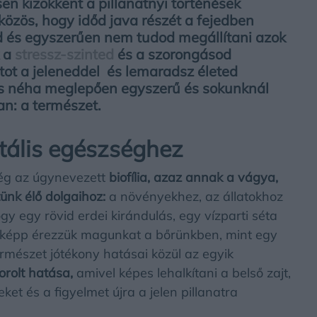
en kizökkent a pillanatnyi történések
özös, hogy időd java részét a fejedben
d és egyszerűen nem tudod megállítani azok
k a
stressz-szinted
és a szorongásod
tot a jeleneddel és lemaradsz életed
dás néha meglepően egyszerű és sokunknál
an: a természet.
tális egészséghez
ség az úgynevezett
biofília,
azaz annak a vágya,
ünk élő dolgaihoz:
a növényekhez, az állatokhoz
y egy rövid erdei kirándulás, egy vízparti séta
képp érezzük magunkat a bőrünkben,
mint egy
természet jótékony hatásai közül az egyik
orolt hatása,
amivel képes lehalkítani a belső zajt,
et és a figyelmet újra a jelen pillanatra