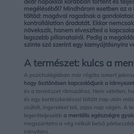
akár napokkal korábban történt és teljes
megéléséből? Mindhárom esetben az a k
töltöd: magával ragadnak a gondolatai
kontrollálatlan áradatát. Ekkor nemcsa
növekszik, hanem elveszíted a kapcsola
legszebb pillanatairól. Pedig a megol
szinte szó szerint egy karnyújtásnyira v
A természet: kulcs a men
A pszichológiában már régóta ismert jelen
hogy ösztönösen kapcsolódjunk a környezet
és a természet ritmusához. Nem véletlen, hog
és egy kertészkedéssel töltött nap után
más
zsúfolt, ingerekkel teli, zajos nap végén. A 
legerőteljesebb
a mentális egészségre gyak
megszüntetni a vég nélküli belső párbeszédek
irányítani.