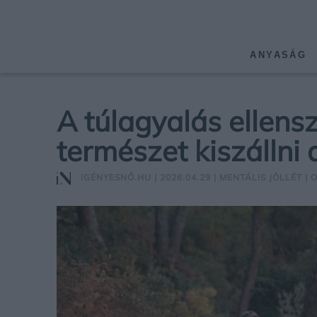
ANYASÁG
A túlagyalás ellensz
természet kiszállni
IGÉNYESNŐ.HU
| 2026.04.29 |
MENTÁLIS JÓLLÉT
| 