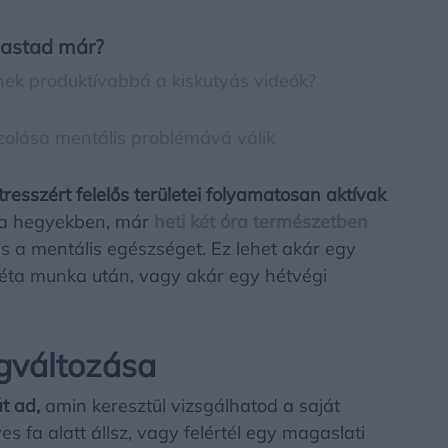
vastad már?
znek produktívabbá a kiskutyás videók?
szolása mentális problémává válik
resszért felelős területei folyamatosan aktívak
 a hegyekben, már
heti két óra természetben
s a mentális egészséget. Ez lehet akár egy
séta munka után, vagy akár egy hétvégi
gváltozása
t ad,
amin keresztül vizsgálhatod a saját
s fa alatt állsz, vagy felértél egy magaslati