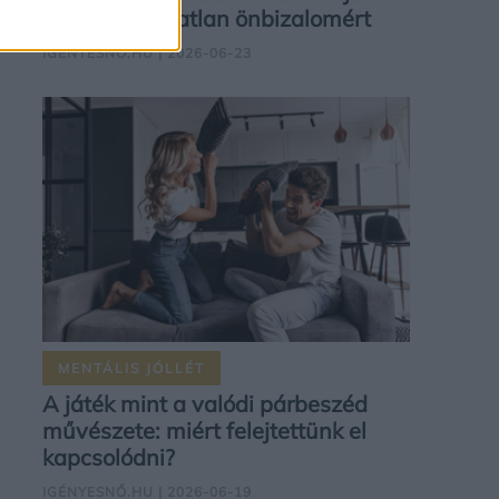
megingathatatlan önbizalomért
IGÉNYESNŐ.HU
| 2026-06-23
MENTÁLIS JÓLLÉT
A játék mint a valódi párbeszéd
művészete: miért felejtettünk el
kapcsolódni?
IGÉNYESNŐ.HU
| 2026-06-19