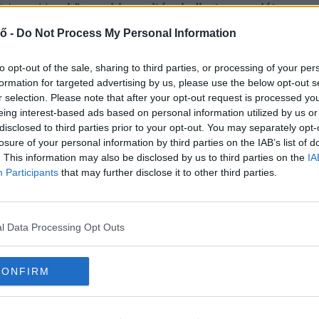
dsz, akkor
könnyebben eltávolodhatsz a saját
let nagyszerűségét és sokszínűségét.
Ami
ő -
Do Not Process My Personal Information
 kezelhetőbbé válik.
Ami egykor fontos volt,
elenti, hogy a gondjaid varázsütésre eltűnnek,
to opt-out of the sale, sharing to third parties, or processing of your per
formation for targeted advertising by us, please use the below opt-out s
és nem foglalják le teljesen a figyelmedet.
r selection. Please note that after your opt-out request is processed y
é” figyelsz. Egy kutatásban azok, akik egy
eing interest-based ads based on personal information utilized by us or
ezték magukat stresszesnek, mint azok, akik zárt
disclosed to third parties prior to your opt-out. You may separately opt-
zó szerint befolyásolja a belső állapotodat.
losure of your personal information by third parties on the IAB’s list of
. This information may also be disclosed by us to third parties on the
IA
Participants
that may further disclose it to other third parties.
an kimozdulni?
nincs lehetőséged kimozdulni a városi
l Data Processing Opt Outs
 vagy akár egy kis balkonládás “veteményeskert”
e dolgoznak vagy élnek,
jobban tudnak
CONFIRM
zik magukat.
A növények gondozása ráadásul
i önmagában is csökkenti a stresszt.
A lényeg
az életedből, hanem hogy időnként kilépj a saját