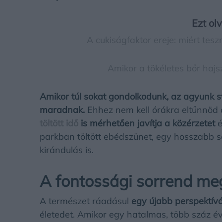
Ezt ol
A cukiságfaktor ereje: miért tes
Amikor a tökéletes bőr haj
Amikor túl sokat gondolkodunk, az agyunk st
maradnak.
Ehhez nem kell órákra eltűnnöd
töltött idő
is mérhetően javítja a közérzetet
é
parkban töltött ebédszünet, egy hosszabb 
kirándulás is.
A fontossági sorrend me
A természet ráadásul
egy újabb perspektívá
életedet. Amikor egy hatalmas, több száz éve