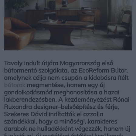
Tavaly indult útjára Magyarország első
bútormentő szolgálata, az EcoReform Bútor,
amelynek célja nem csupán a kidobásra ítélt
bútorok
megmentése, hanem egy új
gondolkodásmód meghonosítása a hazai
lakberendezésben. A kezdeményezést Rónai
Ruxandra designer–belsőépítész és férje,
Szekeres Dávid indították el azzal a
szándékkal, hogy a minőségi, karakteres
darabok ne hulladékként végezzék, hanem új
funkcióval, új esztétikai értékkel kerüljenek