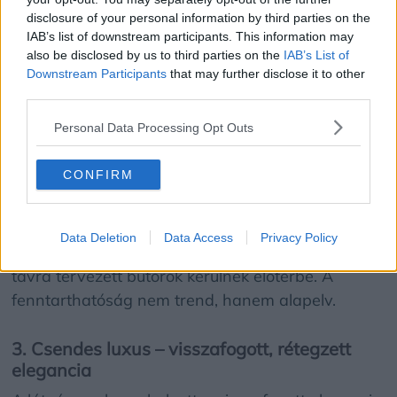
1. A múlt újraértelmezése – karakteres
disclosure of your personal information by third parties on the
darabok kortárs terekben
IAB’s list of downstream participants. This information may
Nem nosztalgiáról van szó, hanem tudatos
also be disclosed by us to third parties on the
IAB’s List of
Downstream Participants
that may further disclose it to other
válogatásról. Egy megmentett, karakteres bútor
third parties.
fókuszpontként jelenik meg egy letisztult térben,
nem uralkodik rajta. A régi és az új párbeszédbe
Personal Data Processing Opt Outs
kerül egymással.
CONFIRM
2. Fenntartható prémium – kevesebb, de jobb
2026-ban az újdonság varázsa háttérbe szorul a
Data Deletion
Data Access
Privacy Policy
minőséggel szemben. Tartós, javítható, hosszú
távra tervezett bútorok kerülnek előtérbe. A
fenntarthatóság nem trend, hanem alapelv.
3. Csendes luxus – visszafogott, rétegzett
elegancia