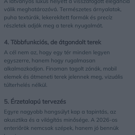
A látványos luxus helyett a visszafogott elegancia
válik meghatározóvá. Természetes árnyalatok,
puha textúrák, lekerekített formák és precíz
részletek adják meg a terek nyugalmát.
4. Többfunkciós, de átgondolt terek
A cél nem az, hogy egy tér minden legyen
egyszerre, hanem hogy rugalmasan
alkalmazkodjon. Finoman tagolt zónák, mobil
elemek és átmeneti terek jelennek meg, vizuális
túlterhelés nélkül.
5. Érzetalapú tervezés
Egyre nagyobb hangsúlyt kap a tapintás, az
akusztika és a világítás minősége. A 2026-os
enteriőrök nemcsak szépek, hanem jó bennük