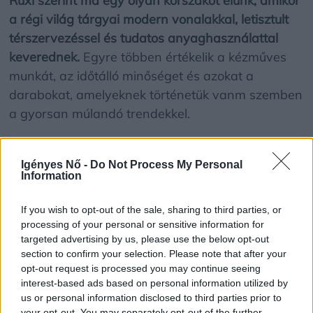
Ruxi szerint ma egy olyan korszakot élünk, amikor
a régi világ tárgyai modern vonalakkal, letisztult
térszervezéssel és tudatos anyaghasználattal
keverednek.
Egyre többen értékelik a kézműves
munkát, az időtálló minőséget és azokat a
darabokat, amelyeknek történetük vanm szemben
a gyorsan múlandó trendekkel.
Ezekre a lakberendezési
Igényes Nő -
Do Not Process My Personal
trendekre számíthatunk
Information
2026-ban
If you wish to opt-out of the sale, sharing to third parties, or
processing of your personal or sensitive information for
Ruxi összegyűjtötte azokat az irányokat, amelyek
targeted advertising by us, please use the below opt-out
section to confirm your selection. Please note that after your
2026-ban meghatározzák majd a belsőépítészeti
opt-out request is processed you may continue seeing
gondolkodást.
interest-based ads based on personal information utilized by
us or personal information disclosed to third parties prior to
your opt-out. You may separately opt-out of the further