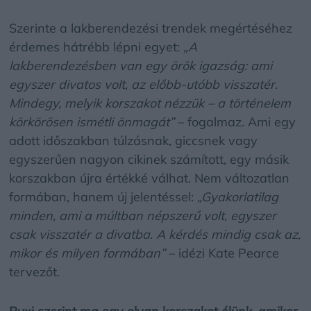
Szerinte a lakberendezési trendek megértéséhez
érdemes hátrébb lépni egyet:
„A
lakberendezésben van egy örök igazság: ami
egyszer divatos volt, az előbb-utóbb visszatér.
Mindegy, melyik korszakot nézzük – a történelem
körkörösen ismétli önmagát”
– fogalmaz. Ami egy
adott időszakban túlzásnak, giccsnek vagy
egyszerűen nagyon cikinek számított, egy másik
korszakban újra értékké válhat. Nem változatlan
formában, hanem új jelentéssel:
„Gyakorlatilag
minden, ami a múltban népszerű volt, egyszer
csak visszatér a divatba. A kérdés mindig csak az,
mikor és milyen formában”
– idézi Kate Pearce
tervezőt.