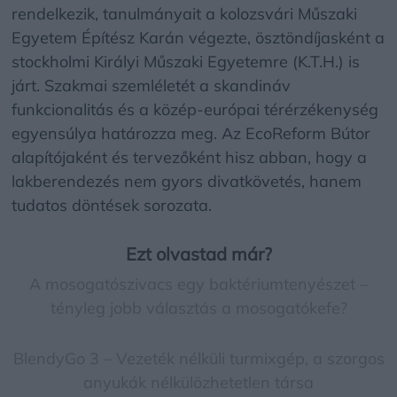
rendelkezik, tanulmányait a kolozsvári Műszaki
Egyetem Építész Karán végezte, ösztöndíjasként a
stockholmi Királyi Műszaki Egyetemre (K.T.H.) is
járt. Szakmai szemléletét a skandináv
funkcionalitás és a közép-európai térérzékenység
egyensúlya határozza meg. Az EcoReform Bútor
alapítójaként és tervezőként hisz abban, hogy a
lakberendezés nem gyors divatkövetés, hanem
tudatos döntések sorozata.
Ezt olvastad már?
A mosogatószivacs egy baktériumtenyészet –
tényleg jobb választás a mosogatókefe?
BlendyGo 3 – Vezeték nélküli turmixgép, a szorgos
anyukák nélkülözhetetlen társa