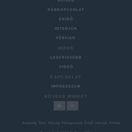
NŐISÉG
PÁRKAPCSOLAT
ÉNIDŐ
INTERJÚK
FÉRFIAK
HÍREK
LEGFRISSEBB
VIDEÓ
KAPCSOLAT
IMPRESSZUM
KÖVESS MINKET
Anyaság
Siker
Nőiség
Párkapcsolat
Énidő
Interjúk
Férfiak