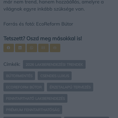
már nem trend, hanem hozzáállás, amelyre a
világnak egyre inkább szüksége van.
Forrás és fotó: EcoReform Bútor
Tetszett? Oszd meg másokkal is!
Címkék:
2026 LAKBERENDEZÉSI TRENDEK
BÚTORMENTÉS
CSENDES LUXUS
ECOREFORM BÚTOR
ÉRZETALAPÚ TERVEZÉS
FENNTARTHATÓ LAKBERENDEZÉS
PRÉMIUM FENNTARTHATÓSÁG