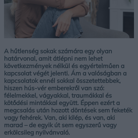
A hűtlenség sokak számára egy olyan
határvonal, amit átlépni nem lehet
következmények nélkül és egyértelműen a
kapcsolat végét jelenti.
Ám a valóságban a
kapcsolatok ennél sokkal összetettebbek,
hiszen hús-vér emberekről van szó:
félelmekkel, vágyakkal, traumákkal és
kötődési mintákkal együtt.
Éppen ezért a
megcsalás után hozott döntések sem feketék
vagy fehérek. Van, aki kilép, és van, aki
marad – de egyik út sem egyszerű vagy
erkölcsileg nyilvánvaló.