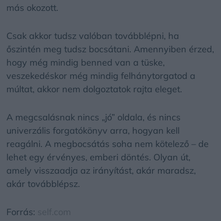
más okozott.
Csak akkor tudsz valóban továbblépni, ha
őszintén meg tudsz bocsátani. Amennyiben érzed,
hogy még mindig benned van a tüske,
veszekedéskor még mindig felhánytorgatod a
múltat, akkor nem dolgoztatok rajta eleget.
A megcsalásnak nincs „jó” oldala, és nincs
univerzális forgatókönyv arra, hogyan kell
reagálni. A megbocsátás soha nem kötelező – de
lehet egy érvényes, emberi döntés. Olyan út,
amely visszaadja az irányítást, akár maradsz,
akár továbblépsz.
Forrás:
self.com