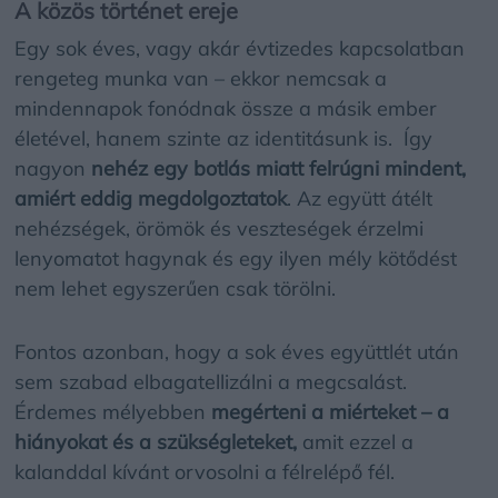
A közös történet ereje
Egy sok éves, vagy akár évtizedes kapcsolatban
rengeteg munka van – ekkor
nemcsak a
mindennapok fonódnak össze
a másik ember
életével, hanem szinte
az identitásunk is.
Így
nagyon
nehéz egy botlás miatt felrúgni mindent,
amiért eddig megdolgoztatok
. Az együtt átélt
nehézségek, örömök és veszteségek
érzelmi
lenyomatot hagynak
és egy ilyen mély kötődést
nem lehet egyszerűen csak törölni.
Fontos azonban, hogy a
sok éves együttlét után
sem szabad elbagatellizálni a megcsalást.
Érdemes mélyebben
megérteni a miérteket – a
hiányokat és a szükségleteket,
amit ezzel a
kalanddal kívánt orvosolni a félrelépő fél.