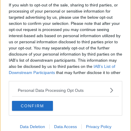
If you wish to opt-out of the sale, sharing to third parties, or
esetekre van
egy B terved
,
hiszen a közös otthon
processing of your personal or sensitive information for
miatt nem érdemes benne maradni egy haldokló
targeted advertising by us, please use the below opt-out
kapcsolatban.
section to confirm your selection. Please note that after your
opt-out request is processed you may continue seeing
interest-based ads based on personal information utilized by
Hogyan vészeld át a párkapcsolati válságot?
us or personal information disclosed to third parties prior to
Ebben a cikkünkben
mutatjuk!
your opt-out. You may separately opt-out of the further
disclosure of your personal information by third parties on the
IAB’s list of downstream participants. This information may
Őszinte beismerés és felelősségvállalás
also be disclosed by us to third parties on the
IAB’s List of
Downstream Participants
that may further disclose it to other
A megcsaló reakciója kifejezetten beszédes lehet
third parties.
–
ha valaki saját maga képes bevallani
hűtlenségét és vállalja a felelősséget a tetteiért, az
Personal Data Processing Opt Outs
mély belső vívódásról ad tanúbizonyságot.
CONFIRM
Természetesen csak akkor, ha ezt nem a lebukás
után teszi meg. A felelősségvállalás azt mutatja,
Data Deletion
Data Access
Privacy Policy
hogy érzi tette jelentőségét, de
tisztában van a