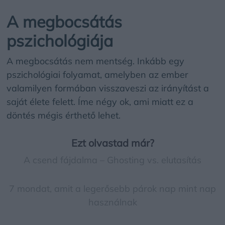
A megbocsátás
pszichológiája
A megbocsátás nem mentség. Inkább egy
pszichológiai folyamat, amelyben
az ember
valamilyen formában visszaveszi az irányítást a
saját élete felett.
Íme négy ok, ami miatt ez a
döntés mégis érthető lehet.
Ezt olvastad már?
A csend fájdalma – Ghosting vs. elutasítás
7 mondat, amit a legerősebb párok nap mint nap
használnak