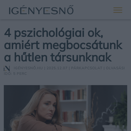
4 pszichológiai ok,
amiért megbocsátunk
a hűtlen társunknak
IGÉNYESNŐ.HU
| 2025.12.07 |
PÁRKAPCSOLAT
| OLVASÁSI
IDŐ: 5 PERC