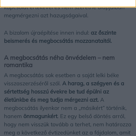
kapcsolat értékével és nem szeretné alapjaiban
megmérgezni azt hazugságaival.
A bizalom újraépítése innen indul:
az őszinte
beismerés és megbocsátás mozzanataitól.
A megbocsátás néha önvédelem – nem
romantika
A megbocsátás sok esetben
a saját lelki béke
visszaszerzéséről szól.
A harag, a szégyen és a
sértettség hosszú évekre be tud épülni az
életünkbe és meg tudja mérgezni azt.
A
megbocsátás ilyenkor nem a „másikért” történik,
hanem
önmagunkért
. Ez egy belső döntés arról,
hogy nem visszük tovább a terhet, nem határozza
meg a következő évtizedünket az a fájdalom, amit