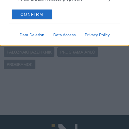
CONFIRM
Címkék:
BALATON
KULTÚRA
Data Deletion
Data Access
Privacy Policy
ONLINE NŐI MAGAZIN
PALOZNAK
PALOZNAKI JAZZPIKNIK
PROGRAMAJÁNLÓ
PROGRAMOK