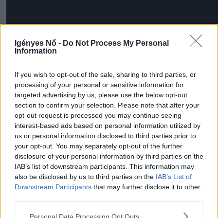
Igényes Nő -
Do Not Process My Personal
Information
If you wish to opt-out of the sale, sharing to third parties, or
processing of your personal or sensitive information for
targeted advertising by us, please use the below opt-out
section to confirm your selection. Please note that after your
opt-out request is processed you may continue seeing
interest-based ads based on personal information utilized by
us or personal information disclosed to third parties prior to
További információ, jegyvásárlás és a
your opt-out. You may separately opt-out of the further
Paloznaki Jazzpiknik teljes programja az
disclosure of your personal information by third parties on the
esemény hivatalos weboldalán
érhető el.
IAB’s list of downstream participants. This information may
also be disclosed by us to third parties on the
IAB’s List of
Downstream Participants
that may further disclose it to other
(Kiemelt kép: Paloznaki Jazzpiknik)
third parties.
Tetszett? Oszd meg másokkal is!
Personal Data Processing Opt Outs