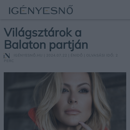
Világsztárok a
Balaton partján
IGÉNYESNŐ.HU
| 2024.07.22 |
ÉNIDŐ
| OLVASÁSI IDŐ: 2
PERC