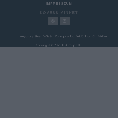
IMPRESSZUM
KÖVESS MINKET
Anyaság
Siker
Nőiség
Párkapcsolat
Énidő
Interjúk
Férfiak
Copyright © 2026 IF-Group Kft.