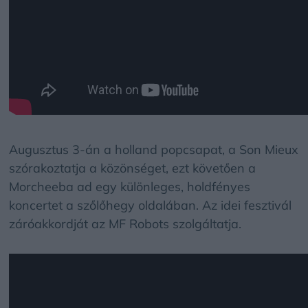
Augusztus 3-án a holland popcsapat, a Son Mieux
szórakoztatja a közönséget, ezt követően a
Morcheeba ad egy különleges, holdfényes
koncertet a szőlőhegy oldalában. Az idei fesztivál
záróakkordját az MF Robots szolgáltatja.