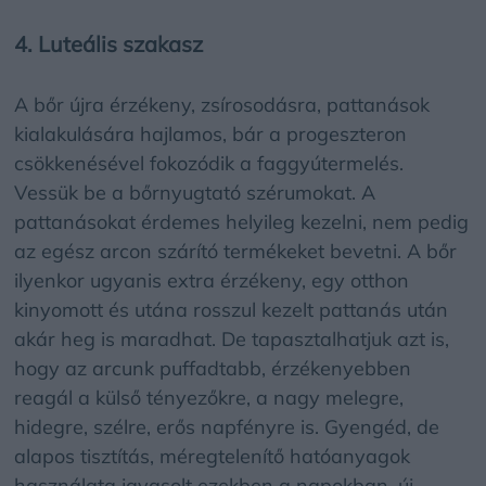
4. Luteális szakasz
A bőr újra érzékeny, zsírosodásra, pattanások
kialakulására hajlamos, bár a progeszteron
csökkenésével fokozódik a faggyútermelés.
Vessük be a bőrnyugtató szérumokat. A
pattanásokat érdemes helyileg kezelni, nem pedig
az egész arcon szárító termékeket bevetni. A bőr
ilyenkor ugyanis extra érzékeny, egy otthon
kinyomott és utána rosszul kezelt pattanás után
akár heg is maradhat. De tapasztalhatjuk azt is,
hogy az arcunk puffadtabb, érzékenyebben
reagál a külső tényezőkre, a nagy melegre,
hidegre, szélre, erős napfényre is. Gyengéd, de
alapos tisztítás, méregtelenítő hatóanyagok
használata javasolt ezekben a napokban, új