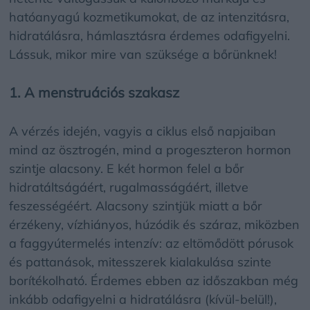
hatóanyagú kozmetikumokat, de az intenzitásra,
hidratálásra, hámlasztásra érdemes odafigyelni.
Lássuk, mikor mire van szüksége a bőrünknek!
1. A menstruációs szakasz
A vérzés idején, vagyis a ciklus első napjaiban
mind az ösztrogén, mind a progeszteron hormon
szintje alacsony. E két hormon felel a bőr
hidratáltságáért, rugalmasságáért, illetve
feszességéért. Alacsony szintjük miatt a bőr
érzékeny, vízhiányos, húzódik és száraz, miközben
a faggyútermelés intenzív: az eltömődött pórusok
és pattanások, mitesszerek kialakulása szinte
borítékolható. Érdemes ebben az időszakban még
inkább odafigyelni a hidratálásra (kívül-belül!),