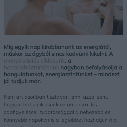
Míg egyik nap kirobbanunk az energiától,
máskor az ágyból sincs kedvünk kikelni. A
menstruációs ciklusunk
, a
hormonháztartásunk
nagyban befolyásolja a
hangulatunkat, energiaszintünket – mindezt
jól tudjuk már.
Nem árt azonban tisztában lenni azzal sem,
hogyan hat a ciklusunk az arcunkra: kis
odafigyeléssel, tudatossággal a nehezebb és
könnyebb napokon is a legtöbbet hozhatjuk ki a