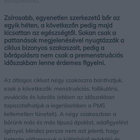
bőrápolásból
.
Zsírosabb, egyenetlen szerkezetű bőr az
egyik héten, a következőn pedig majd
kicsattan az egészségtől. Sokan csak a
pattanások megjelenésével nyugtázzák a
ciklus bizonyos szakaszait, pedig a
bőrápolásra nem csak a premenstruációs
időszakban lenne érdemes figyelni.
Az átlagos ciklust négy szakaszra bonthatjuk,
ezek a következők: menstruációs, follikuláris,
ovulációs és luteális (ebben az időszakban
tapasztalhatjuk a legerősebben a PMS
kellemetlen tüneteit). A négy szakaszban a
bőrünk más és más típusú ápolást, odafigyelést
igényel. Mindez persze nem azt jelenti, hogy
hetente váltogassuk a különböző márkájú és