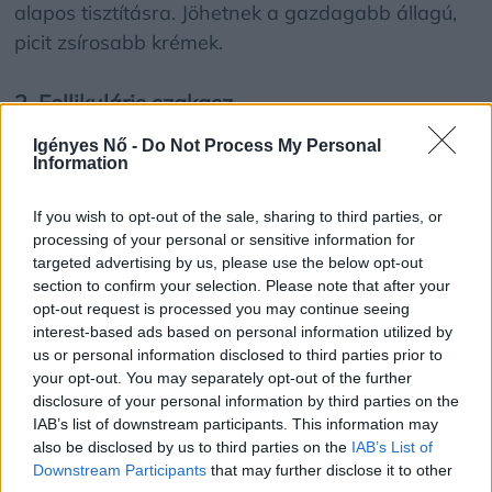
alapos tisztításra. Jöhetnek a gazdagabb állagú,
picit zsírosabb krémek.
2. Follikuláris szakasz
Igényes Nő -
Do Not Process My Personal
Emelkedik az ösztrogén szint, ami serkenti a
Information
kollagén termelést, a bőr már kevésbé fakó, egyre
If you wish to opt-out of the sale, sharing to third parties, or
rugalmasabb, feszesebb, teltebb. Ebben az
processing of your personal or sensitive information for
időszakban a legszebb a bőr. Ilyenkor érdemes
targeted advertising by us, please use the below opt-out
bevetni a kémiai hámlasztókat (mielőtt
section to confirm your selection. Please note that after your
opt-out request is processed you may continue seeing
megismerkednénk ezekkel a termékekkel,
interest-based ads based on personal information utilized by
mindenképpen kérjük ki szakember véleményét,
us or personal information disclosed to third parties prior to
bevezetésük legyen fokozatos), bőrradírokat,
your opt-out. You may separately opt-out of the further
amelyekkel eltávolíthatjuk az elhalt hámsejteket,
disclosure of your personal information by third parties on the
IAB’s list of downstream participants. This information may
még ragyogóbbá tehetjük a bőrt. De ezekben a
also be disclosed by us to third parties on the
IAB’s List of
napokban érdemes használni a magas
Downstream Participants
that may further disclose it to other
hatóanyag tartalmú krémeket, szérumokat is,