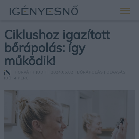
Ciklushoz igazított
bőrápolás: így
működik!
HORVÁTH JUDIT
| 2024.05.02 |
BŐRÁPOLÁS
| OLVASÁSI
IDŐ: 4 PERC