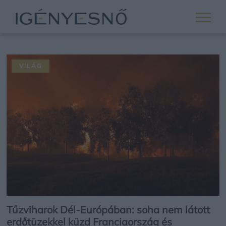
VILÁG
Tűzviharok Dél-Európában: soha nem látott
erdőtüzekkel küzd Franciaország és