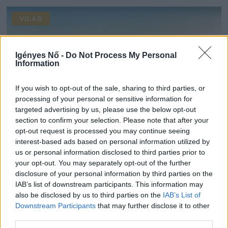
VILÁG
Igényes Nő -
Do Not Process My Personal
Information
If you wish to opt-out of the sale, sharing to third parties, or
processing of your personal or sensitive information for
targeted advertising by us, please use the below opt-out
section to confirm your selection. Please note that after your
opt-out request is processed you may continue seeing
interest-based ads based on personal information utilized by
us or personal information disclosed to third parties prior to
Még csak május végén járunk, de már most
your opt-out. You may separately opt-out of the further
disclosure of your personal information by third parties on the
lecsapott Európára a pusztító kánikula
IAB’s list of downstream participants. This information may
KOVÁCS PATRIK | 2026.05.31
also be disclosed by us to third parties on the
IAB’s List of
Downstream Participants
that may further disclose it to other
third parties.
VILÁG