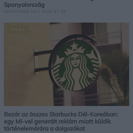
Spanyolország
IGÉNYESNŐ.HU | 2026.07.28
VILÁG
Bezár az összes Starbucks Dél-Koreában:
egy MI-vel generált reklám miatt küldik
történelemórára a dolgozókat