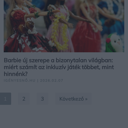
Barbie új szerepe a bizonytalan világban:
miért számít az inkluzív játék többet, mint
hinnénk?
IGÉNYESNŐ.HU | 2026.02.07
1
2
3
Következő »