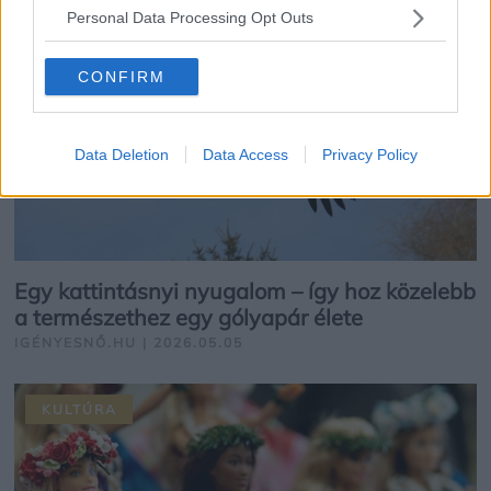
Personal Data Processing Opt Outs
CONFIRM
Data Deletion
Data Access
Privacy Policy
Egy kattintásnyi nyugalom – így hoz közelebb
a természethez egy gólyapár élete
IGÉNYESNŐ.HU | 2026.05.05
KULTÚRA