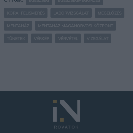
EGÉSZSÉG
EGÉSZSÉGMEGŐRZÉS
KORAI FELISMERÉS
LABORVIZSGÁLAT
MEGELŐZÉS
MENTAHÁZ
MENTAHÁZ MAGÁNORVOSI KÖZPONT
TÜNETEK
VÉRKÉP
VÉRVÉTEL
VIZSGÁLAT
ROVATOK