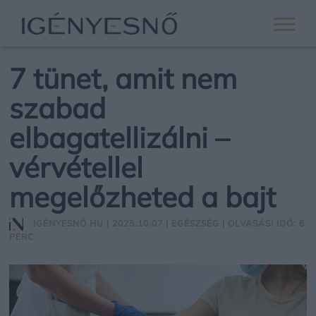
7 tünet, amit nem
szabad
elbagatellizálni –
vérvétellel
megelőzheted a bajt
IGÉNYESNŐ.HU
| 2025.10.07 |
EGÉSZSÉG
| OLVASÁSI IDŐ: 6
PERC