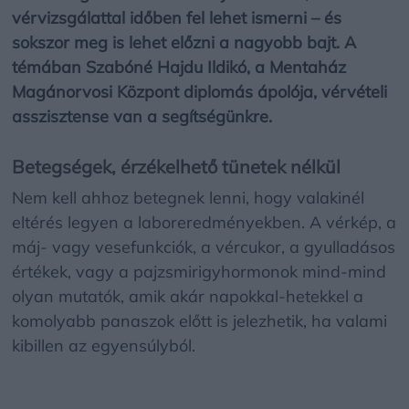
vérvizsgálattal időben fel lehet ismerni – és
sokszor meg is lehet előzni a nagyobb bajt.
A
témában
Szabóné Hajdu Ildikó, a Mentaház
Magánorvosi Központ diplomás ápolója, vérvételi
asszisztense
van a segítségünkre.
Betegségek, érzékelhető tünetek nélkül
Nem kell ahhoz betegnek lenni, hogy valakinél
eltérés legyen a laboreredményekben. A vérkép, a
máj- vagy vesefunkciók, a vércukor, a gyulladásos
értékek, vagy a pajzsmirigyhormonok mind-mind
olyan mutatók, amik akár napokkal-hetekkel a
komolyabb panaszok előtt is jelezhetik, ha valami
kibillen az egyensúlyból.