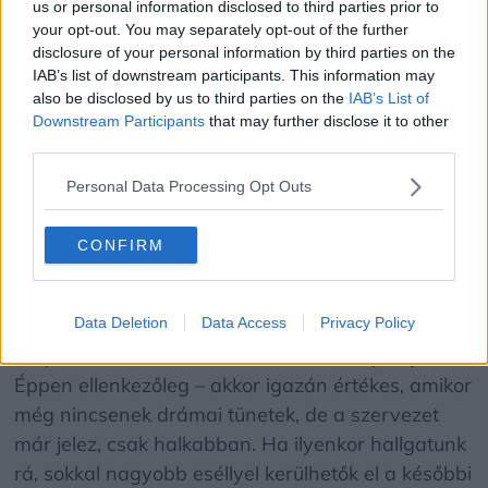
us or personal information disclosed to third parties prior to
életre” fogni mindezt. Pedig a laborvizsgálat
your opt-out. You may separately opt-out of the further
gyorsan és pontosan megmutatja, hogy valóban
disclosure of your personal information by third parties on the
IAB’s list of downstream participants. This information may
minden rendben van-e a háttérben, vagy éppen
also be disclosed by us to third parties on the
IAB’s List of
épp ideje volna beavatkozni – mondja
Szabóné
Downstream Participants
that may further disclose it to other
Hajdu Ildikó, a Mentaház Magánorvosi Központ
third parties.
diplomás ápolója, vérvételi asszisztense.
Personal Data Processing Opt Outs
CONFIRM
Már a betegség előtt is segíthet
Data Deletion
Data Access
Privacy Policy
Nem lehet elégszer hangsúlyozni: a vérvétel nem
csupán akkor fontos, amikor már komoly baj van.
Éppen ellenkezőleg – akkor igazán értékes, amikor
még nincsenek drámai tünetek, de a szervezet
már jelez, csak halkabban. Ha ilyenkor hallgatunk
rá, sokkal nagyobb eséllyel kerülhetők el a későbbi