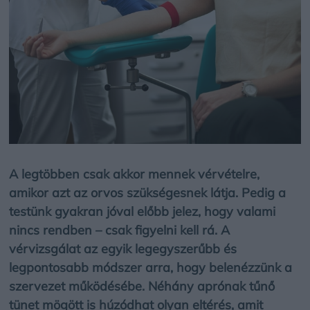
A legtöbben csak akkor mennek vérvételre,
amikor azt az orvos szükségesnek látja. Pedig a
testünk gyakran jóval előbb jelez, hogy valami
nincs rendben – csak figyelni kell rá. A
vérvizsgálat az egyik legegyszerűbb és
legpontosabb módszer arra, hogy belenézzünk a
szervezet működésébe. Néhány aprónak tűnő
tünet mögött is húzódhat olyan eltérés, amit