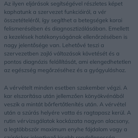
Az ilyen eljárások segítségével részletes képet
kaphatunk a szervezet funkcióiról, a vér
összetételéről, így segíthet a betegségek korai
felismerésében és diagnosztizálásában. Emellett
a kezelések hatékonyságának ellenőrzésében is
nagy jelentősége van. Lehetővé teszi a
szervezetben zajló változások követését és a
pontos diagnózis felállítását, ami elengedhetetlen
az egészség megőrzéséhez és a gyógyuláshoz.
A vérvételt minden esetben szakember végzi. A
kar elszorítása után jellemzően könyökvénából
veszik a mintát bőrfertőtlenítés után. A vérvétel
után a szúrás helyére vatta és ragtapasz kerül. A
rutin vérvizsgálatok kockázata nagyon alacsony,
a legtöbbször maximum enyhe fájdalom vagy a
szúráskor jelentkező kisebb rendellenesség