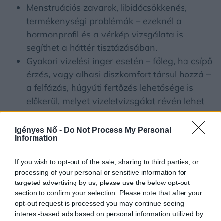
Menstruációs zavarok, libidócsökkenés,
termékenységi problémák – ezeknél a
hormonprofil és a vérkép vizsgálata is
segíthet a háttér tisztázásában.
Gyakori vizelési inger esetén – főleg, ha csípő
érzés, vagy alhasi diszkomfort társul hozzá –
a felfázás, húgyúti fertőzés lehetősége is
előkerül, melyet vizeletvizsgálat révén lehet
tisztázni.
Igényes Nő -
Do Not Process My Personal
Information
If you wish to opt-out of the sale, sharing to third parties, or
Sokszor nem egy tünet jelentkezik, hanem több,
processing of your personal or sensitive information for
egymással látszólag össze nem függő panasz. A
targeted advertising by us, please use the below opt-out
beteg fáradt, de nem beteg, levert, de nem
section to confirm your selection. Please note that after your
depressziós, hízik, de nem eszik többet – és
opt-out request is processed you may continue seeing
interest-based ads based on personal information utilized by
ilyenkor hajlamosak vagyunk a stresszre vagy „az