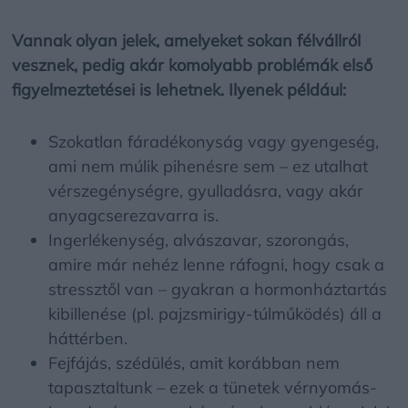
Vannak olyan jelek, amelyeket sokan félvállról
vesznek, pedig akár komolyabb problémák első
figyelmeztetései is lehetnek. Ilyenek például:
Szokatlan fáradékonyság vagy gyengeség,
ami nem múlik pihenésre sem – ez utalhat
vérszegénységre, gyulladásra, vagy akár
anyagcserezavarra is.
Ingerlékenység, alvászavar, szorongás,
amire már nehéz lenne ráfogni, hogy csak a
stressztől van – gyakran a hormonháztartás
kibillenése (pl. pajzsmirigy-túlműködés) áll a
háttérben.
Fejfájás, szédülés, amit korábban nem
tapasztaltunk – ezek a tünetek vérnyomás-