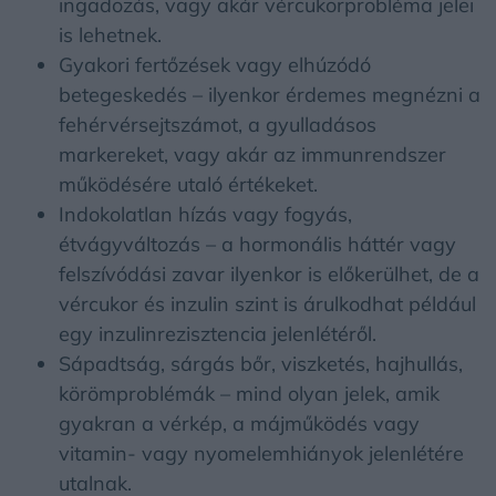
ingadozás, vagy akár vércukorprobléma jelei
is lehetnek.
Gyakori fertőzések vagy elhúzódó
betegeskedés – ilyenkor érdemes megnézni a
fehérvérsejtszámot, a gyulladásos
markereket, vagy akár az immunrendszer
működésére utaló értékeket.
Indokolatlan hízás vagy fogyás,
étvágyváltozás – a hormonális háttér vagy
felszívódási zavar ilyenkor is előkerülhet, de a
vércukor és inzulin szint is árulkodhat például
egy inzulinrezisztencia jelenlétéről.
Sápadtság, sárgás bőr, viszketés, hajhullás,
körömproblémák – mind olyan jelek, amik
gyakran a vérkép, a májműködés vagy
vitamin- vagy nyomelemhiányok jelenlétére
utalnak.