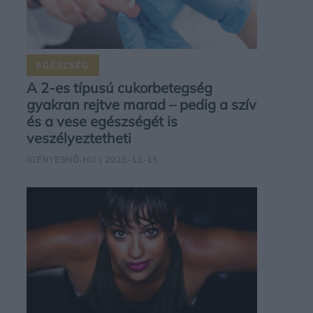
EGÉSZSÉG
A 2-es típusú cukorbetegség
gyakran rejtve marad – pedig a szív
és a vese egészségét is
veszélyeztetheti
IGÉNYESNŐ.HU
| 2025-11-15