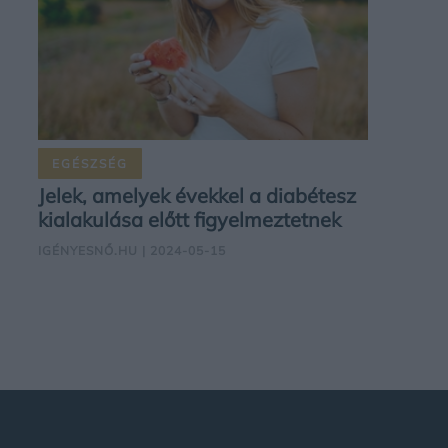
EGÉSZSÉG
Jelek, amelyek évekkel a diabétesz
kialakulása előtt figyelmeztetnek
IGÉNYESNŐ.HU
| 2024-05-15