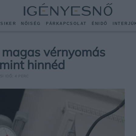
SIKER
NŐISÉG
PÁRKAPCSOLAT
ÉNIDŐ
INTERJÚ
 a magas vérnyomás
 mint hinnéd
SI IDŐ: 4 PERC