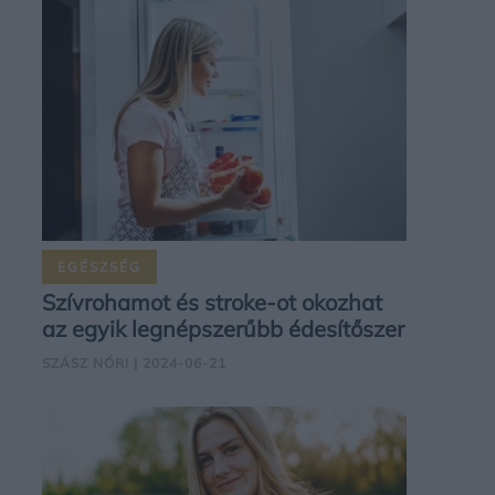
EGÉSZSÉG
Szívrohamot és stroke-ot okozhat
az egyik legnépszerűbb édesítőszer
SZÁSZ NÓRI
| 2024-06-21