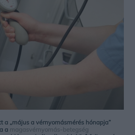
tt a „május a vérnyomásmérés hónapja”
ja a
magasvérnyomás-betegség