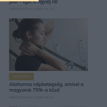
jelei – éjjel is figyelj rá!
IGÉNYESNŐ.HU
| 2025-01-30
EGÉSZSÉG
Alattomos népbetegség, amivel a
magyarok 75%-a küzd
IGÉNYESNŐ.HU
| 2024-09-22