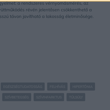
igyelmet: a rendszeres vérnyomásmérés, az
yüttműködés révén jelentősen csökkenthető a
sszú távon javítható a lakosság életminősége.
EGÉSZSÉGTUDATOSSÁG
FELHÍVÁS
HIPERTÓNIA
SZÍVBETEGSÉG
SZÍVINFARKTUS
TÚLSÚLY