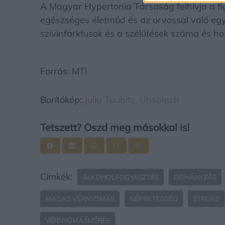
A Magyar Hypertonia Társaság felhívja a f
egészséges életmód és az orvossal való eg
szívinfarktusok és a szélütések száma és ho
Forrás: MTI
Borítókép:
Julia Taubitz,
Unsplash
Tetszett? Oszd meg másokkal is!
Címkék:
ALKOHOLFOGYASZTÁS
DOHÁNYZÁS
MAGAS VÉRNYOMÁS
NÉPBETEGSÉG
STROKE
VÉRNYOMÁSMÉRÉS