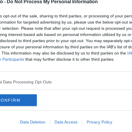
ő -
Do Not Process My Personal Information
ükséges az egyéb rizikófaktorok és
to opt-out of the sale, sharing to third parties, or processing of your per
formation for targeted advertising by us, please use the below opt-out s
r selection. Please note that after your opt-out request is processed y
eing interest-based ads based on personal information utilized by us or
 fontosságú:
túlsúly
esetén a testsúlycsökkentés,
disclosed to third parties prior to your opt-out. You may separately opt-
zegény étrend bizonyítottan jelentős
losure of your personal information by third parties on the IAB’s list of
s a
dohányzás
elhagyása, az
alkoholfogyasztás
. This information may also be disclosed by us to third parties on the
IA
s a stresszkezelő technikák alkalmazása –
Participants
that may further disclose it to other third parties.
l Data Processing Opt Outs
elésre is szüksége van, a korszerű, 24 órás
ása egyszerűbbé teszi a terápiát, míg az
CONFIRM
yek egyetlen tablettában több hatóanyagot
zerszedési együttműködést.
Data Deletion
Data Access
Privacy Policy