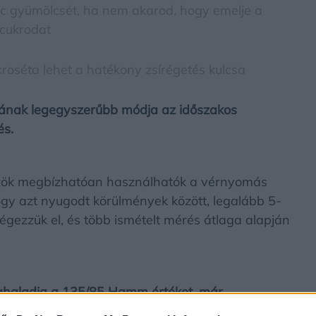
c gyümölcsét, ha nem akarod, hogy emelje a
cukrodat
ikroséta lehet a hatékony zsírégetés kulcsa
ásának legegyszerűbb módja az időszakos
és.
közök megbízhatóan használhatók a vérnyomás
ogy azt nyugodt körülmények között, legalább 5-
égezzük el, és több ismételt mérés átlaga alapján
ghaladja a 135/85 Hgmm értéket, már
gasvérnyomás-betegség kezelése bonyolult