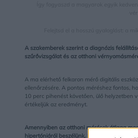
Így fogyaszd a magyarok egyik kedven
vér
Felejtsd el a hosszú gyaloglást: a m
A szakemberek szerint a diagnózis felállít
szűrővizsgálat és az otthoni vérnyomásmér
A ma elérhető felkaron mérő digitális esz
ellenőrzésére. A pontos méréshez fontos, h
10 perc pihenést követően, ülő helyzetben v
értékeljük az eredményt.
Amennyiben az otthoni mérések átlaga me
hipertóniáról beszélünk.
Hozzáfűzték
: a ma