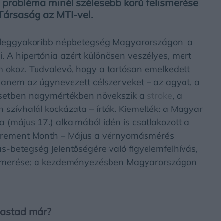
a probléma minél szélesebb körű felismerése
Társaság az MTI-vel.
leggyakoribb népbetegség Magyarországon:
a
i. A hipertónia azért különösen veszélyes, mert
 okoz. Tudvalevő, hogy a
tartósan emelkedett
hanem az úgynevezett célszerveket – az agyat, a
n esetben nagymértékben növekszik a
stroke
, a
en szívhalál kockázata – írták. Kiemelték: a Magyar
 (május 17.) alkalmából idén is csatlakozott a
ement Month – Május a vérnyomásmérés
-betegség jelentőségére való figyelemfelhívás,
elismerése; a kezdeményezésben Magyarországon
vastad már?