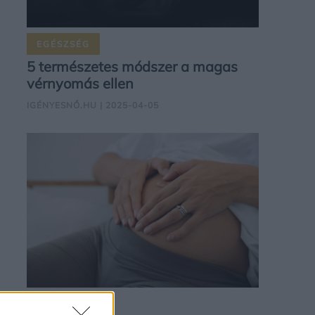
EGÉSZSÉG
5 természetes módszer a magas
vérnyomás ellen
IGÉNYESNŐ.HU
| 2025-04-05
ANYASÁG