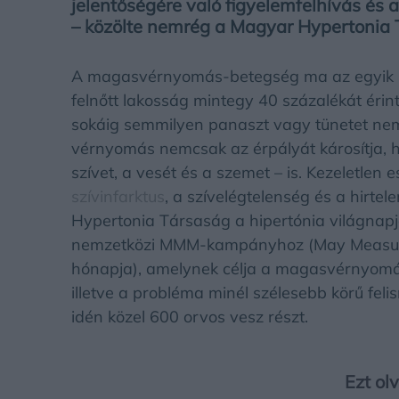
jelentőségére való figyelemfelhívás és 
– közölte nemrég a Magyar Hypertonia 
A magasvérnyomás-betegség ma az egyik 
felnőtt lakosság mintegy 40 százalékát érint
sokáig semmilyen panaszt vagy tünetet nem
vérnyomás nemcsak az érpályát károsítja, 
szívet, a vesét és a szemet – is. Kezeletle
szívinfarktus
, a szívelégtelenség és a hirtel
Hypertonia Társaság a hipertónia világnapja
nemzetközi MMM-kampányhoz (May Measur
hónapja), amelynek célja a magasvérnyomás
illetve a probléma minél szélesebb körű f
idén közel 600 orvos vesz részt.
Ezt ol