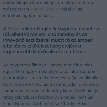
reklámfilmjének premierjét, amelyben néhány
másodpercre
Karikó Katalin
Nobel-díjas
kutatóbiológus is feltűnik.
A
Pfizer
reklámfilmjének központi üzenete a
rák elleni küzdelem, a tudomány és az
innováció eszközével mutat rá az emberi
kitartás és elkötelezettség erejére a
legnehezebb kihívásokkal szemben is.
Az egyperces filmhez – amely már több mint
egymillió megtekintésnél jár a vállalat Youtube-
csatornáján – a zenei aláfestést a Queen ikonikus,
Don’t Stop Me Now című száma adja, amelyre a
tudomány és orvostudomány kiemelkedő alakjai
tátognak, többek között olyan nevek, mint Sir
Isaac Newton, Arkhimédész, Charles Pfizer,