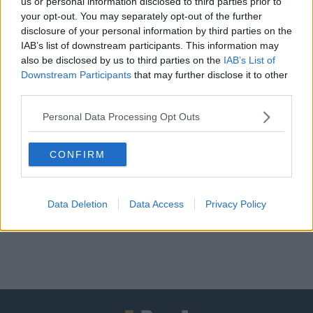
us or personal information disclosed to third parties prior to
your opt-out. You may separately opt-out of the further
disclosure of your personal information by third parties on the
Tetszett? Oszd meg másokkal is!
IAB’s list of downstream participants. This information may
also be disclosed by us to third parties on the
IAB’s List of
Downstream Participants
that may further disclose it to other
third parties.
Címkék:
KARIKÓ KATALIN
KULTÚRA
Personal Data Processing Opt Outs
ONLINE NŐI MAGAZIN
PFIZER
SPORT
CONFIRM
SUPER BOWL
TUDOMÁNY
Data Deletion
Data Access
Privacy Policy