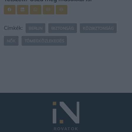
Címkék:
BERLIN
BIZTONSÁG
KÖZBIZTONSÁG
NŐK
TÖMEGKÖZLEKEDÉS
ROVATOK