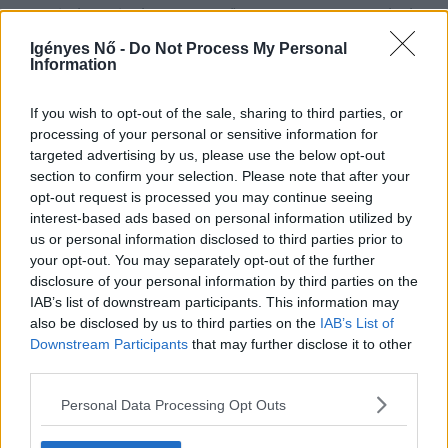
szerelvény elején, a vezető mögött, vagy a végén
helyezkednének el, hasonlóan a Tokióban már
Igényes Nő -
Do Not Process My Personal
Information
működő rendszerhez.
If you wish to opt-out of the sale, sharing to third parties, or
A statisztikai adatok is alátámasztják a probléma
processing of your personal or sensitive information for
súlyosságát: a berlini rendőrség adatai szerint
targeted advertising by us, please use the below opt-out
section to confirm your selection. Please note that after your
tavaly csaknem 400 szexuális bűncselekményt
opt-out request is processed you may continue seeing
jelentettek az U-Bahn és az S-Bahn járatain. A
interest-based ads based on personal information utilized by
Zöldek ezért a női kocsik mellett videokamerák és
us or personal information disclosed to third parties prior to
riasztórendszerek bevezetését is sürgetik, hogy
your opt-out. You may separately opt-out of the further
disclosure of your personal information by third parties on the
növeljék a közbiztonságot.
IAB’s list of downstream participants. This information may
also be disclosed by us to third parties on the
IAB’s List of
A
Der Tagesspiegel
által idézett javaslat egy
Downstream Participants
that may further disclose it to other
third parties.
februári incidens nyomán született, amikor egy 33
éves férfi késő este egy berlini metróvonalon
Personal Data Processing Opt Outs
zaklatott, majd megerőszakolt egy 63 éves nőt. Az