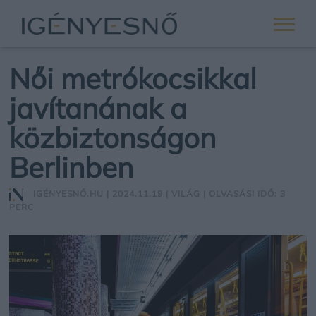
Női metrókocsikkal
javítanának a
közbiztonságon
Berlinben
IGÉNYESNŐ.HU
| 2024.11.19 |
VILÁG
| OLVASÁSI IDŐ: 3
PERC