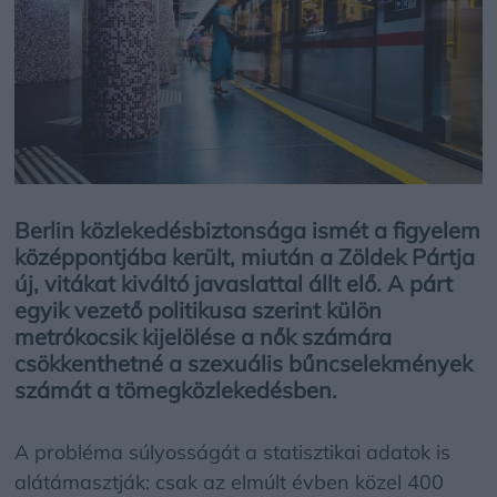
Berlin közlekedésbiztonsága ismét a figyelem
középpontjába került, miután a Zöldek Pártja
új, vitákat kiváltó javaslattal állt elő. A párt
egyik vezető politikusa szerint külön
metrókocsik kijelölése a nők számára
csökkenthetné a szexuális bűncselekmények
számát a tömegközlekedésben.
A probléma súlyosságát a statisztikai adatok is
alátámasztják: csak az elmúlt évben közel 400