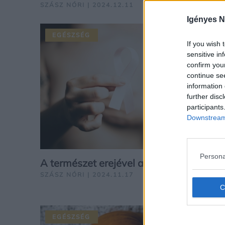
SZÁSZ NÓRI | 2024.12.11
Igényes N
EGÉSZSÉG
If you wish 
sensitive in
confirm you
continue se
information 
further disc
participants
Downstream 
Persona
A természet erejével a mellrák ellen
SZÁSZ NÓRI | 2024.11.17
EGÉSZSÉG