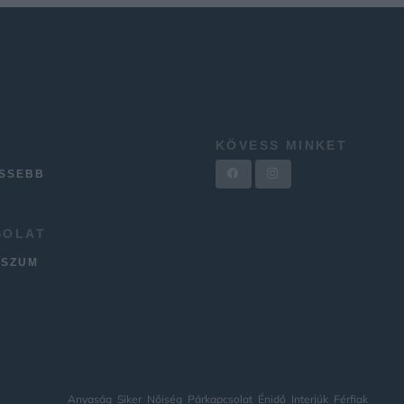
KÖVESS MINKET
ISSEBB
SOLAT
SSZUM
Anyaság
Siker
Nőiség
Párkapcsolat
Énidő
Interjúk
Férfiak