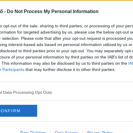
SZÁSZ NÓRI | 2024.12.04
ő -
Do Not Process My Personal Information
ANYASÁG
to opt-out of the sale, sharing to third parties, or processing of your per
formation for targeted advertising by us, please use the below opt-out s
r selection. Please note that after your opt-out request is processed y
eing interest-based ads based on personal information utilized by us or
disclosed to third parties prior to your opt-out. You may separately opt-
losure of your personal information by third parties on the IAB’s list of
. This information may also be disclosed by us to third parties on the
IA
Participants
that may further disclose it to other third parties.
l Data Processing Opt Outs
Ausztrália betiltaná a közösségi médiát
16 éven aluliak számára
SZÁSZ NÓRI | 2024.11.15
CONFIRM
KULTÚRA
Data Deletion
Data Access
Privacy Policy