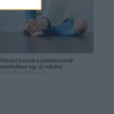
Áttörést hozhat a petefészekrák
kezelésében egy új vakcina
SZÁSZ NÓRI | 2024.10.15