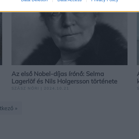
Az első Nobel-díjas írónő: Selma
Lagerlöf és Nils Holgersson története
SZÁSZ NÓRI | 2024.10.21
tkező »