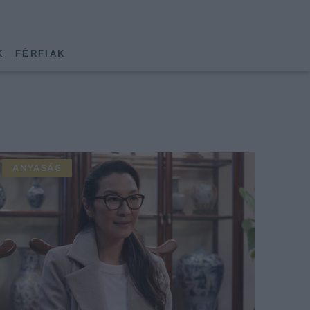
K
FÉRFIAK
ANYASÁG