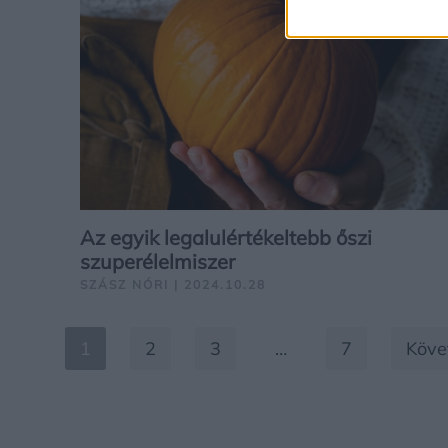
Az egyik legalulértékeltebb őszi
szuperélelmiszer
SZÁSZ NÓRI | 2024.10.28
1
2
3
…
7
Köve