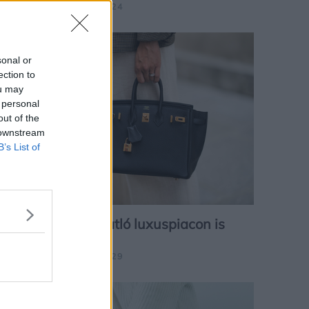
SZÁSZ NÓRI | 2024.11.24
GAZDASÁG
sonal or
ection to
ou may
 personal
out of the
 downstream
B’s List of
A Hermès a hanyatló luxuspiacon is
szárnyal
SZÁSZ NÓRI | 2024.10.29
EGÉSZSÉG