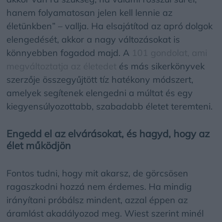
hanem folyamatosan jelen kell lennie az
életünkben” – vallja. Ha elsajátítod az apró dolgok
elengedését, akkor a nagy változásokat is
könnyebben fogadod majd. A
101 gondolat, ami
megváltoztatja az életedet
és más sikerkönyvek
szerzője összegyűjtött tíz hatékony módszert,
amelyek segítenek elengedni a múltat és egy
kiegyensúlyozottabb, szabadabb életet teremteni.
Engedd el az elvárásokat, és hagyd, hogy az
élet működjön
Fontos tudni, hogy mit akarsz, de görcsösen
ragaszkodni hozzá nem érdemes. Ha mindig
irányítani próbálsz mindent, azzal éppen az
áramlást akadályozod meg. Wiest szerint minél