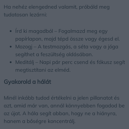
Ha nehéz elengedned valamit, próbáld meg
tudatosan lezárni:
Írd ki magadból – Fogalmazd meg egy
papírlapon, majd tépd össze vagy égesd el.
Mozogj – A testmozgás, a séta vagy a jóga
segíthet a feszültség oldásában.
Meditálj – Napi pár perc csend és fókusz segít
megtisztítani az elméd.
Gyakorold a hálát
Minél inkább tudod értékelni a jelen pillanatot és
azt, amid már van, annál könnyebben fogadod be
az újat. A hála segít abban, hogy ne a hiányra,
hanem a bőségre koncentrálj.