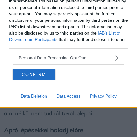
interest-based ads based on personal information utilized by
Mindig lesznek emberek, akik kritizálnak vagy
us or personal information disclosed to third parties prior to
nem értenek egyet veled. A kérdés az, hogy
your opt-out. You may separately opt-out of the further
disclosure of your personal information by third parties on the
tényleg szükséged van-e az ő véleményükre? A
IAB’s list of downstream participants. This information may
világ legsikeresebb emberei naponta kapnak
also be disclosed by us to third parties on the
IAB’s List of
negatív megjegyzéseket – mégsem hagyják, hogy
Downstream Participants
that may further disclose it to other
ez eltántorítsa őket.
third parties.
Personal Data Processing Opt Outs
Tanuld meg, mit kell még megtapasztalnod
CONFIRM
Ha nehéz elengedned valamit, az lehet, hogy
azért van, mert még nem tanultad meg belőle a
szükséges leckét. Néha éppen a fájdalom vagy a
Data Deletion
Data Access
Privacy Policy
nehézség vezet el egy mélyebb felismeréshez,
ami nélkül nem tudnál továbblépni.
Apró lépésekkel haladj előre