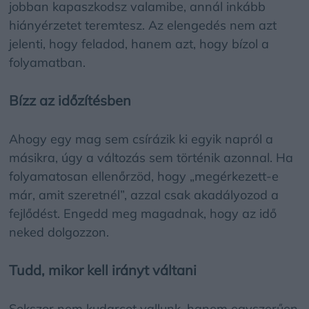
jobban kapaszkodsz valamibe, annál inkább
hiányérzetet teremtesz. Az elengedés nem azt
jelenti, hogy feladod, hanem azt, hogy bízol a
folyamatban.
Bízz az időzítésben
Ahogy egy mag sem csírázik ki egyik napról a
másikra, úgy a változás sem történik azonnal. Ha
folyamatosan ellenőrzöd, hogy „megérkezett-e
már, amit szeretnél”, azzal csak akadályozod a
fejlődést. Engedd meg magadnak, hogy az idő
neked dolgozzon.
Tudd, mikor kell irányt váltani
Sokszor nem kudarcot vallunk, hanem egyszerűen