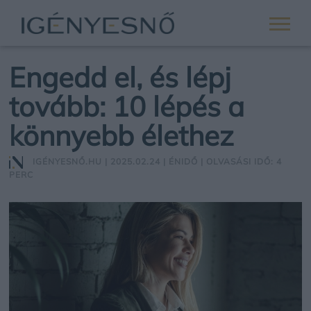
Engedd el, és lépj
tovább: 10 lépés a
könnyebb élethez
IGÉNYESNŐ.HU
| 2025.02.24 |
ÉNIDŐ
| OLVASÁSI IDŐ: 4
PERC