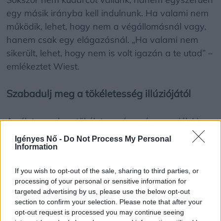
egy másik irányba kell indulnunk. Ha valami nem
működik, lehet, hogy nem a végállomásnál vagy,
hanem csak egy elágazásnál. „Ha valami nem
sikerült, lehet, hogy nem is volt igazán a te utad” –
emlékeztet Wiest.
Szabadulj meg a tökéletesség illúziójától
Az élet nem lesz tökéletes – és ez így van jól. Ha
mindig arra vársz, hogy minden ideális legyen,
Igényes Nő -
Do Not Process My Personal
akkor örökké várakozni fogsz. A boldogság nem a
Information
tökéletességből fakad, hanem abból, hogy
If you wish to opt-out of the sale, sharing to third parties, or
elfogadod a jelen pillanatot.
processing of your personal or sensitive information for
targeted advertising by us, please use the below opt-out
Ne várj mások jóváhagyására
section to confirm your selection. Please note that after your
opt-out request is processed you may continue seeing