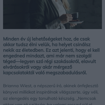
Minden év új lehetőségeket hoz, de csak
akkor tudsz élni velük, ha helyet csinálsz
nekik az életedben. Ez azt jelenti, hogy el kell
engedned mindazt, ami már nem szolgál
téged—legyen szó régi szokásokról, elavult
elvárásokról vagy akár mérgező
kapcsolatoktól való megszabadulásról.
Brianna Wiest, a népszerű író, akinek önfejlesztő
könyvei milliókat inspirálnak világszerte, úgy véli,
az elengedés egy tanulható készség. „Nemcsak
akkor van rá szükség, ha valami rosszul sül el,