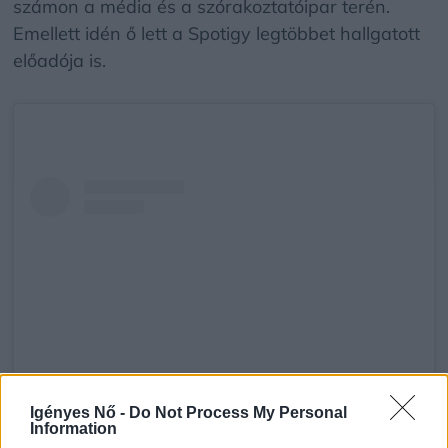
számon a média és a szórakoztatóipar terén.
Emellett idén ő lett a Spotigy legtöbbet hallgatott
előadója is.
Igényes Nő -
Do Not Process My Personal
Information
A bejegyzés megtekintése az Instagramon