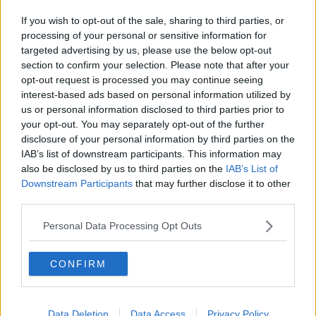
If you wish to opt-out of the sale, sharing to third parties, or
processing of your personal or sensitive information for
targeted advertising by us, please use the below opt-out
section to confirm your selection. Please note that after your
opt-out request is processed you may continue seeing
interest-based ads based on personal information utilized by
us or personal information disclosed to third parties prior to
your opt-out. You may separately opt-out of the further
disclosure of your personal information by third parties on the
IAB’s list of downstream participants. This information may
also be disclosed by us to third parties on the
IAB’s List of
Downstream Participants
that may further disclose it to other
third parties.
Taylor Swift (@taylorswift) által megosztott bejegyzés
Personal Data Processing Opt Outs
Taylor Swift később az Instagram oldalán is
CONFIRM
kifejezte háláját a különleges elismerésért.
„Valóban elgondolkodom ezen az évemen, és
azokon az éveken, amelyek ide vezettek engem.
Data Deletion
Data Access
Privacy Policy