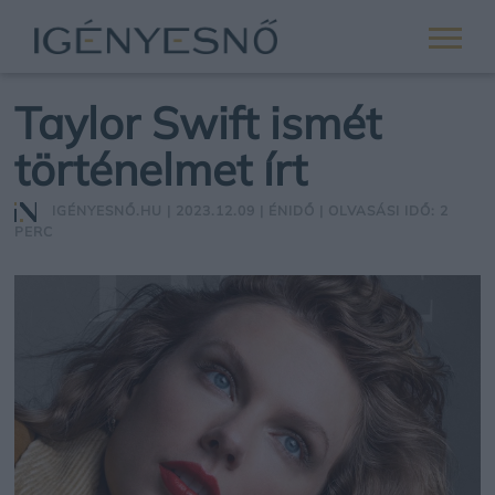
Taylor Swift ismét
történelmet írt
IGÉNYESNŐ.HU
| 2023.12.09 |
ÉNIDŐ
| OLVASÁSI IDŐ: 2
PERC