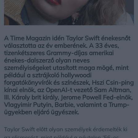
A Time Magazin idén Taylor Swift énekesnőt
választotta az év emberének. A 33 éves,
tizenkétszeres Grammy-díjas amerikai
énekes-dalszerző olyan neves
személyiségeket utasított maga mögé, mint
például a sztrájkoló hollywoodi
forgatókönyvírók és színészek, Hszi Csin-ping
kínai elnök, az OpenAI-t vezető Sam Altman,
III. Károly brit király, Jerome Powell Fed-elnök,
Vlagyimir Putyin, Barbie, valamint a Trump-
ügyekben eljáró ügyészek.
Taylor Swift előtt olyan személyek érdemelték ki
az elismerést, mint például a névtelen ’56-os