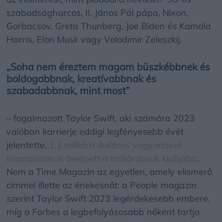
szabadságharcos, II. János Pál pápa, Nixon,
Gorbacsov, Greta Thunberg, Joe Biden és Kamala
Harris, Elon Musk vagy Volodimir Zeleszkij.
„Soha nem éreztem magam büszkébbnek és
boldogabbnak, kreatívabbnak és
szabadabbnak, mint most”
– fogalmazott Taylor Swift, aki számára 2023
valóban karrierje eddigi legfényesebb évét
jelentette,
1,1 milliárd dolláros vagyonával
hivatalosan is belépett a milliárdosok klubjába
.
Nem a Time Magazin az egyetlen, amely elismerő
címmel illette az énekesnőt: a People magazin
szerint Taylor Swift 2023 legérdekesebb embere,
míg a Forbes a legbefolyásosabb nőként tartja