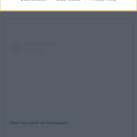
Nem tudom elégszer megköszönni” – írta.
View this post on Instagram