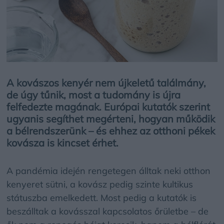
A kovászos kenyér nem újkeletű találmány,
de úgy tűnik, most a tudomány is újra
felfedezte magának. Európai kutatók szerint
ugyanis segíthet megérteni, hogyan működik
a bélrendszerünk – és ehhez az otthoni pékek
kovásza is kincset érhet.
A pandémia idején rengetegen álltak neki otthon
kenyeret sütni, a kovász pedig szinte kultikus
státuszba emelkedett. Most pedig a kutatók is
beszálltak a kovásszal kapcsolatos őrületbe – de