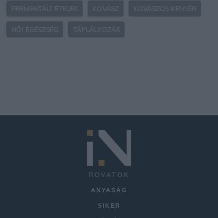
FERMENTÁLT ÉTELEK
KOVÁSZ
KOVÁSZOS KENYÉR
NŐI EGÉSZSÉG
TÁPLÁLKOZÁS
ROVATOK
ANYASÁG
SIKER