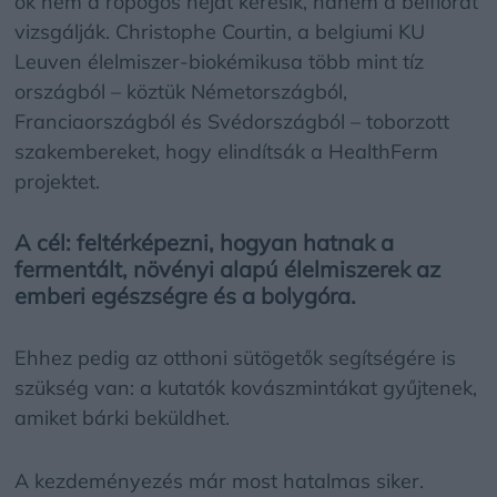
ők nem a ropogós héjat keresik, hanem a bélflórát
vizsgálják. Christophe Courtin, a belgiumi KU
Leuven élelmiszer-biokémikusa több mint tíz
országból – köztük Németországból,
Franciaországból és Svédországból – toborzott
szakembereket, hogy elindítsák a HealthFerm
projektet.
A cél: feltérképezni, hogyan hatnak a
fermentált, növényi alapú élelmiszerek az
emberi egészségre és a bolygóra.
Ehhez pedig az otthoni sütögetők segítségére is
szükség van: a kutatók kovászmintákat gyűjtenek,
amiket bárki beküldhet.
A kezdeményezés már most hatalmas siker.