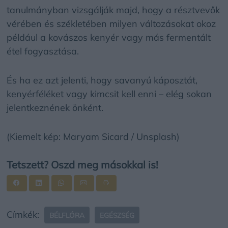
tanulmányban vizsgálják majd, hogy a résztvevők
vérében és székletében milyen változásokat okoz
például a kovászos kenyér vagy más fermentált
étel fogyasztása.
És ha ez azt jelenti, hogy savanyú káposztát,
kenyérféléket vagy kimcsit kell enni – elég sokan
jelentkeznének önként.
(Kiemelt kép: Maryam Sicard / Unsplash)
Tetszett? Oszd meg másokkal is!
Címkék:
BÉLFLÓRA
EGÉSZSÉG