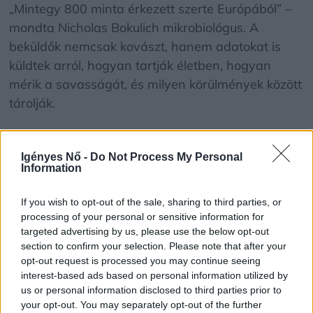
„Mintegy 800 minta érkezett szerte Európából” –
mondta Nicholas Bokulich mikrobiológus. A
beküldők nemcsak kovászt, hanem adatokat is
küldtek arról, hogyan tartják életben, hogyan
mérik a savasságát, és milyen körülmények között
tárolják.
A kutatók ezekből a mintákból próbálják
Igényes Nő -
Do Not Process My Personal
feltérképezni, milyen mikrobák dolgoznak a
Information
kovászban – és ezek milyen hatással lehetnek a
bélrendszerre.
If you wish to opt-out of the sale, sharing to third parties, or
processing of your personal or sensitive information for
targeted advertising by us, please use the below opt-out
A fermentált ételek nem csak divatosak
section to confirm your selection. Please note that after your
opt-out request is processed you may continue seeing
A fermentált ételekről már régóta tudni, hogy
interest-based ads based on personal information utilized by
us or personal information disclosed to third parties prior to
jótékony hatásúak lehetnek: segítik az emésztést,
your opt-out. You may separately opt-out of the further