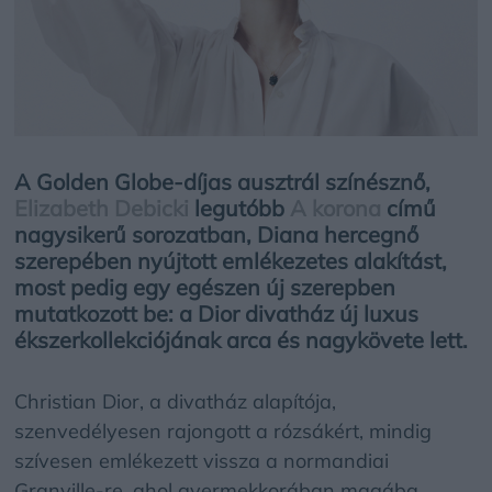
A Golden Globe-díjas ausztrál színésznő,
Elizabeth Debicki
legutóbb
A korona
című
nagysikerű sorozatban, Diana hercegnő
szerepében nyújtott emlékezetes alakítást,
most pedig egy egészen új szerepben
mutatkozott be: a Dior divatház új luxus
ékszerkollekciójának arca és nagykövete lett.
Christian Dior, a divatház alapítója,
szenvedélyesen rajongott a rózsákért, mindig
szívesen emlékezett vissza a normandiai
Granville-re, ahol gyermekkorában magába