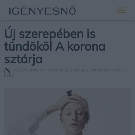
Új szerepében is
tündököl A korona
sztárja
IGÉNYESNŐ.HU
| 2024.01.20 |
NŐISÉG
| OLVASÁSI IDŐ: 2
PERC