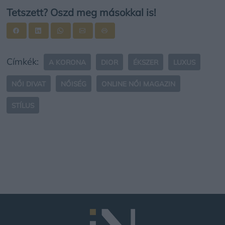
Tetszett? Oszd meg másokkal is!
Címkék:
A KORONA
DIOR
ÉKSZER
LUXUS
NŐI DIVAT
NŐISÉG
ONLINE NŐI MAGAZIN
STÍLUS