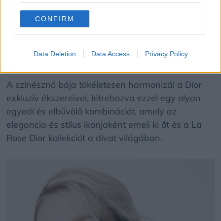
CONFIRM
Data Deletion
Data Access
Privacy Policy
Kép: Dior
A színésznő bája tökéletesen harmonizál a Dior
exkluzív ékszereivel, létrehozva ezzel egy olyan
egyedi és elbűvölő kombinációt, amely az
elegancia és stílus ikonjaként emeli ki őt és a La
Rose Dior kollekciót a divat világában.