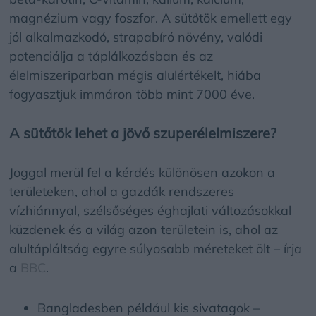
magnézium vagy foszfor. A sütőtök emellett egy
jól alkalmazkodó, strapabíró növény, valódi
potenciálja a táplálkozásban és az
élelmiszeriparban mégis alulértékelt, hiába
fogyasztjuk immáron több mint 7000 éve.
A sütőtök lehet a jövő szuperélelmiszere?
Joggal merül fel a kérdés különösen azokon a
területeken, ahol a gazdák rendszeres
vízhiánnyal, szélsőséges éghajlati változásokkal
küzdenek és a világ azon területein is, ahol az
alultápláltság egyre súlyosabb méreteket ölt – írja
a
BBC
.
Bangladesben például kis sivatagok –