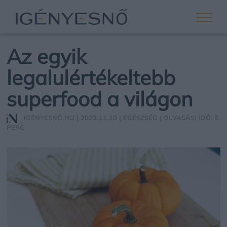
Az egyik
legalulértékeltebb
superfood a világon
IGÉNYESNŐ.HU
| 2023.11.10 |
EGÉSZSÉG
| OLVASÁSI IDŐ: 5
PERC