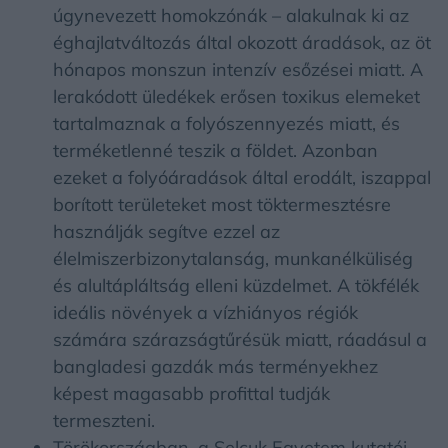
úgynevezett homokzónák – alakulnak ki az
éghajlatváltozás által okozott áradások, az öt
hónapos monszun intenzív esőzései miatt. A
lerakódott üledékek erősen toxikus elemeket
tartalmaznak a folyószennyezés miatt, és
terméketlenné teszik a földet. Azonban
ezeket a folyóáradások által erodált, iszappal
borított területeket most töktermesztésre
használják segítve ezzel az
élelmiszerbizonytalanság, munkanélküliség
és alultápláltság elleni küzdelmet. A tökfélék
ideális növények a vízhiányos régiók
számára szárazságtűrésük miatt, ráadásul a
bangladesi gazdák más terményekhez
képest magasabb profittal tudják
termeszteni.
Törökországban, a Selcuk Egyetem kutatói