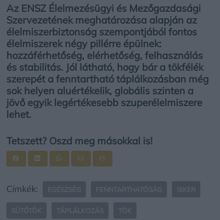
Az ENSZ Élelmezésügyi és Mezőgazdasági
Szervezetének meghatározása alapján az
élelmiszerbiztonság szempontjából fontos
élelmiszerek négy pillérre épülnek:
hozzáférhetőség, elérhetőség, felhasználás
és stabilitás. Jól látható, hogy bár a tökfélék
szerepét a fenntartható táplálkozásban még
sok helyen aluértékelik, globális szinten a
jövő egyik legértékesebb szuperélelmiszere
lehet.
Tetszett? Oszd meg másokkal is!
Címkék:
EGÉSZSÉG
FENNTARTHATÓSÁG
SIKER
SÜTŐTÖK
TÁPLÁLKOZÁS
TÖK