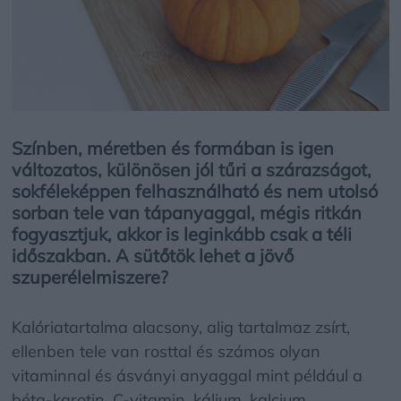
Színben, méretben és formában is igen
változatos, különösen jól tűri a szárazságot,
sokféleképpen felhasználható és nem utolsó
sorban tele van tápanyaggal, mégis ritkán
fogyasztjuk, akkor is leginkább csak a téli
időszakban. A sütőtök lehet a jövő
szuperélelmiszere?
Kalóriatartalma alacsony, alig tartalmaz zsírt,
ellenben tele van rosttal és számos olyan
vitaminnal és ásványi anyaggal mint például a
béta-karotin, C-vitamin, kálium, kalcium,