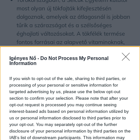
most olyan új tökfajták kifejlesztésén
dolgoznak, amelyek az átlagosnál is jobban
tűrik a szárazságot és a szélsőséges
éghajlati változásokat. A tökfélék termése
fontos forrásai az alapvető vitaminoknak,
ásványi anyagoknak és zsíroknak, különösen
a fejlődő országokban.
Igényes Nő -
Do Not Process My Personal
Information
A tök nemcsak arra alkalmas, hogy
vízszegény területeken termesszék, de a talaj
If you wish to opt-out of the sale, sharing to third parties, or
minőségének javítására is. Ezt felismerve
processing of your personal or sensitive information for
targeted advertising by us, please use the below opt-out
Ugandában például kifejezetten a
section to confirm your selection. Please note that after your
fenntartható gazdaság miatt ültetnek tököt
opt-out request is processed you may continue seeing
olyan területekre, ahol szeretnék a
interest-based ads based on personal information utilized by
talajeróziót csökkenteni azáltal, hogy a tök
us or personal information disclosed to third parties prior to
your opt-out. You may separately opt-out of the further
képes megkötni a nitrogént a talajban,
disclosure of your personal information by third parties on the
valamint javítja a talaj egészségét.
IAB’s list of downstream participants. This information may