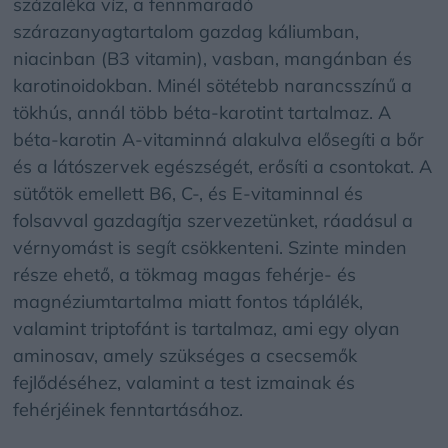
százaléka víz, a fennmaradó
szárazanyagtartalom gazdag káliumban,
niacinban (B3 vitamin), vasban, mangánban és
karotinoidokban. Minél sötétebb narancsszínű a
tökhús, annál több béta-karotint tartalmaz. A
béta-karotin A-vitaminná alakulva elősegíti a bőr
és a látószervek egészségét, erősíti a csontokat. A
sütőtök emellett B6, C-, és E-vitaminnal és
folsavval gazdagítja szervezetünket, ráadásul a
vérnyomást is segít csökkenteni. Szinte minden
része ehető, a tökmag magas fehérje- és
magnéziumtartalma miatt fontos táplálék,
valamint triptofánt is tartalmaz, ami egy olyan
aminosav, amely szükséges a csecsemők
fejlődéséhez, valamint a test izmainak és
fehérjéinek fenntartásához.