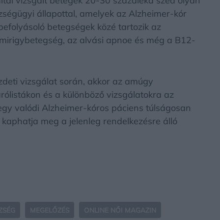
ltal vizsgált betegek 20-30 százaléka szed olyan
ségügyi állapottal, amelyek az Alzheimer-kór
 befolyásoló betegségek közé tartozik az
smirigybetegség, az alvási apnoe és még a B12-
zdeti vizsgálat során, akkor az amúgy
árólistákon és a különböző vizsgálatokra az
 egy valódi Alzheimer-kóros páciens túlságosan
kaphatja meg a jelenleg rendelkezésre álló
ZSÉG
MEGELŐZÉS
ONLINE NŐI MAGAZIN