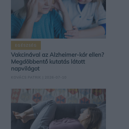
EGÉSZSÉG
Vakcinával az Alzheimer-kór ellen?
Megdöbbentő kutatás látott
napvilágot
KOVÁCS PATRIK
| 2026-07-10