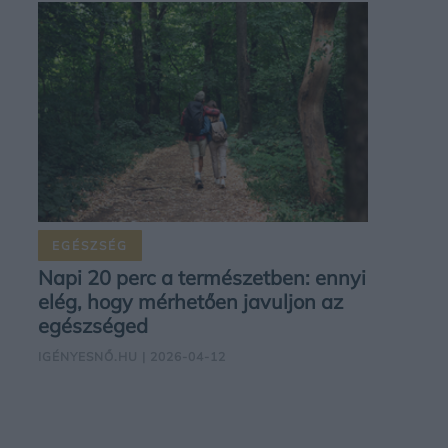
EGÉSZSÉG
Napi 20 perc a természetben: ennyi
elég, hogy mérhetően javuljon az
egészséged
IGÉNYESNŐ.HU
| 2026-04-12