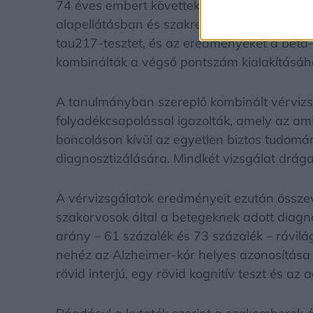
74 éves embert követtek nyomon, akiket kog
alapellátásban és szakrendelőkben egyarán
tau217-tesztet, és az eredményeket a béta-
kombinálták a végső pontszám kialakításáh
A tanulmányban szereplő kombinált vérvizs
folyadékcsapolással igazolták, amely az amil
boncoláson kívül az egyetlen biztos tudom
diagnosztizálására. Mindkét vizsgálat drág
A vérvizsgálatok eredményeit ezután összev
szakorvosok által a betegeknek adott diagn
arány – 61 százalék és 73 százalék – rávil
nehéz az Alzheimer-kór helyes azonosítása a 
rövid interjú, egy rövid kognitív teszt és a