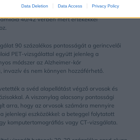
nitív értékeléseknek vetettek alá Svédországban
Data Deletion
Data Access
Privacy Policy
t. Mindegyik személy vérmintáin elvégezték a p-
amiloid 40/42 vérben mért értékekkel
oz.
gálat 90 százalékos pontosságát a gerincvelői
oid PET-vizsgálattal együtt jelenleg a
ányos módszer az Alzheimer-kór
a, invazív és nem könnyen hozzáférhető.
etették a svéd alapellátást végző orvosok és
ózisokkal. A viszonylag alacsony pontossági
ágít arra, hogy az orvosok számára mennyire
jelenlegi eszközökkel: a beteggel folytatott
z agy komputertomográfiás vagy CT-vizsgálata.