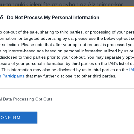
tau-tangulák jelenléte az agyban az Alzheimer-kór
ő -
Do Not Process My Personal Information
lzheimer-kór egy másik vér biomarkerével, az
to opt-out of the sale, sharing to third parties, or processing of your per
 az Alzheimer-kór másik biomarkerét, az amiloid
formation for targeted advertising by us, please use the below opt-out s
r selection. Please note that after your opt-out request is processed y
u-tesztek kombinációja, az úgynevezett amiloid
eing interest-based ads based on personal information utilized by us or
 a kór azonosításában.
disclosed to third parties prior to your opt-out. You may separately opt-
losure of your personal information by third parties on the IAB’s list of
. This information may also be disclosed by us to third parties on the
IA
el a tünetek megjelenése előtt elkezdhetnek
Participants
that may further disclose it to other third parties.
y 40-es években, az agyi amiloid korai
módváltás és a megelőző gyógyszeres kezelés
l Data Processing Opt Outs
hatékonyak
CONFIRM
végén közzétett tanulmányban 1213, átlagosan