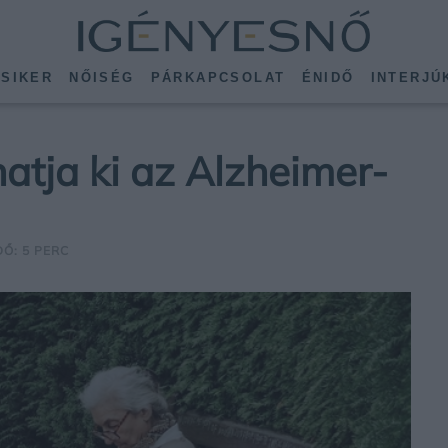
SIKER
NŐISÉG
PÁRKAPCSOLAT
ÉNIDŐ
INTERJÚ
atja ki az Alzheimer-
DŐ: 5 PERC