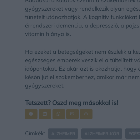
Ráadásul a kutatók szerint a szakemberek á
gyógyszereket vagy rendelkezik olyan egész
tüneteit utánozhatják. A kognitív funkciókat
érrendszeri demencia, a depresszió, a pajz
vitamin hiánya is.
Ha ezeket a betegségeket nem észlelik a ke
egészséges emberek veszik el a túltelített v
időpontokat. Ez akár azt is okozhatja, hogy
későn jut el szakemberhez, amikor már nem 
gyógyszereket.
Tetszett? Oszd meg másokkal is!
Címkék:
ALZHEIMER
ALZHEIMER-KÓR
EGÉS