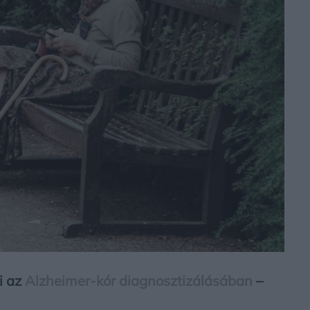
i az
Alzheimer-kór diagnosztizálásában
–