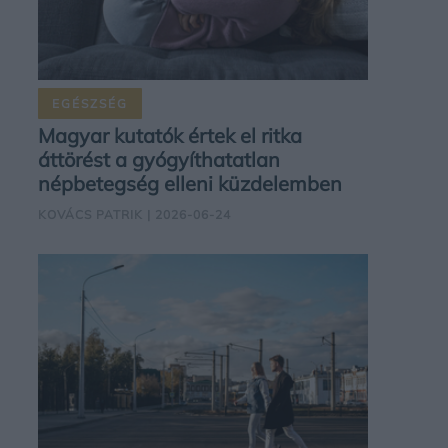
EGÉSZSÉG
Magyar kutatók értek el ritka
áttörést a gyógyíthatatlan
népbetegség elleni küzdelemben
KOVÁCS PATRIK
| 2026-06-24