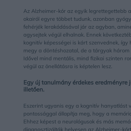
Az Alzheimer-kór az egyik legrettegettebb
okairól egyre többet tudunk, azonban gyóg
fehérjék lerakódásával jár az agyban, amin
agysejtek végül elhalnak. Ennek következtéb
kognitív képességei is kárt szenvednek, í
megy a döntéshozatal, de a tárgyak három d
Idővel mind mentális, mind fizikai szinten ro
végül az önellátásra is képtelen lesz.
Egy új tanulmány érdekes eredményre ju
illetően.
Eszerint ugyanis egy a kognitív hanyatlást 
pontossággal állapítja meg, hogy a memóri
Ehhez képest a neurológusok és más memór
diagnosztizálták helyesen az Alzheimer-kór