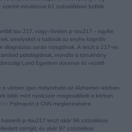
y szerint mindössze 61 százalékban tudták
orilált tau 217, vagy röviden p-tau217 – egyike
ek, amelyeket a tudósok az enyhe kognitív
r diagnózisa során vizsgálnak. A teszt a 217-es
az amiloid patológiának, mondta a tanulmány
védországi Lund Egyetem docense és vezető
 a vérben igen mélyreható az Alzheimer-kórban.
ek több mint nyolcszor magasabbak a kórban
írta
Palmqvist a CNN megkeresésére.
hasonló p-tau217 teszt akár 96 százalékos
kedett szintjét, és akár 97 százalékos