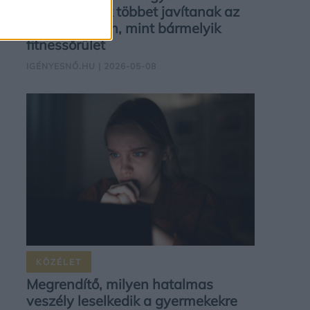
változtatások többet javítanak az
egészségeden, mint bármelyik
fitnessőrület
IGÉNYESNŐ.HU
| 2026-05-08
KÖZÉLET
Megrendítő, milyen hatalmas
veszély leselkedik a gyermekekre