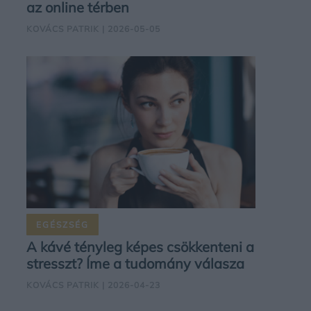
az online térben
KOVÁCS PATRIK
| 2026-05-05
EGÉSZSÉG
A kávé tényleg képes csökkenteni a
stresszt? Íme a tudomány válasza
KOVÁCS PATRIK
| 2026-04-23