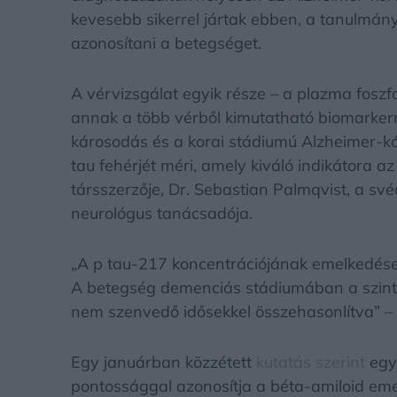
kevesebb sikerrel jártak ebben, a tanulmán
azonosítani a betegséget.
A vérvizsgálat egyik része – a plazma foszf
annak a több vérből kimutatható biomarkern
károsodás és a korai stádiumú Alzheimer-kó
tau fehérjét méri, amely kiváló indikátora 
társszerzője, Dr. Sebastian Palmqvist, a s
neurológus tanácsadója.
„A p tau-217 koncentrációjának emelkedése
A betegség demenciás stádiumában a szint
nem szenvedő idősekkel összehasonlítva” –
Egy januárban közzétett
kutatás szerint
egy 
pontossággal azonosítja a béta-amiloid emel