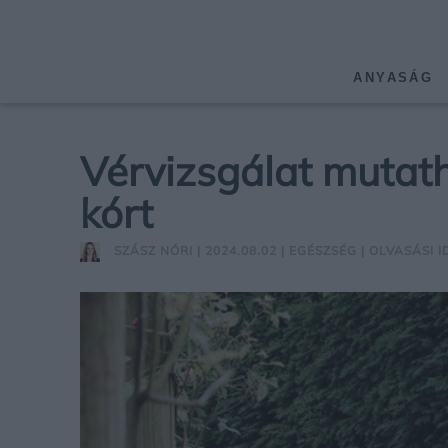
ANYASÁG
Vérvizsgálat mutath
kórt
SZÁSZ NÓRI
| 2024.08.02 |
EGÉSZSÉG
| OLVASÁSI I